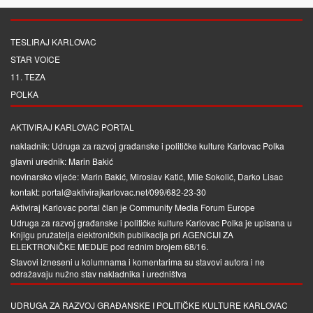
TESLIRAJ KARLOVAC
STAR VOICE
11. TEZA
POLKA
AKTIVIRAJ KARLOVAC PORTAL
nakladnik: Udruga za razvoj građanske i političke kulture Karlovac Polka
glavni urednik: Marin Bakić
novinarsko vijeće: Marin Bakić, Miroslav Katić, Mile Sokolić, Darko Lisac
kontakt: portal@aktivirajkarlovac.net/099/682-23-30
Aktiviraj Karlovac portal član je
Community Media Forum Europe
Udruga za razvoj građanske i političke kulture Karlovac Polka je upisana u
Knjigu pružatelja elektroničkih publikacija pri
AGENCIJI ZA
ELEKTRONIČKE MEDIJE
pod rednim brojem 68/16.
Stavovi izneseni u kolumnama i komentarima su stavovi autora i ne
odražavaju nužno stav nakladnika i uredništva
UDRUGA ZA RAZVOJ GRAĐANSKE I POLITIČKE KULTURE KARLOVAC