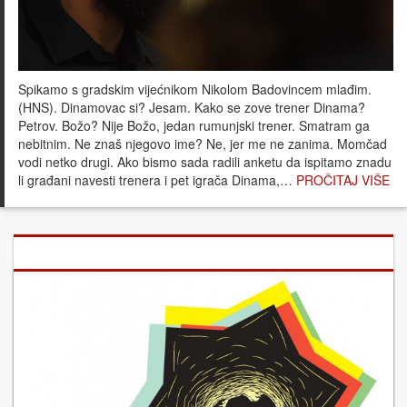
Spikamo s gradskim vijećnikom Nikolom Badovincem mlađim.
(HNS). Dinamovac si? Jesam. Kako se zove trener Dinama?
Petrov. Božo? Nije Božo, jedan rumunjski trener. Smatram ga
nebitnim. Ne znaš njegovo ime? Ne, jer me ne zanima. Momčad
vodi netko drugi. Ako bismo sada radili anketu da ispitamo znadu
li građani navesti trenera i pet igrača Dinama,…
PROČITAJ VIŠE