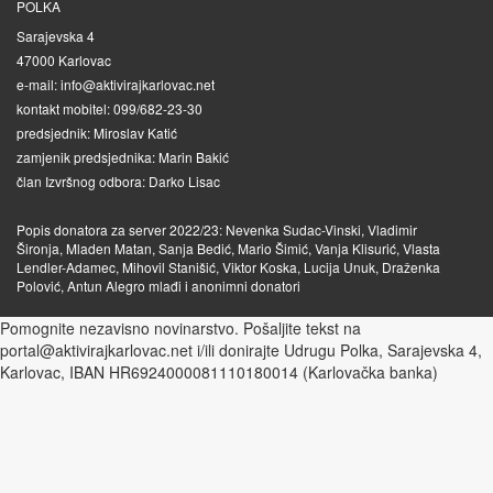
POLKA
Sarajevska 4
47000 Karlovac
e-mail: info@aktivirajkarlovac.net
kontakt mobitel: 099/682-23-30
predsjednik: Miroslav Katić
zamjenik predsjednika: Marin Bakić
član Izvršnog odbora: Darko Lisac
Popis donatora za server 2022/23: Nevenka Sudac-Vinski, Vladimir
Šironja, Mladen Matan, Sanja Bedić, Mario Šimić, Vanja Klisurić, Vlasta
Lendler-Adamec, Mihovil Stanišić, Viktor Koska, Lucija Unuk, Draženka
Polović, Antun Alegro mlađi i anonimni donatori
Pomognite nezavisno novinarstvo. Pošaljite tekst na
portal@aktivirajkarlovac.net i/ili donirajte Udrugu Polka, Sarajevska 4,
Karlovac, IBAN HR6924000081110180014 (Karlovačka banka)