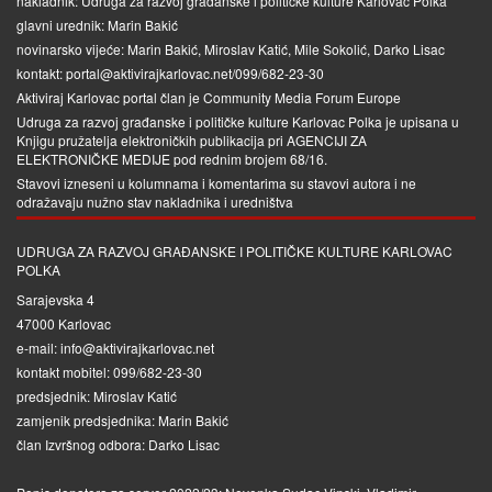
nakladnik: Udruga za razvoj građanske i političke kulture Karlovac Polka
glavni urednik: Marin Bakić
novinarsko vijeće: Marin Bakić, Miroslav Katić, Mile Sokolić, Darko Lisac
kontakt: portal@aktivirajkarlovac.net/099/682-23-30
Aktiviraj Karlovac portal član je
Community Media Forum Europe
Udruga za razvoj građanske i političke kulture Karlovac Polka je upisana u
Knjigu pružatelja elektroničkih publikacija pri
AGENCIJI ZA
ELEKTRONIČKE MEDIJE
pod rednim brojem 68/16.
Stavovi izneseni u kolumnama i komentarima su stavovi autora i ne
odražavaju nužno stav nakladnika i uredništva
UDRUGA ZA RAZVOJ GRAĐANSKE I POLITIČKE KULTURE KARLOVAC
POLKA
Sarajevska 4
47000 Karlovac
e-mail: info@aktivirajkarlovac.net
kontakt mobitel: 099/682-23-30
predsjednik: Miroslav Katić
zamjenik predsjednika: Marin Bakić
član Izvršnog odbora: Darko Lisac