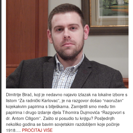
Dimitrije Birač, koji je nedavno najavio izlazak na lokalne izbore s
listom “Za radnički Karlovac”, je na razgovor došao “naoružan”
kojekakvim papirima s bilješkama. Zamijetili smo među tim
papirima i drugo izdanje djela Tihomira Dujmovića “Razgovori s
dr. Antom Ciligom”. Zašto si posudio tu knjigu? Posljednjih
nekoliko godina se bavim sovjetskim razdobljem koje počinje
1918….
PROČITAJ VIŠE