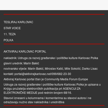
TESLIRAJ KARLOVAC
STAR VOICE
11. TEZA
POLKA
AKTIVIRAJ KARLOVAC PORTAL
nakladnik: Udruga za razvoj građanske i političke kulture Karlovac Polka
glavni urednik: Marin Bakić
novinarsko vijeće: Marin Bakić, Miroslav Katić, Mile Sokolić, Darko Lisac
kontakt: portal@aktivirajkarlovac.net/099/682-23-30
Aktiviraj Karlovac portal član je
Community Media Forum Europe
Udruga za razvoj građanske i političke kulture Karlovac Polka je upisana u
Knjigu pružatelja elektroničkih publikacija pri
AGENCIJI ZA
ELEKTRONIČKE MEDIJE
pod rednim brojem 68/16.
Stavovi izneseni u kolumnama i komentarima su stavovi autora i ne
odražavaju nužno stav nakladnika i uredništva