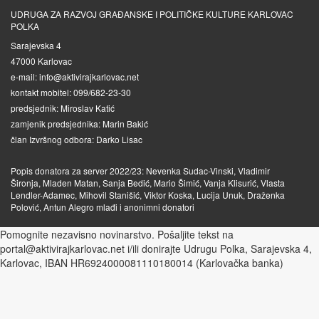
UDRUGA ZA RAZVOJ GRAĐANSKE I POLITIČKE KULTURE KARLOVAC
POLKA
Sarajevska 4
47000 Karlovac
e-mail: info@aktivirajkarlovac.net
kontakt mobitel: 099/682-23-30
predsjednik: Miroslav Katić
zamjenik predsjednika: Marin Bakić
član Izvršnog odbora: Darko Lisac
Popis donatora za server 2022/23: Nevenka Sudac-Vinski, Vladimir
Šironja, Mladen Matan, Sanja Bedić, Mario Šimić, Vanja Klisurić, Vlasta
Lendler-Adamec, Mihovil Stanišić, Viktor Koska, Lucija Unuk, Draženka
Polović, Antun Alegro mlađi i anonimni donatori
Pomognite nezavisno novinarstvo. Pošaljite tekst na
portal@aktivirajkarlovac.net i/ili donirajte Udrugu Polka, Sarajevska 4,
Karlovac, IBAN HR6924000081110180014 (Karlovačka banka)