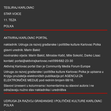
TESLIRAJ KARLOVAC
STAR VOICE
11. TEZA
POLKA
AKTIVIRAJ KARLOVAC PORTAL
nakladnik: Udruga za razvoj građanske i političke kulture Karlovac Polka
glavni urednik: Marin Bakić
novinarsko vijeće: Marin Bakić, Miroslav Katić, Mile Sokolić, Darko Lisac
kontakt: portal@aktivirajkarlovac.net/099/682-23-30
Aktiviraj Karlovac portal član je
Community Media Forum Europe
Udruga za razvoj građanske i političke kulture Karlovac Polka je upisana u
Knjigu pružatelja elektroničkih publikacija pri
AGENCIJI ZA
ELEKTRONIČKE MEDIJE
pod rednim brojem 68/16.
Stavovi izneseni u kolumnama i komentarima su stavovi autora i ne
odražavaju nužno stav nakladnika i uredništva
UDRUGA ZA RAZVOJ GRAĐANSKE I POLITIČKE KULTURE KARLOVAC
POLKA