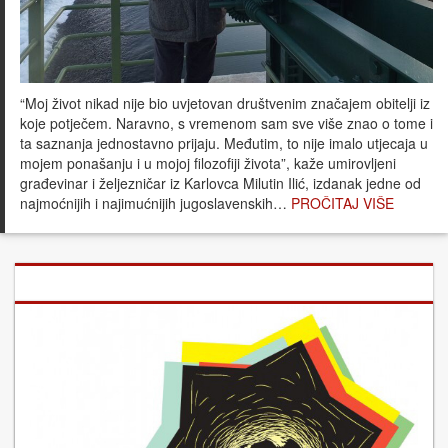
“Moj život nikad nije bio uvjetovan društvenim značajem obitelji iz
koje potječem. Naravno, s vremenom sam sve više znao o tome i
ta saznanja jednostavno prijaju. Međutim, to nije imalo utjecaja u
mojem ponašanju i u mojoj filozofiji života”, kaže umirovljeni
građevinar i željezničar iz Karlovca Milutin Ilić, izdanak jedne od
najmoćnijih i najimućnijih jugoslavenskih…
PROČITAJ VIŠE