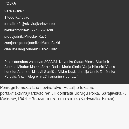
POLKA
Sarajevska 4
47000 Karlovac
e-mail: info@aktivirajkarlovac.net
kontakt mobitel: 099/682-23-30
predsjednik: Miroslav Katić
zamjenik predsjednika: Marin Bakić
član Izvršnog odbora: Darko Lisac
Popis donatora za server 2022/23: Nevenka Sudac-Vinski, Vladimir
Šironja, Mladen Matan, Sanja Bedić, Mario Šimić, Vanja Klisurić, Vlasta
Lendler-Adamec, Mihovil Stanišić, Viktor Koska, Lucija Unuk, Draženka
Polović, Antun Alegro mlađi i anonimni donatori
Pomognite nezavisno novinarstvo. Pošaljite tekst na
portal@aktivirajkarlovac.net i/ili donirajte Udrugu Polka, Sarajevska 4,
Karlovac, IBAN HR6924000081110180014 (Karlovačka banka)