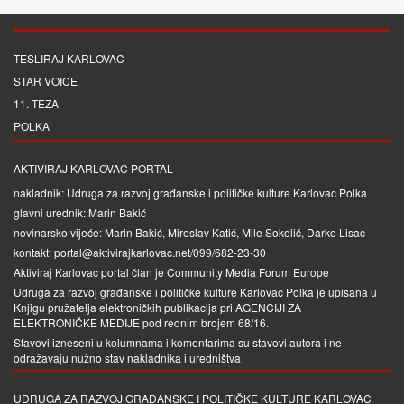
TESLIRAJ KARLOVAC
STAR VOICE
11. TEZA
POLKA
AKTIVIRAJ KARLOVAC PORTAL
nakladnik: Udruga za razvoj građanske i političke kulture Karlovac Polka
glavni urednik: Marin Bakić
novinarsko vijeće: Marin Bakić, Miroslav Katić, Mile Sokolić, Darko Lisac
kontakt: portal@aktivirajkarlovac.net/099/682-23-30
Aktiviraj Karlovac portal član je
Community Media Forum Europe
Udruga za razvoj građanske i političke kulture Karlovac Polka je upisana u
Knjigu pružatelja elektroničkih publikacija pri
AGENCIJI ZA
ELEKTRONIČKE MEDIJE
pod rednim brojem 68/16.
Stavovi izneseni u kolumnama i komentarima su stavovi autora i ne
odražavaju nužno stav nakladnika i uredništva
UDRUGA ZA RAZVOJ GRAĐANSKE I POLITIČKE KULTURE KARLOVAC