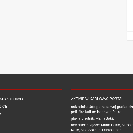
AKTIVIRAJ KARLOVAC PORTAL
AJ KARLOVAC
OICE
nakladnik: Udruga za razvoj građanske
političke kulture Karlovac Polka
A
glavni urednik: Marin Bakić
novinarsko vijeće: Marin Bakić, Mirosl
Katić, Mile Sokolić, Darko Lisac