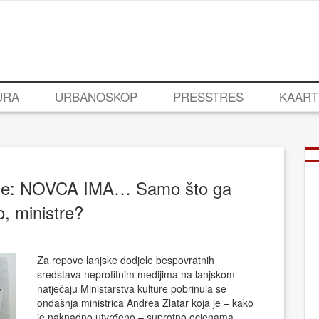
URA
URBANOSKOP
PRESSTRES
KAART
dije: NOVCA IMA… Samo što ga
ko, ministre?
Za repove lanjske dodjele bespovratnih
sredstava neprofitnim medijima na lanjskom
natječaju Ministarstva kulture pobrinula se
ondašnja ministrica Andrea Zlatar koja je – kako
je naknadno utvrđeno – suprotno ocjenama