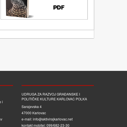
UDRUGA ZA RAZVOJ GRAĐANSKE I
POLITIČKE KULTURE KARLOVAC POLKA
 i
Sarajevska 4
47000 Karlovac
av
e-mail: info@aktivirajkarlovac.net
kontakt mobitel: 099/682-23-30