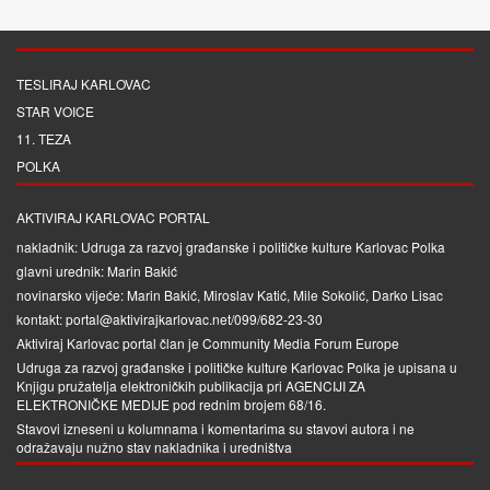
TESLIRAJ KARLOVAC
STAR VOICE
11. TEZA
POLKA
AKTIVIRAJ KARLOVAC PORTAL
nakladnik: Udruga za razvoj građanske i političke kulture Karlovac Polka
glavni urednik: Marin Bakić
novinarsko vijeće: Marin Bakić, Miroslav Katić, Mile Sokolić, Darko Lisac
kontakt: portal@aktivirajkarlovac.net/099/682-23-30
Aktiviraj Karlovac portal član je
Community Media Forum Europe
Udruga za razvoj građanske i političke kulture Karlovac Polka je upisana u
Knjigu pružatelja elektroničkih publikacija pri
AGENCIJI ZA
ELEKTRONIČKE MEDIJE
pod rednim brojem 68/16.
Stavovi izneseni u kolumnama i komentarima su stavovi autora i ne
odražavaju nužno stav nakladnika i uredništva