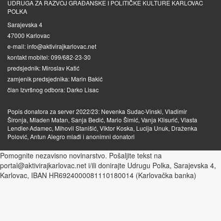
UDRUGA ZA RAZVOJ GRAĐANSKE I POLITIČKE KULTURE KARLOVAC
POLKA
Sarajevska 4
47000 Karlovac
e-mail: info@aktivirajkarlovac.net
kontakt mobitel: 099/682-23-30
predsjednik: Miroslav Katić
zamjenik predsjednika: Marin Bakić
član Izvršnog odbora: Darko Lisac
Popis donatora za server 2022/23: Nevenka Sudac-Vinski, Vladimir
Šironja, Mladen Matan, Sanja Bedić, Mario Šimić, Vanja Klisurić, Vlasta
Lendler-Adamec, Mihovil Stanišić, Viktor Koska, Lucija Unuk, Draženka
Polović, Antun Alegro mlađi i anonimni donatori
Pomognite nezavisno novinarstvo. Pošaljite tekst na
portal@aktivirajkarlovac.net i/ili donirajte Udrugu Polka, Sarajevska 4,
Karlovac, IBAN HR6924000081110180014 (Karlovačka banka)