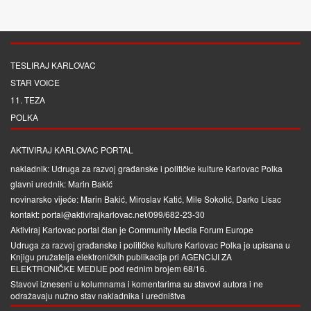
TESLIRAJ KARLOVAC
STAR VOICE
11. TEZA
POLKA
AKTIVIRAJ KARLOVAC PORTAL
nakladnik: Udruga za razvoj građanske i političke kulture Karlovac Polka
glavni urednik: Marin Bakić
novinarsko vijeće: Marin Bakić, Miroslav Katić, Mile Sokolić, Darko Lisac
kontakt: portal@aktivirajkarlovac.net/099/682-23-30
Aktiviraj Karlovac portal član je
Community Media Forum Europe
Udruga za razvoj građanske i političke kulture Karlovac Polka je upisana u
Knjigu pružatelja elektroničkih publikacija pri
AGENCIJI ZA
ELEKTRONIČKE MEDIJE
pod rednim brojem 68/16.
Stavovi izneseni u kolumnama i komentarima su stavovi autora i ne
odražavaju nužno stav nakladnika i uredništva