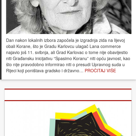
Dan nakon lokalnih izbora započela je izgradnja zida na lijevoj
obali Korane, što je Gradu Karlovcu ulagač Lana commerce
najavio još 11. svibnja, ali Grad Karlovac o tome nije obavijestio
niti Građansku inicijativu “Spasimo Koranu” niti opću javnost, kao
što nije pravodobno informirao niti o presudi Upravnog suda u
Rijeci koji poništava gradsko i državno…
PROČITAJ VIŠE