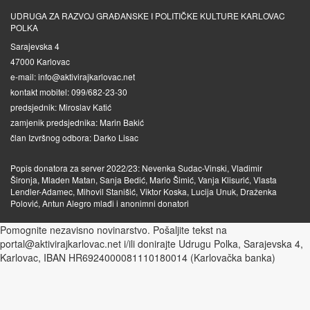
UDRUGA ZA RAZVOJ GRAĐANSKE I POLITIČKE KULTURE KARLOVAC
POLKA
Sarajevska 4
47000 Karlovac
e-mail: info@aktivirajkarlovac.net
kontakt mobitel: 099/682-23-30
predsjednik: Miroslav Katić
zamjenik predsjednika: Marin Bakić
član Izvršnog odbora: Darko Lisac
Popis donatora za server 2022/23: Nevenka Sudac-Vinski, Vladimir
Šironja, Mladen Matan, Sanja Bedić, Mario Šimić, Vanja Klisurić, Vlasta
Lendler-Adamec, Mihovil Stanišić, Viktor Koska, Lucija Unuk, Draženka
Polović, Antun Alegro mlađi i anonimni donatori
Pomognite nezavisno novinarstvo. Pošaljite tekst na
portal@aktivirajkarlovac.net i/ili donirajte Udrugu Polka, Sarajevska 4,
Karlovac, IBAN HR6924000081110180014 (Karlovačka banka)