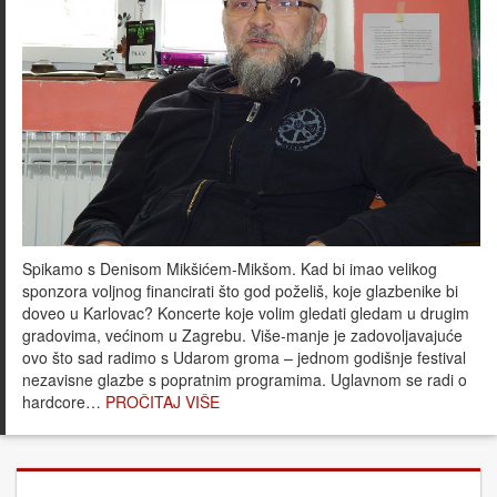
Spikamo s Denisom Mikšićem-Mikšom. Kad bi imao velikog
sponzora voljnog financirati što god poželiš, koje glazbenike bi
doveo u Karlovac? Koncerte koje volim gledati gledam u drugim
gradovima, većinom u Zagrebu. Više-manje je zadovoljavajuće
ovo što sad radimo s Udarom groma – jednom godišnje festival
nezavisne glazbe s popratnim programima. Uglavnom se radi o
hardcore…
PROČITAJ VIŠE