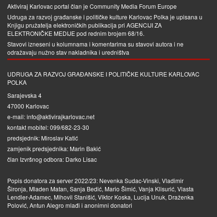
Aktiviraj Karlovac portal član je
Community Media Forum Europe
Udruga za razvoj građanske i političke kulture Karlovac Polka je upisana u
Knjigu pružatelja elektroničkih publikacija pri
AGENCIJI ZA
ELEKTRONIČKE MEDIJE
pod rednim brojem 68/16.
Stavovi izneseni u kolumnama i komentarima su stavovi autora i ne
odražavaju nužno stav nakladnika i uredništva
UDRUGA ZA RAZVOJ GRAĐANSKE I POLITIČKE KULTURE KARLOVAC
POLKA
Sarajevska 4
47000 Karlovac
e-mail: info@aktivirajkarlovac.net
kontakt mobitel: 099/682-23-30
predsjednik: Miroslav Katić
zamjenik predsjednika: Marin Bakić
član Izvršnog odbora: Darko Lisac
Popis donatora za server 2022/23: Nevenka Sudac-Vinski, Vladimir
Šironja, Mladen Matan, Sanja Bedić, Mario Šimić, Vanja Klisurić, Vlasta
Lendler-Adamec, Mihovil Stanišić, Viktor Koska, Lucija Unuk, Draženka
Polović, Antun Alegro mlađi i anonimni donatori