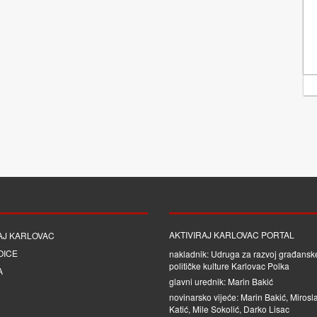
AKTIVIRAJ KARLOVAC PORTAL
AJ KARLOVAC
OICE
nakladnik: Udruga za razvoj građanske
političke kulture Karlovac Polka
A
glavni urednik: Marin Bakić
novinarsko vijeće: Marin Bakić, Mirosl
Katić, Mile Sokolić, Darko Lisac