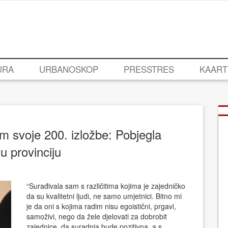
URA
URBANOSKOP
PRESSTRES
KAART
 svoje 200. izložbe: Pobjegla
u provinciju
“Surađivala sam s različitima kojima je zajedničko
da su kvalitetni ljudi, ne samo umjetnici. Bitno mi
je da oni s kojima radim nisu egoistični, prgavi,
samoživi, nego da žele djelovati za dobrobit
zajednice, da suradnja bude pozitivna, a s