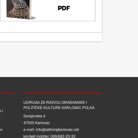
UDRUGA ZA RAZVOJ GRAĐANSKE I
POLITIČKE KULTURE KARLOVAC POLKA
 i
Sarajevska 4
47000 Karlovac
av
e-mail: info@aktivirajkarlovac.net
kontakt mobitel: 099/682-23-30