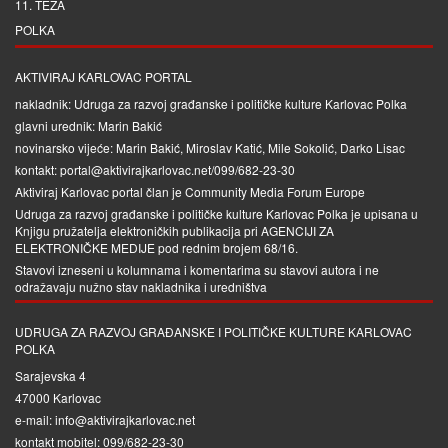
11. TEZA
POLKA
AKTIVIRAJ KARLOVAC PORTAL
nakladnik: Udruga za razvoj građanske i političke kulture Karlovac Polka
glavni urednik: Marin Bakić
novinarsko vijeće: Marin Bakić, Miroslav Katić, Mile Sokolić, Darko Lisac
kontakt: portal@aktivirajkarlovac.net/099/682-23-30
Aktiviraj Karlovac portal član je
Community Media Forum Europe
Udruga za razvoj građanske i političke kulture Karlovac Polka je upisana u
Knjigu pružatelja elektroničkih publikacija pri
AGENCIJI ZA
ELEKTRONIČKE MEDIJE
pod rednim brojem 68/16.
Stavovi izneseni u kolumnama i komentarima su stavovi autora i ne
odražavaju nužno stav nakladnika i uredništva
UDRUGA ZA RAZVOJ GRAĐANSKE I POLITIČKE KULTURE KARLOVAC
POLKA
Sarajevska 4
47000 Karlovac
e-mail: info@aktivirajkarlovac.net
kontakt mobitel: 099/682-23-30