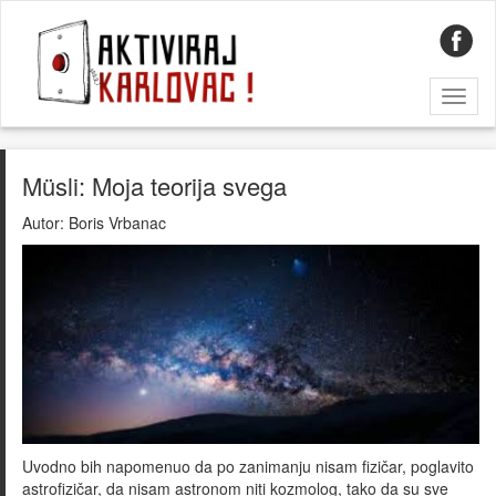
Toggl
naviga
Müsli: Moja teorija svega
Autor:
Boris Vrbanac
Uvodno bih napomenuo da po zanimanju nisam fizičar, poglavito
astrofizičar, da nisam astronom niti kozmolog, tako da su sve