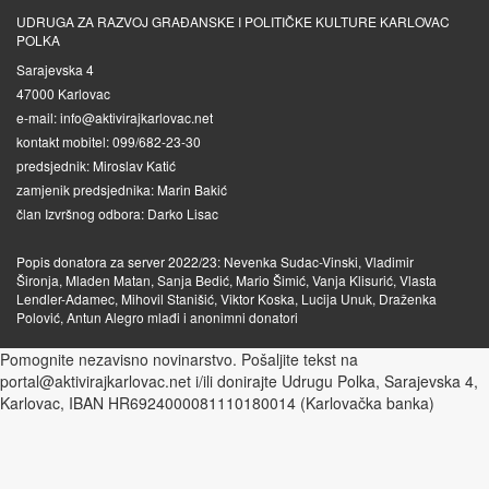
UDRUGA ZA RAZVOJ GRAĐANSKE I POLITIČKE KULTURE KARLOVAC
POLKA
Sarajevska 4
47000 Karlovac
e-mail: info@aktivirajkarlovac.net
kontakt mobitel: 099/682-23-30
predsjednik: Miroslav Katić
zamjenik predsjednika: Marin Bakić
član Izvršnog odbora: Darko Lisac
Popis donatora za server 2022/23: Nevenka Sudac-Vinski, Vladimir
Šironja, Mladen Matan, Sanja Bedić, Mario Šimić, Vanja Klisurić, Vlasta
Lendler-Adamec, Mihovil Stanišić, Viktor Koska, Lucija Unuk, Draženka
Polović, Antun Alegro mlađi i anonimni donatori
Pomognite nezavisno novinarstvo. Pošaljite tekst na
portal@aktivirajkarlovac.net i/ili donirajte Udrugu Polka, Sarajevska 4,
Karlovac, IBAN HR6924000081110180014 (Karlovačka banka)