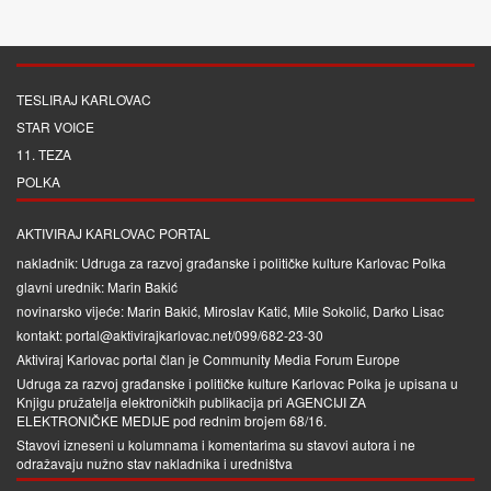
TESLIRAJ KARLOVAC
STAR VOICE
11. TEZA
POLKA
AKTIVIRAJ KARLOVAC PORTAL
nakladnik: Udruga za razvoj građanske i političke kulture Karlovac Polka
glavni urednik: Marin Bakić
novinarsko vijeće: Marin Bakić, Miroslav Katić, Mile Sokolić, Darko Lisac
kontakt: portal@aktivirajkarlovac.net/099/682-23-30
Aktiviraj Karlovac portal član je
Community Media Forum Europe
Udruga za razvoj građanske i političke kulture Karlovac Polka je upisana u
Knjigu pružatelja elektroničkih publikacija pri
AGENCIJI ZA
ELEKTRONIČKE MEDIJE
pod rednim brojem 68/16.
Stavovi izneseni u kolumnama i komentarima su stavovi autora i ne
odražavaju nužno stav nakladnika i uredništva