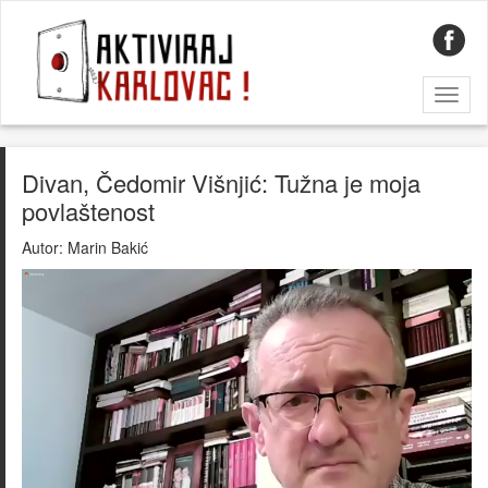
Toggl
naviga
Divan, Čedomir Višnjić: Tužna je moja
povlaštenost
Autor:
Marin Bakić