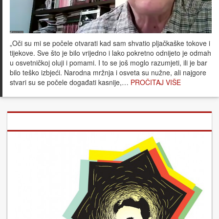
„Oči su mi se počele otvarati kad sam shvatio pljačkaške tokove i
tijekove. Sve što je bilo vrijedno i lako pokretno odnijeto je odmah
u osvetničkoj oluji i pomami. I to se još moglo razumjeti, ili je bar
bilo teško izbjeći. Narodna mržnja i osveta su nužne, ali najgore
stvari su se počele događati kasnije,…
PROČITAJ VIŠE