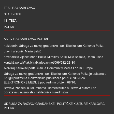
TESLIRAJ KARLOVAC
STAR VOICE
11. TEZA
POLKA
AKTIVIRAJ KARLOVAC PORTAL
nakladnik: Udruga za razvoj građanske i političke kulture Karlovac Polka
glavni urednik: Marin Bakić
novinarsko vijeće: Marin Bakić, Miroslav Katić, Mile Sokolić, Darko Lisac
kontakt: portal@aktivirajkarlovac.net/099/682-23-30
Aktiviraj Karlovac portal član je
Community Media Forum Europe
Udruga za razvoj građanske i političke kulture Karlovac Polka je upisana u
Knjigu pružatelja elektroničkih publikacija pri
AGENCIJI ZA
ELEKTRONIČKE MEDIJE
pod rednim brojem 68/16.
Stavovi izneseni u kolumnama i komentarima su stavovi autora i ne
odražavaju nužno stav nakladnika i uredništva
UDRUGA ZA RAZVOJ GRAĐANSKE I POLITIČKE KULTURE KARLOVAC
POLKA