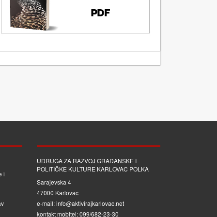
UDRUGA ZA RAZVOJ GRAĐANSKE I
POLITIČKE KULTURE KARLOVAC POLKA
 i
Sarajevska 4
47000 Karlovac
av
e-mail: info@aktivirajkarlovac.net
kontakt mobitel: 099/682-23-30