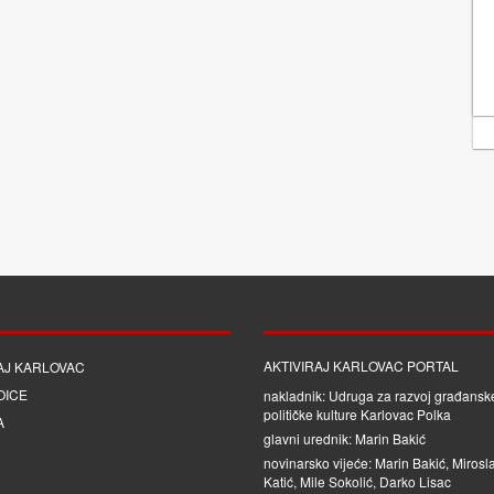
AKTIVIRAJ KARLOVAC PORTAL
AJ KARLOVAC
OICE
nakladnik: Udruga za razvoj građanske
političke kulture Karlovac Polka
A
glavni urednik: Marin Bakić
novinarsko vijeće: Marin Bakić, Mirosl
Katić, Mile Sokolić, Darko Lisac