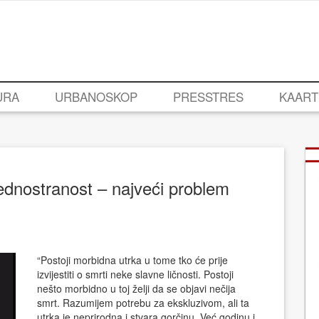
URA
URBANOSKOP
PRESSTRES
KAART
ednostranost – najveći problem
“Postoji morbidna utrka u tome tko će prije
izvijestiti o smrti neke slavne ličnosti. Postoji
nešto morbidno u toj želji da se objavi nečija
smrt. Razumijem potrebu za ekskluzivom, ali ta
utrka je neprirodna i stvara gorčinu. Već godinu i