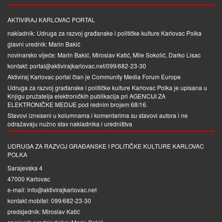
AKTIVIRAJ KARLOVAC PORTAL
nakladnik: Udruga za razvoj građanske i političke kulture Karlovac Polka
glavni urednik: Marin Bakić
novinarsko vijeće: Marin Bakić, Miroslav Katić, Mile Sokolić, Darko Lisac
kontakt: portal@aktivirajkarlovac.net/099/682-23-30
Aktiviraj Karlovac portal član je
Community Media Forum Europe
Udruga za razvoj građanske i političke kulture Karlovac Polka je upisana u
Knjigu pružatelja elektroničkih publikacija pri
AGENCIJI ZA
ELEKTRONIČKE MEDIJE
pod rednim brojem 68/16.
Stavovi izneseni u kolumnama i komentarima su stavovi autora i ne
odražavaju nužno stav nakladnika i uredništva
UDRUGA ZA RAZVOJ GRAĐANSKE I POLITIČKE KULTURE KARLOVAC
POLKA
Sarajevska 4
47000 Karlovac
e-mail: info@aktivirajkarlovac.net
kontakt mobitel: 099/682-23-30
predsjednik: Miroslav Katić