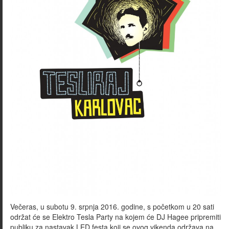
Večeras, u subotu 9. srpnja 2016. godine, s početkom u 20 sati
održat će se Elektro Tesla Party na kojem će DJ Hagee pripremiti
publiku za nastavak LED festa koji se ovog vikenda održava na