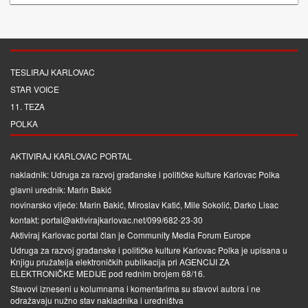
TESLIRAJ KARLOVAC
STAR VOICE
11. TEZA
POLKA
AKTIVIRAJ KARLOVAC PORTAL
nakladnik: Udruga za razvoj građanske i političke kulture Karlovac Polka
glavni urednik: Marin Bakić
novinarsko vijeće: Marin Bakić, Miroslav Katić, Mile Sokolić, Darko Lisac
kontakt: portal@aktivirajkarlovac.net/099/682-23-30
Aktiviraj Karlovac portal član je
Community Media Forum Europe
Udruga za razvoj građanske i političke kulture Karlovac Polka je upisana u
Knjigu pružatelja elektroničkih publikacija pri
AGENCIJI ZA
ELEKTRONIČKE MEDIJE
pod rednim brojem 68/16.
Stavovi izneseni u kolumnama i komentarima su stavovi autora i ne
odražavaju nužno stav nakladnika i uredništva