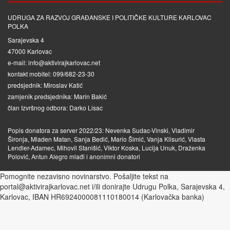
UDRUGA ZA RAZVOJ GRAĐANSKE I POLITIČKE KULTURE KARLOVAC
POLKA
Sarajevska 4
47000 Karlovac
e-mail: info@aktivirajkarlovac.net
kontakt mobitel: 099/682-23-30
predsjednik: Miroslav Katić
zamjenik predsjednika: Marin Bakić
član Izvršnog odbora: Darko Lisac
Popis donatora za server 2022/23: Nevenka Sudac-Vinski, Vladimir
Šironja, Mladen Matan, Sanja Bedić, Mario Šimić, Vanja Klisurić, Vlasta
Lendler-Adamec, Mihovil Stanišić, Viktor Koska, Lucija Unuk, Draženka
Polović, Antun Alegro mlađi i anonimni donatori
Pomognite nezavisno novinarstvo. Pošaljite tekst na
portal@aktivirajkarlovac.net i/ili donirajte Udrugu Polka, Sarajevska 4,
Karlovac, IBAN HR6924000081110180014 (Karlovačka banka)