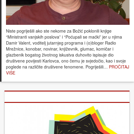
Niste pogriješili ako ste nekome za Božić poklonili knjige
“Ministranti vanjskih poslova” i “Poćupali se maćki” jer u njima
Damir Valent, voditelj jutarnjeg programa i (o)bloger Radio
Mrežnice, konobar, novinar, književnik, glumac, komičar i
glazbenik bogatog životnog iskustva duhovito ispisuje dio
društvene povijesti Karlovca, ono čemu je svjedočio, kao i svoje
poglede na različite društvene fenomene. Pogriješili…
PROČITAJ
VIŠE