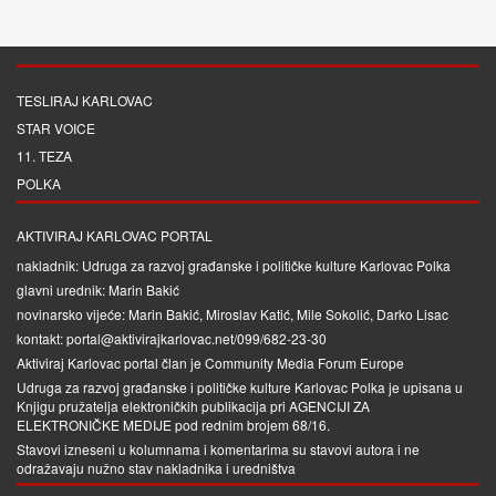
TESLIRAJ KARLOVAC
STAR VOICE
11. TEZA
POLKA
AKTIVIRAJ KARLOVAC PORTAL
nakladnik: Udruga za razvoj građanske i političke kulture Karlovac Polka
glavni urednik: Marin Bakić
novinarsko vijeće: Marin Bakić, Miroslav Katić, Mile Sokolić, Darko Lisac
kontakt: portal@aktivirajkarlovac.net/099/682-23-30
Aktiviraj Karlovac portal član je
Community Media Forum Europe
Udruga za razvoj građanske i političke kulture Karlovac Polka je upisana u
Knjigu pružatelja elektroničkih publikacija pri
AGENCIJI ZA
ELEKTRONIČKE MEDIJE
pod rednim brojem 68/16.
Stavovi izneseni u kolumnama i komentarima su stavovi autora i ne
odražavaju nužno stav nakladnika i uredništva