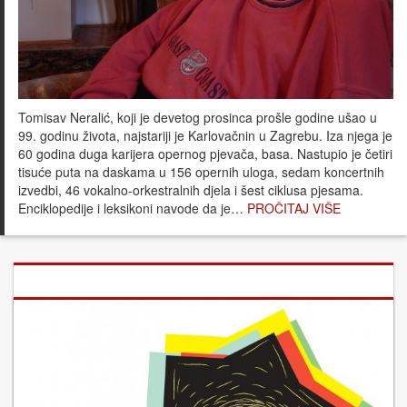
Tomisav Neralić, koji je devetog prosinca prošle godine ušao u
99. godinu života, najstariji je Karlovačnin u Zagrebu. Iza njega je
60 godina duga karijera opernog pjevača, basa. Nastupio je četiri
tisuće puta na daskama u 156 opernih uloga, sedam koncertnih
izvedbi, 46 vokalno-orkestralnih djela i šest ciklusa pjesama.
Enciklopedije i leksikoni navode da je…
PROČITAJ VIŠE