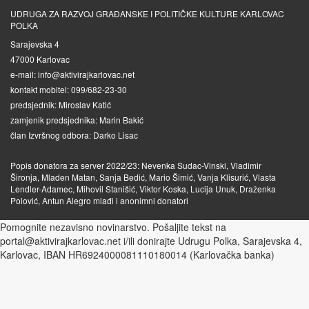
UDRUGA ZA RAZVOJ GRAĐANSKE I POLITIČKE KULTURE KARLOVAC
POLKA
Sarajevska 4
47000 Karlovac
e-mail: info@aktivirajkarlovac.net
kontakt mobitel: 099/682-23-30
predsjednik: Miroslav Katić
zamjenik predsjednika: Marin Bakić
član Izvršnog odbora: Darko Lisac
Popis donatora za server 2022/23: Nevenka Sudac-Vinski, Vladimir
Šironja, Mladen Matan, Sanja Bedić, Mario Šimić, Vanja Klisurić, Vlasta
Lendler-Adamec, Mihovil Stanišić, Viktor Koska, Lucija Unuk, Draženka
Polović, Antun Alegro mlađi i anonimni donatori
Pomognite nezavisno novinarstvo. Pošaljite tekst na
portal@aktivirajkarlovac.net i/ili donirajte Udrugu Polka, Sarajevska 4,
Karlovac, IBAN HR6924000081110180014 (Karlovačka banka)