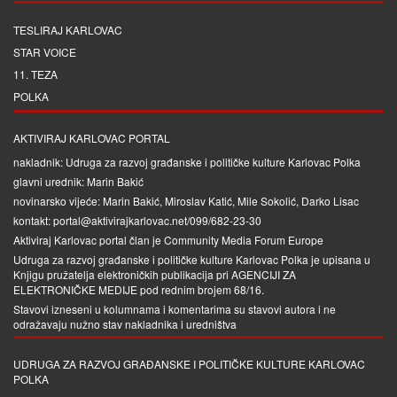
TESLIRAJ KARLOVAC
STAR VOICE
11. TEZA
POLKA
AKTIVIRAJ KARLOVAC PORTAL
nakladnik: Udruga za razvoj građanske i političke kulture Karlovac Polka
glavni urednik: Marin Bakić
novinarsko vijeće: Marin Bakić, Miroslav Katić, Mile Sokolić, Darko Lisac
kontakt: portal@aktivirajkarlovac.net/099/682-23-30
Aktiviraj Karlovac portal član je
Community Media Forum Europe
Udruga za razvoj građanske i političke kulture Karlovac Polka je upisana u
Knjigu pružatelja elektroničkih publikacija pri
AGENCIJI ZA
ELEKTRONIČKE MEDIJE
pod rednim brojem 68/16.
Stavovi izneseni u kolumnama i komentarima su stavovi autora i ne
odražavaju nužno stav nakladnika i uredništva
UDRUGA ZA RAZVOJ GRAĐANSKE I POLITIČKE KULTURE KARLOVAC
POLKA