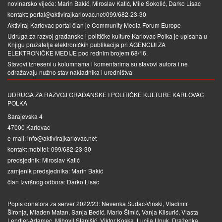
novinarsko vijeće: Marin Bakić, Miroslav Katić, Mile Sokolić, Darko Lisac
kontakt: portal@aktivirajkarlovac.net/099/682-23-30
Aktiviraj Karlovac portal član je
Community Media Forum Europe
Udruga za razvoj građanske i političke kulture Karlovac Polka je upisana u
Knjigu pružatelja elektroničkih publikacija pri
AGENCIJI ZA
ELEKTRONIČKE MEDIJE
pod rednim brojem 68/16.
Stavovi izneseni u kolumnama i komentarima su stavovi autora i ne
odražavaju nužno stav nakladnika i uredništva
UDRUGA ZA RAZVOJ GRAĐANSKE I POLITIČKE KULTURE KARLOVAC
POLKA
Sarajevska 4
47000 Karlovac
e-mail: info@aktivirajkarlovac.net
kontakt mobitel: 099/682-23-30
predsjednik: Miroslav Katić
zamjenik predsjednika: Marin Bakić
član Izvršnog odbora: Darko Lisac
Popis donatora za server 2022/23: Nevenka Sudac-Vinski, Vladimir
Šironja, Mladen Matan, Sanja Bedić, Mario Šimić, Vanja Klisurić, Vlasta
Lendler-Adamec, Mihovil Stanišić, Viktor Koska, Lucija Unuk, Draženka