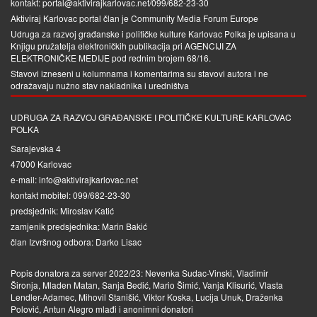
kontakt: portal@aktivirajkarlovac.net/099/682-23-30
Aktiviraj Karlovac portal član je
Community Media Forum Europe
Udruga za razvoj građanske i političke kulture Karlovac Polka je upisana u
Knjigu pružatelja elektroničkih publikacija pri
AGENCIJI ZA
ELEKTRONIČKE MEDIJE
pod rednim brojem 68/16.
Stavovi izneseni u kolumnama i komentarima su stavovi autora i ne
odražavaju nužno stav nakladnika i uredništva
UDRUGA ZA RAZVOJ GRAĐANSKE I POLITIČKE KULTURE KARLOVAC
POLKA
Sarajevska 4
47000 Karlovac
e-mail: info@aktivirajkarlovac.net
kontakt mobitel: 099/682-23-30
predsjednik: Miroslav Katić
zamjenik predsjednika: Marin Bakić
član Izvršnog odbora: Darko Lisac
Popis donatora za server 2022/23: Nevenka Sudac-Vinski, Vladimir
Šironja, Mladen Matan, Sanja Bedić, Mario Šimić, Vanja Klisurić, Vlasta
Lendler-Adamec, Mihovil Stanišić, Viktor Koska, Lucija Unuk, Draženka
Polović, Antun Alegro mlađi i anonimni donatori