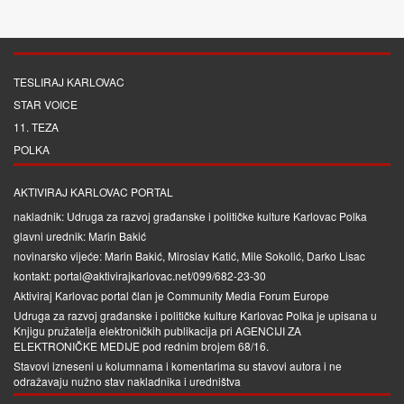
TESLIRAJ KARLOVAC
STAR VOICE
11. TEZA
POLKA
AKTIVIRAJ KARLOVAC PORTAL
nakladnik: Udruga za razvoj građanske i političke kulture Karlovac Polka
glavni urednik: Marin Bakić
novinarsko vijeće: Marin Bakić, Miroslav Katić, Mile Sokolić, Darko Lisac
kontakt: portal@aktivirajkarlovac.net/099/682-23-30
Aktiviraj Karlovac portal član je
Community Media Forum Europe
Udruga za razvoj građanske i političke kulture Karlovac Polka je upisana u
Knjigu pružatelja elektroničkih publikacija pri
AGENCIJI ZA
ELEKTRONIČKE MEDIJE
pod rednim brojem 68/16.
Stavovi izneseni u kolumnama i komentarima su stavovi autora i ne
odražavaju nužno stav nakladnika i uredništva