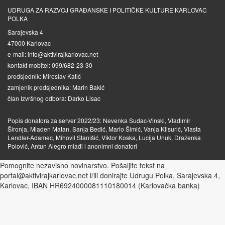
UDRUGA ZA RAZVOJ GRAĐANSKE I POLITIČKE KULTURE KARLOVAC
POLKA
Sarajevska 4
47000 Karlovac
e-mail: info@aktivirajkarlovac.net
kontakt mobitel: 099/682-23-30
predsjednik: Miroslav Katić
zamjenik predsjednika: Marin Bakić
član Izvršnog odbora: Darko Lisac
Popis donatora za server 2022/23: Nevenka Sudac-Vinski, Vladimir
Šironja, Mladen Matan, Sanja Bedić, Mario Šimić, Vanja Klisurić, Vlasta
Lendler-Adamec, Mihovil Stanišić, Viktor Koska, Lucija Unuk, Draženka
Polović, Antun Alegro mlađi i anonimni donatori
Pomognite nezavisno novinarstvo. Pošaljite tekst na
portal@aktivirajkarlovac.net i/ili donirajte Udrugu Polka, Sarajevska 4,
Karlovac, IBAN HR6924000081110180014 (Karlovačka banka)