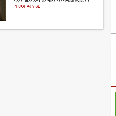
njega istrče četiri do zuba naoružana vojnika s…
PROČITAJ VIŠE