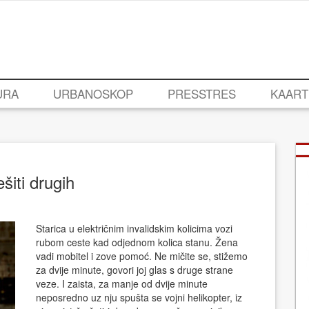
URA
URBANOSKOP
PRESSTRES
KAART
ešiti drugih
Starica u električnim invalidskim kolicima vozi
rubom ceste kad odjednom kolica stanu. Žena
vadi mobitel i zove pomoć. Ne mičite se, stižemo
za dvije minute, govori joj glas s druge strane
veze. I zaista, za manje od dvije minute
neposredno uz nju spušta se vojni helikopter, iz