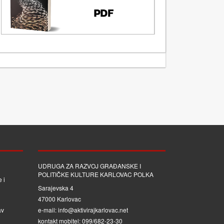
UDRUGA ZA RAZVOJ GRAĐANSKE I
POLITIČKE KULTURE KARLOVAC POLKA
 i
Sarajevska 4
47000 Karlovac
av
e-mail: info@aktivirajkarlovac.net
kontakt mobitel: 099/682-23-30