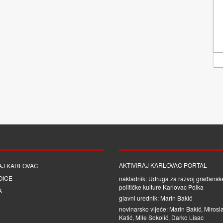
AKTIVIRAJ KARLOVAC PORTAL
AJ KARLOVAC
OICE
nakladnik: Udruga za razvoj građanske
političke kulture Karlovac Polka
A
glavni urednik: Marin Bakić
novinarsko vijeće: Marin Bakić, Mirosl
Katić, Mile Sokolić, Darko Lisac