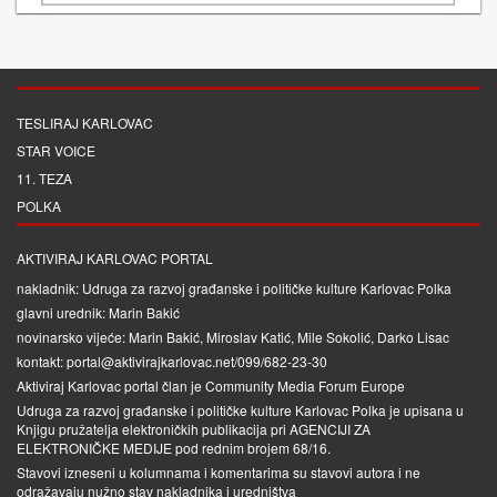
TESLIRAJ KARLOVAC
STAR VOICE
11. TEZA
POLKA
AKTIVIRAJ KARLOVAC PORTAL
nakladnik: Udruga za razvoj građanske i političke kulture Karlovac Polka
glavni urednik: Marin Bakić
novinarsko vijeće: Marin Bakić, Miroslav Katić, Mile Sokolić, Darko Lisac
kontakt: portal@aktivirajkarlovac.net/099/682-23-30
Aktiviraj Karlovac portal član je
Community Media Forum Europe
Udruga za razvoj građanske i političke kulture Karlovac Polka je upisana u
Knjigu pružatelja elektroničkih publikacija pri
AGENCIJI ZA
ELEKTRONIČKE MEDIJE
pod rednim brojem 68/16.
Stavovi izneseni u kolumnama i komentarima su stavovi autora i ne
odražavaju nužno stav nakladnika i uredništva