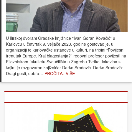
U Ilirskoj dvorani Gradske knjižnice “Ivan Goran Kovačić” u
Karlovcu u četvrtak 9. veljače 2023. godine gostovao je, u
organizaciji te karlovačke ustanove u kulturi, na tribini “Povijesni
trenutak Europe. Kraj blagostanja?” redovni profesor povijesti na
Filozofskom fakultetu Sveučilišta u Zagrebu Tvrtko Jakovina s
kojim je razgovarao knjižničar Darko Srndović. Darko Srndović:
Dragi gosti, dobra…
PROČITAJ VIŠE