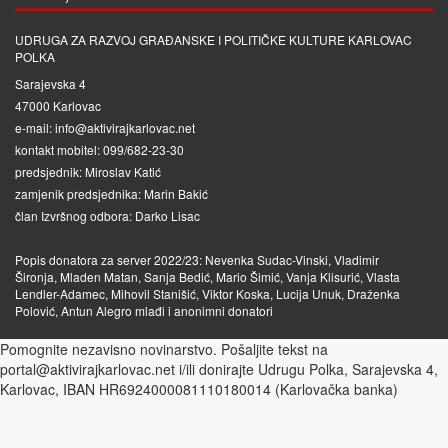
UDRUGA ZA RAZVOJ GRAĐANSKE I POLITIČKE KULTURE KARLOVAC
POLKA
Sarajevska 4
47000 Karlovac
e-mail: info@aktivirajkarlovac.net
kontakt mobitel: 099/682-23-30
predsjednik: Miroslav Katić
zamjenik predsjednika: Marin Bakić
član Izvršnog odbora: Darko Lisac
Popis donatora za server 2022/23: Nevenka Sudac-Vinski, Vladimir
Šironja, Mladen Matan, Sanja Bedić, Mario Šimić, Vanja Klisurić, Vlasta
Lendler-Adamec, Mihovil Stanišić, Viktor Koska, Lucija Unuk, Draženka
Polović, Antun Alegro mlađi i anonimni donatori
Pomognite nezavisno novinarstvo. Pošaljite tekst na
portal@aktivirajkarlovac.net i/ili donirajte Udrugu Polka, Sarajevska 4,
Karlovac, IBAN HR6924000081110180014 (Karlovačka banka)