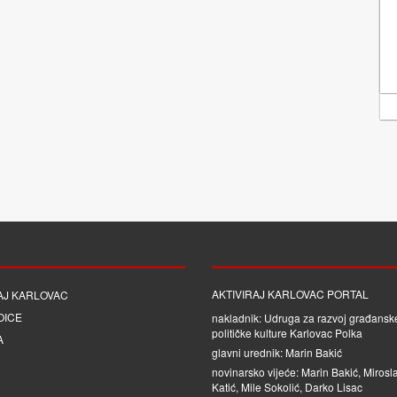
AKTIVIRAJ KARLOVAC PORTAL
AJ KARLOVAC
OICE
nakladnik: Udruga za razvoj građanske
političke kulture Karlovac Polka
A
glavni urednik: Marin Bakić
novinarsko vijeće: Marin Bakić, Mirosl
Katić, Mile Sokolić, Darko Lisac