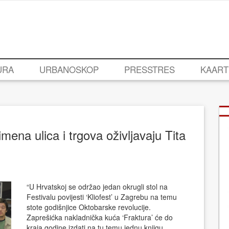
URA
URBANOSKOP
PRESSTRES
KAART
ena ulica i trgova oživljavaju Tita
“U Hrvatskoj se održao jedan okrugli stol na
Festivalu povijesti ‘Kliofest’ u Zagrebu na temu
stote godišnjice Oktobarske revolucije.
Zaprešićka nakladnička kuća ‘Fraktura’ će do
kraja godine izdati na tu temu jednu knjigu.