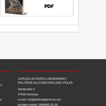
UDRUGA ZA RAZVOJ GRAĐANSKE I
POLITIČKE KULTURE KARLOVAC POLKA
 i
Sarajevska 4
47000 Karlovac
av
e-mail: info@aktivirajkarlovac.net
kontakt mobitel: 099/682-23-30