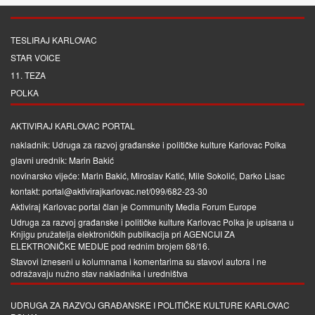
TESLIRAJ KARLOVAC
STAR VOICE
11. TEZA
POLKA
AKTIVIRAJ KARLOVAC PORTAL
nakladnik: Udruga za razvoj građanske i političke kulture Karlovac Polka
glavni urednik: Marin Bakić
novinarsko vijeće: Marin Bakić, Miroslav Katić, Mile Sokolić, Darko Lisac
kontakt: portal@aktivirajkarlovac.net/099/682-23-30
Aktiviraj Karlovac portal član je
Community Media Forum Europe
Udruga za razvoj građanske i političke kulture Karlovac Polka je upisana u
Knjigu pružatelja elektroničkih publikacija pri
AGENCIJI ZA
ELEKTRONIČKE MEDIJE
pod rednim brojem 68/16.
Stavovi izneseni u kolumnama i komentarima su stavovi autora i ne
odražavaju nužno stav nakladnika i uredništva
UDRUGA ZA RAZVOJ GRAĐANSKE I POLITIČKE KULTURE KARLOVAC