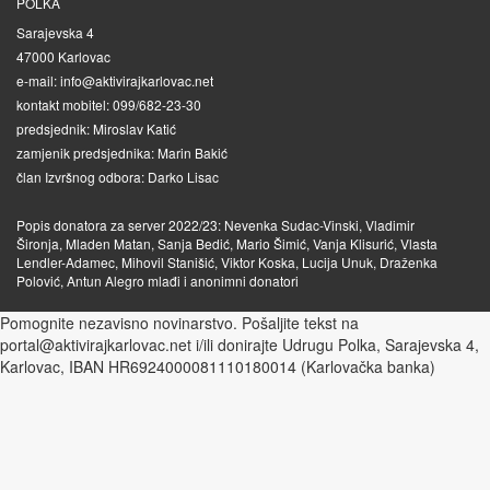
POLKA
Sarajevska 4
47000 Karlovac
e-mail: info@aktivirajkarlovac.net
kontakt mobitel: 099/682-23-30
predsjednik: Miroslav Katić
zamjenik predsjednika: Marin Bakić
član Izvršnog odbora: Darko Lisac
Popis donatora za server 2022/23: Nevenka Sudac-Vinski, Vladimir
Šironja, Mladen Matan, Sanja Bedić, Mario Šimić, Vanja Klisurić, Vlasta
Lendler-Adamec, Mihovil Stanišić, Viktor Koska, Lucija Unuk, Draženka
Polović, Antun Alegro mlađi i anonimni donatori
Pomognite nezavisno novinarstvo. Pošaljite tekst na
portal@aktivirajkarlovac.net i/ili donirajte Udrugu Polka, Sarajevska 4,
Karlovac, IBAN HR6924000081110180014 (Karlovačka banka)