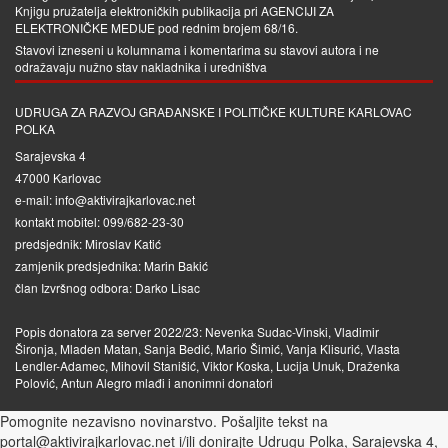
Knjigu pružatelja elektroničkih publikacija pri
AGENCIJI ZA
ELEKTRONIČKE MEDIJE
pod rednim brojem 68/16.
Stavovi izneseni u kolumnama i komentarima su stavovi autora i ne
odražavaju nužno stav nakladnika i uredništva
UDRUGA ZA RAZVOJ GRAĐANSKE I POLITIČKE KULTURE KARLOVAC
POLKA
Sarajevska 4
47000 Karlovac
e-mail: info@aktivirajkarlovac.net
kontakt mobitel: 099/682-23-30
predsjednik: Miroslav Katić
zamjenik predsjednika: Marin Bakić
član Izvršnog odbora: Darko Lisac
Popis donatora za server 2022/23: Nevenka Sudac-Vinski, Vladimir
Šironja, Mladen Matan, Sanja Bedić, Mario Šimić, Vanja Klisurić, Vlasta
Lendler-Adamec, Mihovil Stanišić, Viktor Koska, Lucija Unuk, Draženka
Polović, Antun Alegro mlađi i anonimni donatori
Pomognite nezavisno novinarstvo. Pošaljite tekst na
portal@aktivirajkarlovac.net i/ili donirajte Udrugu Polka, Sarajevska 4,