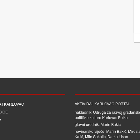
AKTIVIRAJ KARLOVAC PORTAL
AJ KARLOVAC
OICE
nakladnik: Udruga za razvoj građanske
političke kulture Karlovac Polka
A
glavni urednik: Marin Bakić
novinarsko vijeće: Marin Bakić, Mirosl
Katić, Mile Sokolić, Darko Lisac