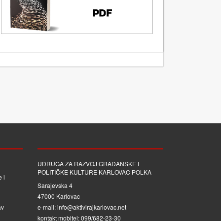
UDRUGA ZA RAZVOJ GRAĐANSKE I
POLITIČKE KULTURE KARLOVAC POLKA
 i
Sarajevska 4
47000 Karlovac
av
e-mail: info@aktivirajkarlovac.net
kontakt mobitel: 099/682-23-30