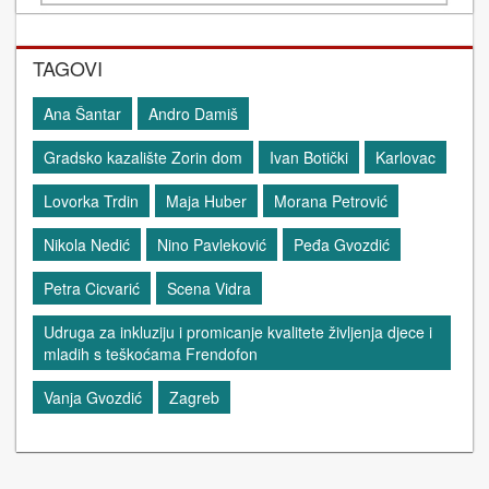
TAGOVI
Ana Šantar
Andro Damiš
Gradsko kazalište Zorin dom
Ivan Botički
Karlovac
Lovorka Trdin
Maja Huber
Morana Petrović
Nikola Nedić
Nino Pavleković
Peđa Gvozdić
Petra Cicvarić
Scena Vidra
Udruga za inkluziju i promicanje kvalitete življenja djece i
mladih s teškoćama Frendofon
Vanja Gvozdić
Zagreb