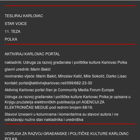
TESLIRAJ KARLOVAC
STAR VOICE
11. TEZA
POLKA
AKTIVIRAJ KARLOVAC PORTAL
nakladnik: Udruga za razvoj građanske i političke kulture Karlovac Polka
glavni urednik: Marin Bakić
novinarsko vijeće: Marin Bakić, Miroslav Katić, Mile Sokolić, Darko Lisac
kontakt: portal@aktivirajkarlovac.net/099/682-23-30
Aktiviraj Karlovac portal član je
Community Media Forum Europe
Udruga za razvoj građanske i političke kulture Karlovac Polka je upisana u
Knjigu pružatelja elektroničkih publikacija pri
AGENCIJI ZA
ELEKTRONIČKE MEDIJE
pod rednim brojem 68/16.
Stavovi izneseni u kolumnama i komentarima su stavovi autora i ne
odražavaju nužno stav nakladnika i uredništva
UDRUGA ZA RAZVOJ GRAĐANSKE I POLITIČKE KULTURE KARLOVAC
POLKA