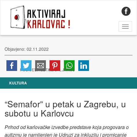
Toggl
naviga
Objavjeno: 02.11.2022
KULTURA
“Semafor” u petak u Zagrebu, u
subotu u Karlovcu
Prihod od karlovačke izvedbe predstave koja progovara o
autizmu je namijenjen je Udruzi za inkluziju i promicanje