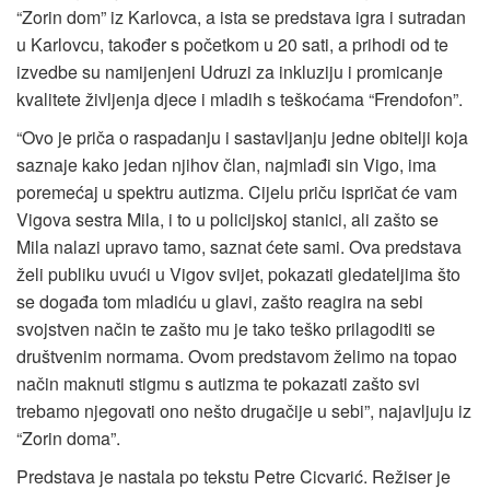
“Zorin dom” iz Karlovca, a ista se predstava igra i sutradan
u Karlovcu, također s početkom u 20 sati, a prihodi od te
izvedbe su namijenjeni Udruzi za inkluziju i promicanje
kvalitete življenja djece i mladih s teškoćama “Frendofon”.
“Ovo je priča o raspadanju i sastavljanju jedne obitelji koja
saznaje kako jedan njihov član, najmlađi sin Vigo, ima
poremećaj u spektru autizma. Cijelu priču ispričat će vam
Vigova sestra Mila, i to u policijskoj stanici, ali zašto se
Mila nalazi upravo tamo, saznat ćete sami. Ova predstava
želi publiku uvući u Vigov svijet, pokazati gledateljima što
se događa tom mladiću u glavi, zašto reagira na sebi
svojstven način te zašto mu je tako teško prilagoditi se
društvenim normama. Ovom predstavom želimo na topao
način maknuti stigmu s autizma te pokazati zašto svi
trebamo njegovati ono nešto drugačije u sebi”, najavljuju iz
“Zorin doma”.
Predstava je nastala po tekstu Petre Cicvarić. Režiser je