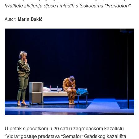
kvalitete življenja djece i mladih s teškoćama "Frendofon"
Autor:
Marin Bakić
U petak s početkom u 20 sati u zagrebačkom kazalištu
“Vidra” gostuje predstava “Semafor” Gradskog kazališta