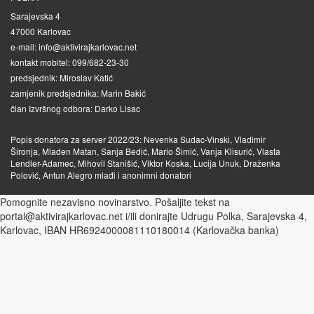
Sarajevska 4
47000 Karlovac
e-mail: info@aktivirajkarlovac.net
kontakt mobitel: 099/682-23-30
predsjednik: Miroslav Katić
zamjenik predsjednika: Marin Bakić
član Izvršnog odbora: Darko Lisac
Popis donatora za server 2022/23: Nevenka Sudac-Vinski, Vladimir
Šironja, Mladen Matan, Sanja Bedić, Mario Šimić, Vanja Klisurić, Vlasta
Lendler-Adamec, Mihovil Stanišić, Viktor Koska, Lucija Unuk, Draženka
Polović, Antun Alegro mlađi i anonimni donatori
Pomognite nezavisno novinarstvo. Pošaljite tekst na
portal@aktivirajkarlovac.net i/ili donirajte Udrugu Polka, Sarajevska 4,
Karlovac, IBAN HR6924000081110180014 (Karlovačka banka)