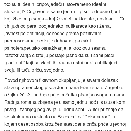
tko su ti idealni pripovjedači i istovremeno idealni
slušatelji? Odgovor je samo jedan – pisci, odnosno ljudi
koji žive od pisanja – književnici, nakladnici, novinari… Od
tih ljudi od pera, podjednako muškaraca kao i žena,
javnost po definiciji, odnosno prema pozitivnim
predrasudama, očekuje duhovno, pa čak i
psihoterapeutsko osnaživanje, a kroz ovu seansu
razotkrivanja čitatelju postaje jasno da su i sami pisci
„pacijenti“ koji se vlastitih trauma oslobađaju oblikujući
svoju ili tuđu priču, svejedno.
Povod njihovom fiktivnom okupljanju je stvarni dolazak
slavnog američkog pisca Jonathana Franzena u Zagreb u
ožujku 2012., nedugo prije početka pisanja ovoga romana.
Radnja romana zbijena je u samo jednu noć i, s izuzetkom
prvog i zadnjeg poglavlja, u jednu sobu. Autor priznaje da
se strukturno naslonio na Boccacciov “Dekameron”, u
kojem deset osoba kroz četrnaest dana priča priče u jednoj