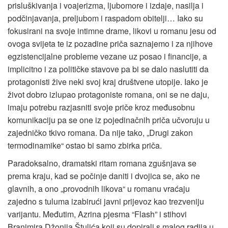
prisluškivanja i voajerizma, ljubomore i izdaje, nasilja i
podčinjavanja, preljubom i raspadom obitelji… Iako su
fokusirani na svoje intimne drame, likovi u romanu jesu od
ovoga svijeta te iz pozadine priča saznajemo i za njihove
egzistencijalne probleme vezane uz posao i financije, a
implicitno i za političke stavove pa bi se dalo naslutiti da
protagonisti žive neki svoj kraj društvene utopije. Iako je
život dobro izlupao protagoniste romana, oni se ne daju,
imaju potrebu razjasniti svoje priče kroz međusobnu
komunikaciju pa se one iz pojedinačnih priča učvoruju u
zajedničko tkivo romana. Da nije tako, „Drugi zakon
termodinamike“ ostao bi samo zbirka priča.
Paradoksalno, dramatski ritam romana zgušnjava se
prema kraju, kad se počinje daniti i dvojica se, ako ne
glavnih, a ono „provodnih likova“ u romanu vraćaju
zajedno s tuluma izabirući javni prijevoz kao trezveniju
varijantu. Međutim, Azrina pjesma “Flash” i stihovi
Branimira Džonija Štulića koji su dopirali s malog radija u