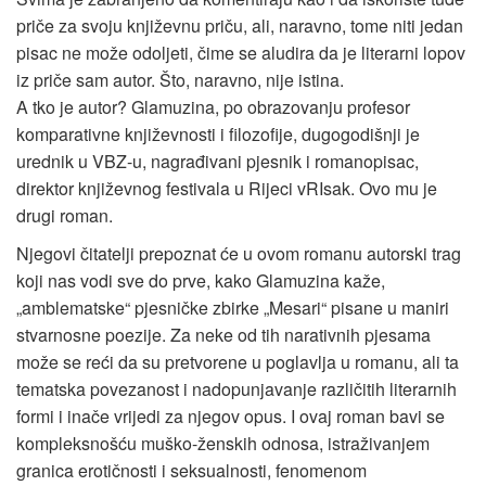
priče za svoju književnu priču, ali, naravno, tome niti jedan
pisac ne može odoljeti, čime se aludira da je literarni lopov
iz priče sam autor. Što, naravno, nije istina.
A tko je autor? Glamuzina, po obrazovanju profesor
komparativne književnosti i filozofije, dugogodišnji je
urednik u VBZ-u, nagrađivani pjesnik i romanopisac,
direktor književnog festivala u Rijeci vRIsak. Ovo mu je
drugi roman.
Njegovi čitatelji prepoznat će u ovom romanu autorski trag
koji nas vodi sve do prve, kako Glamuzina kaže,
„amblematske“ pjesničke zbirke „Mesari“ pisane u maniri
stvarnosne poezije. Za neke od tih narativnih pjesama
može se reći da su pretvorene u poglavlja u romanu, ali ta
tematska povezanost i nadopunjavanje različitih literarnih
formi i inače vrijedi za njegov opus. I ovaj roman bavi se
kompleksnošću muško-ženskih odnosa, istraživanjem
granica erotičnosti i seksualnosti, fenomenom