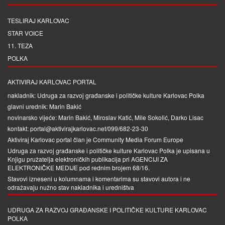
TESLIRAJ KARLOVAC
STAR VOICE
11. TEZA
POLKA
AKTIVIRAJ KARLOVAC PORTAL
nakladnik: Udruga za razvoj građanske i političke kulture Karlovac Polka
glavni urednik: Marin Bakić
novinarsko vijeće: Marin Bakić, Miroslav Katić, Mile Sokolić, Darko Lisac
kontakt: portal@aktivirajkarlovac.net/099/682-23-30
Aktiviraj Karlovac portal član je
Community Media Forum Europe
Udruga za razvoj građanske i političke kulture Karlovac Polka je upisana u
Knjigu pružatelja elektroničkih publikacija pri
AGENCIJI ZA
ELEKTRONIČKE MEDIJE
pod rednim brojem 68/16.
Stavovi izneseni u kolumnama i komentarima su stavovi autora i ne
odražavaju nužno stav nakladnika i uredništva
UDRUGA ZA RAZVOJ GRAĐANSKE I POLITIČKE KULTURE KARLOVAC
POLKA