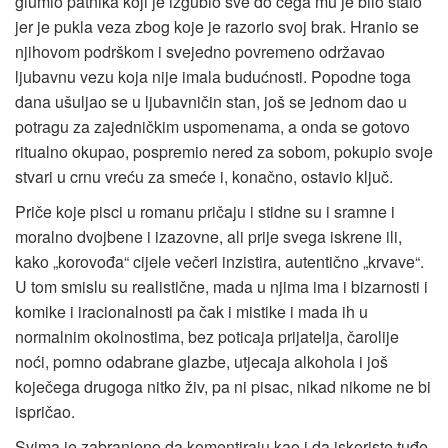
glumio patnika koji je izgubio sve do čega mu je bilo stalo
jer je pukla veza zbog koje je razorio svoj brak. Hranio se
njihovom podrškom i svejedno povremeno održavao
ljubavnu vezu koja nije imala budućnosti. Popodne toga
dana ušuljao se u ljubavničin stan, još se jednom dao u
potragu za zajedničkim uspomenama, a onda se gotovo
ritualno okupao, pospremio nered za sobom, pokupio svoje
stvari u crnu vreću za smeće i, konačno, ostavio ključ.
Priče koje pisci u romanu pričaju i stidne su i sramne i
moralno dvojbene i izazovne, ali prije svega iskrene ili,
kako „korovođa“ cijele večeri inzistira, autentično „krvave“.
U tom smislu su realistične, mada u njima ima i bizarnosti i
komike i iracionalnosti pa čak i mistike i mada ih u
normalnim okolnostima, bez poticaja prijatelja, čarolije
noći, pomno odabrane glazbe, utjecaja alkohola i još
koječega drugoga nitko živ, pa ni pisac, nikad nikome ne bi
ispričao.
Svima je zabranjeno da komentiraju kao i da iskoriste tuđe