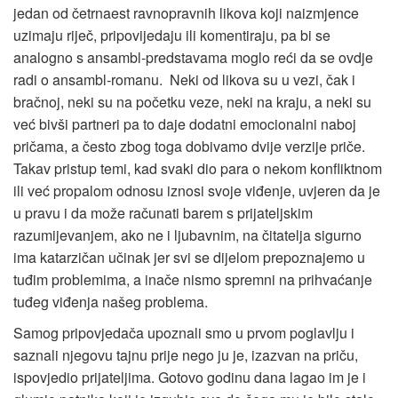
jedan od četrnaest ravnopravnih likova koji naizmjence
uzimaju riječ, pripovijedaju ili komentiraju, pa bi se
analogno s ansambl-predstavama moglo reći da se ovdje
radi o ansambl-romanu. Neki od likova su u vezi, čak i
bračnoj, neki su na početku veze, neki na kraju, a neki su
već bivši partneri pa to daje dodatni emocionalni naboj
pričama, a često zbog toga dobivamo dvije verzije priče.
Takav pristup temi, kad svaki dio para o nekom konfliktnom
ili već propalom odnosu iznosi svoje viđenje, uvjeren da je
u pravu i da može računati barem s prijateljskim
razumijevanjem, ako ne i ljubavnim, na čitatelja sigurno
ima katarzičan učinak jer svi se dijelom prepoznajemo u
tuđim problemima, a inače nismo spremni na prihvaćanje
tuđeg viđenja našeg problema.
Samog pripovjedača upoznali smo u prvom poglavlju i
saznali njegovu tajnu prije nego ju je, izazvan na priču,
ispovjedio prijateljima. Gotovo godinu dana lagao im je i