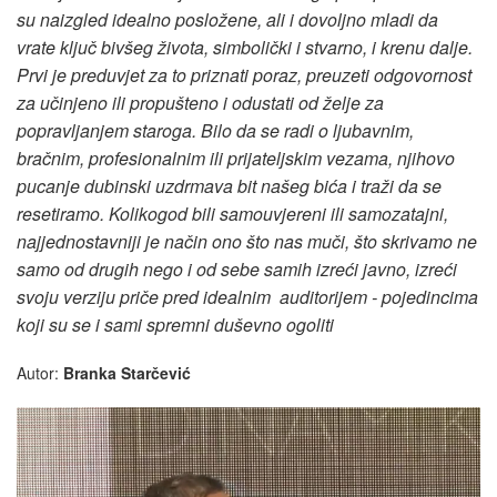
su naizgled idealno posložene, ali i dovoljno mladi da
vrate ključ bivšeg života, simbolički i stvarno, i krenu dalje.
Prvi je preduvjet za to priznati poraz, preuzeti odgovornost
za učinjeno ili propušteno i odustati od želje za
popravljanjem staroga. Bilo da se radi o ljubavnim,
bračnim, profesionalnim ili prijateljskim vezama, njihovo
pucanje dubinski uzdrmava bit našeg bića i traži da se
resetiramo. Kolikogod bili samouvjereni ili samozatajni,
najjednostavniji je način ono što nas muči, što skrivamo ne
samo od drugih nego i od sebe samih izreći javno, izreći
svoju verziju priče pred idealnim auditorijem - pojedincima
koji su se i sami spremni duševno ogoliti
Autor:
Branka Starčević