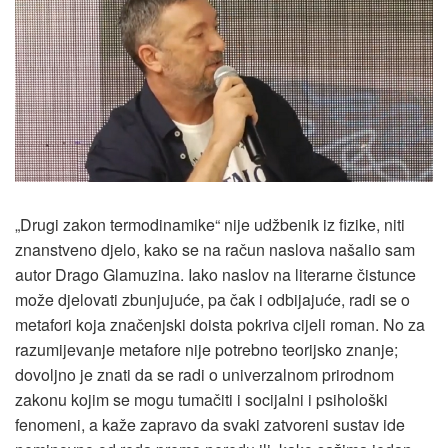
„Drugi zakon termodinamike“ nije udžbenik iz fizike, niti
znanstveno djelo, kako se na račun naslova našalio sam
autor Drago Glamuzina. Iako naslov na literarne čistunce
može djelovati zbunjujuće, pa čak i odbijajuće, radi se o
metafori koja značenjski doista pokriva cijeli roman. No za
razumijevanje metafore nije potrebno teorijsko znanje;
dovoljno je znati da se radi o univerzalnom prirodnom
zakonu kojim se mogu tumačiti i socijalni i psihološki
fenomeni, a kaže zapravo da svaki zatvoreni sustav ide