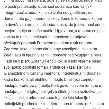
vili na rubovima Firence, gdje su se sklonili od kuge. Kad
je počinjao pisanje, opasnost od zaraze kao vanjski
integrirajući čimbenik mu se činila neuvjerljivom, no
demantiralo ga je pandemijsko vrijeme lokdauna u kojem
je dovršavao roman. Još jedan dokaz da je stvarnost puno
nevjerojatnija od naše mašte. Uglavnom, u romanu se pisci
većinu te noći intelektualno i emotivno nabrijavaju
očekujući povratak Franzena na tulum u vili na rubu
Zagreba. Iako je samo okupljanje izmišljeno, ni vila na
Zelenjaku ni njezin vlasnik i domaćin tog okupljanja nisu.
Radi se o piscu Zoranu Feriću koji je u isto vrijeme pisao
svoj autobiografski roman „Putujuće kazalište“ pa u
Glamuzininom romanu imamo taj intertekstualni dodatak
kad u kratkom, ali efektnom, moglo bi se reći cameo-
nastupu, Ferić, za prijatelje Feri, govori o svom romanu u
nastajanju. Intrigirajućoj igri za čitatelje oko razlučivanja
fikcije i fakcije pridonosi spominjanje iste lokacije i
obiteljskih predmeta iz interijera u oba romana, dok je sam