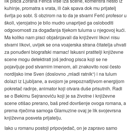
lik pisca Zorana Ferića više iza scene, komentira nešto iz
kuhinje, promatra s vrata, ili čak spava dok mu prijatelj
švrlja po sobi. S obzirom na to da je stvarni Ferić profesor u
školi, vjerojatno je bilo mudro unaprijed ga osloboditi
odgovornosti za događanja tijekom tuluma u njegovoj kući.
Ma koliko nam pisci objašnjavali da književni likovi nisu
stvarni likovi, uvijek se ona voajerska strana čitatelja uhvati
za ponuđeni biografski mamac! Iskusni pratitelji književne
scene mogu detektirati još jednog pisca koji se ne
pojavljuje pod stvarnim imenom, ali znakovito nosi često
nordijsko ime Sven (doslovno „mladi ratnik“) i na tulum
dolazi iz Ljubljane, a svojom je prepoznatljivom energijom
pokretač radnje, animator koji otvara duše prisutnih. Radi
se o Bekimu Sejranoviću koji je sa životne i književne
scene otišao prerano, baš pred dovršenje ovoga romana, a
prema riječima samoga Glamuzine ovaj je lik svojevrsna
književna posveta prijatelju.
Iako u romanu postoji pripovjedač, on je zapravo samo