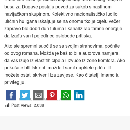
busu za Dugave postaju povod za sukob s nasilnom
navijačkom skupinom. Kolektivno nacionalističko ludilo
uličnih huligana iskaljuje se na onome tko je cijelu večer
zapravo bio dobri duh tuluma i kanalizirao tamne energije
da izađu van i pojedince oslobode pritiska.
Ako ste spremni suočiti se sa svojim strahovima, počnite
od ovog romana. Možda je baš to bila autorova namjera,
da vas izuje iz vlastitih cipela i izvuče iz zone komfora. Ako
pokušate biti iskreni, možda i sami napišete priču. Ili
možete ostati skriveni iza zavjese. Kao čitatelji imamo tu
privilegiju.
Post Views:
2.038