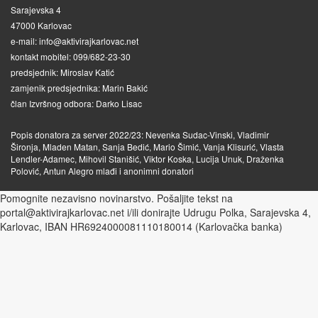
Sarajevska 4
47000 Karlovac
e-mail: info@aktivirajkarlovac.net
kontakt mobitel: 099/682-23-30
predsjednik: Miroslav Katić
zamjenik predsjednika: Marin Bakić
član Izvršnog odbora: Darko Lisac
Popis donatora za server 2022/23: Nevenka Sudac-Vinski, Vladimir
Šironja, Mladen Matan, Sanja Bedić, Mario Šimić, Vanja Klisurić, Vlasta
Lendler-Adamec, Mihovil Stanišić, Viktor Koska, Lucija Unuk, Draženka
Polović, Antun Alegro mlađi i anonimni donatori
Pomognite nezavisno novinarstvo. Pošaljite tekst na
portal@aktivirajkarlovac.net i/ili donirajte Udrugu Polka, Sarajevska 4,
Karlovac, IBAN HR6924000081110180014 (Karlovačka banka)