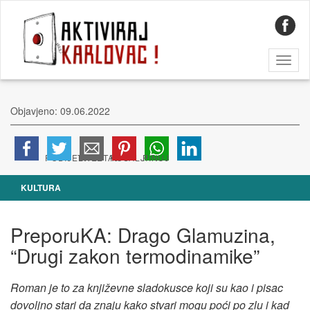
Toggl
naviga
Objavjeno: 09.06.2022
KULTURA
PreporuKA: Drago Glamuzina,
“Drugi zakon termodinamike”
Roman je to za književne sladokusce koji su kao i pisac
dovoljno stari da znaju kako stvari mogu poći po zlu i kad