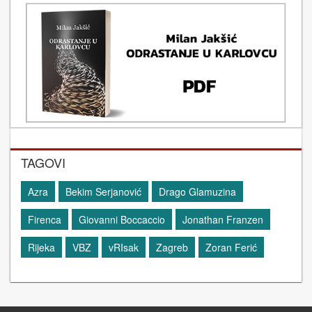
TAGOVI
Azra
Bekim Serjanović
Drago Glamuzina
Firenca
Giovanni Boccaccio
Jonathan Franzen
Rijeka
VBZ
vRIsak
Zagreb
Zoran Ferić