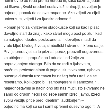
neminovno od reda prema neredu ili, kako sažima jedan
od likova: „Svaki uređeni sustav teži entropiji, dovoljan je
najmanji pomak da se sve raspadne. Ako vrijedi za cijeli
univerzum, vrijedi i za ljudske odnose.“
Roman je to za književne sladokusce koji su kao i pisac
dovoljno stari da znaju kako stvari mogu poći po zlu i kad
su naizgled idealno posložene, ali i dovoljno mladi da
vrate ključ bivšeg života, simbolički i stvarno, i krenu dalje.
Prvi je preduvjet za to priznati poraz, preuzeti odgovornost
za učinjeno ili propušteno i odustati od želje za
popravljanjem staroga. Bilo da se radi o ljubavnim,
bračnim, profesionalnim ili prijateljskim vezama, njihovo
pucanje dubinski uzdrmava bit našeg bića i traži da se
resetiramo. Kolikogod bili samouvjereni ili samozatajni,
najjednostavniji je način ono što nas muči, što skrivamo ne
samo od drugih nego i od sebe samih izreći javno, izreći
svoju verziju priče pred idealnim auditorijem –
pojedincima koji su se i sami spremni duševno ogoliti. A