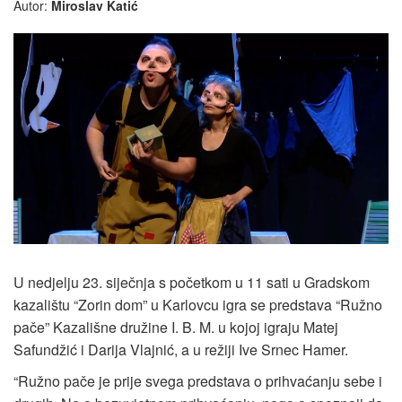
Autor:
Miroslav Katić
U nedjelju 23. siječnja s početkom u 11 sati u Gradskom
kazalištu “Zorin dom” u Karlovcu igra se predstava “Ružno
pače” Kazališne družine I. B. M. u kojoj igraju Matej
Safundžić i Darija Vlajnić, a u režiji Ive Srnec Hamer.
“Ružno pače je prije svega predstava o prihvaćanju sebe i