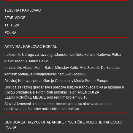
TESLIRAJ KARLOVAC
STAR VOICE
11. TEZA
POLKA
AKTIVIRAJ KARLOVAC PORTAL
nakladnik: Udruga za razvoj građanske i političke kulture Karlovac Polka
glavni urednik: Marin Bakić
novinarsko vijeće: Marin Bakić, Miroslav Katić, Mile Sokolić, Darko Lisac
kontakt: portal@aktivirajkarlovac.net/099/682-23-30
Aktiviraj Karlovac portal član je
Community Media Forum Europe
Udruga za razvoj građanske i političke kulture Karlovac Polka je upisana u
Knjigu pružatelja elektroničkih publikacija pri
AGENCIJI ZA
ELEKTRONIČKE MEDIJE
pod rednim brojem 68/16.
Stavovi izneseni u kolumnama i komentarima su stavovi autora i ne
odražavaju nužno stav nakladnika i uredništva
UDRUGA ZA RAZVOJ GRAĐANSKE I POLITIČKE KULTURE KARLOVAC
POLKA