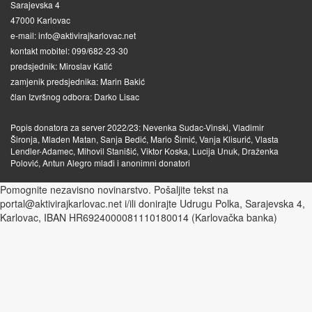
Sarajevska 4
47000 Karlovac
e-mail: info@aktivirajkarlovac.net
kontakt mobitel: 099/682-23-30
predsjednik: Miroslav Katić
zamjenik predsjednika: Marin Bakić
član Izvršnog odbora: Darko Lisac
Popis donatora za server 2022/23: Nevenka Sudac-Vinski, Vladimir
Šironja, Mladen Matan, Sanja Bedić, Mario Šimić, Vanja Klisurić, Vlasta
Lendler-Adamec, Mihovil Stanišić, Viktor Koska, Lucija Unuk, Draženka
Polović, Antun Alegro mlađi i anonimni donatori
Pomognite nezavisno novinarstvo. Pošaljite tekst na
portal@aktivirajkarlovac.net i/ili donirajte Udrugu Polka, Sarajevska 4,
Karlovac, IBAN HR6924000081110180014 (Karlovačka banka)