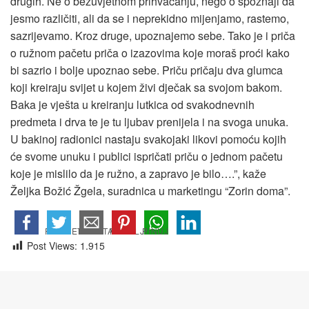
drugih. Ne o bezuvjetnom prihvaćanju, nego o spoznaji da
jesmo različiti, ali da se i neprekidno mijenjamo, rastemo,
sazrijevamo. Kroz druge, upoznajemo sebe. Tako je i priča
o ružnom pačetu priča o izazovima koje moraš proći kako
bi sazrio i bolje upoznao sebe. Priču pričaju dva glumca
koji kreiraju svijet u kojem živi dječak sa svojom bakom.
Baka je vješta u kreiranju lutkica od svakodnevnih
predmeta i drva te je tu ljubav prenijela i na svoga unuka.
U bakinoj radionici nastaju svakojaki likovi pomoću kojih
će svome unuku i publici ispričati priču o jednom pačetu
koje je mislilo da je ružno, a zapravo je bilo….”, kaže
Željka Božić Žgela, suradnica u marketingu “Zorin doma”.
Post Views:
1.915