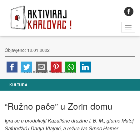
Toggl
naviga
Objavjeno: 12.01.2022
KULTURA
“Ružno pače” u Zorin domu
Igra se u produkciji Kazališne družine I. B. M., glume Matej
Safundžić i Darija Vlajnić, a režira Iva Srnec Hamer