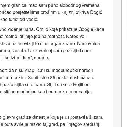
ranjem granica imao sam puno slobodnog vremena i
pričao posjetiteljima proširim u knjizi”, otkriva Đogić
kao turistički vodič.
no viđenje Irana. Crnilo koje prikazuje Google kada
st realno, ali nije jedina realnost. Narod voli
tavu na televiziji to čine organizirano. Naslovnica
šarena, vesela. U zahvalnoj sam poziciji da bez
 kritizirati Iran”, dodaje.
asiti da nisu Arapi. Oni su indoeuropski narod i
odan europskim. Suniti čine 85 posto muslimana u
 posto šijita su u Iranu. Šijiti su se odvojili od
po sličnom principu kao i europska reformacija.
o glavni grad za dinastije koja je uspostavila šiizam.
s puta svile je razvio taj grad, pa i njegov središnji