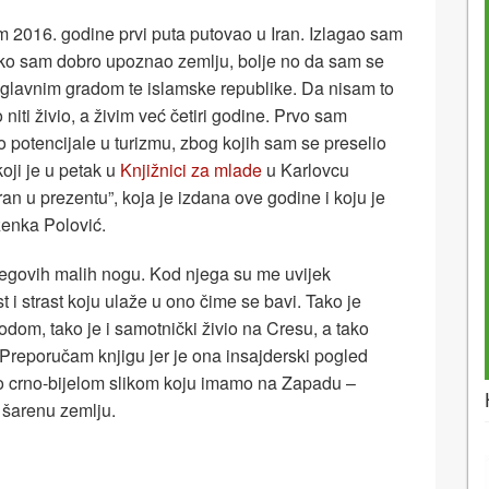
m 2016. godine prvi puta putovao u Iran. Izlagao sam
ako sam dobro upoznao zemlju, bolje no da sam se
glavnim gradom te islamske republike. Da nisam to
niti živio, a živim već četiri godine. Prvo sam
io potencijale u turizmu, zbog kojih sam se preselio
oji je u petak u
Knjižnici za mlade
u Karlovcu
ran u prezentu”, koja je izdana ove godine i koju je
enka Polović.
egovih malih nogu. Kod njega su me uvijek
t i strast koju ulaže u ono čime se bavi. Tako je
rodom, tako je i samotnički živio na Cresu, a tako
i. Preporučam knjigu jer je ona insajderski pogled
o crno-bijelom slikom koju imamo na Zapadu –
 šarenu zemlju.