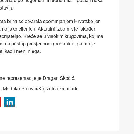
repoznaju po nogometnim trenerima – postoji neka
tavlja.
ata bi mi se otvarala spominjanjem Hrvatske jer
mo jako cijenjen. Aktualni izbornik je također
sprijateljio. Kreće se u visokim krugovima, kojima
nema pristup prosječnom građaninu, pa mu je
ti kao i meni njega.
ne reprezentacije je Dragan Skočić.
je Marinko Polović/Knjižnica za mlade