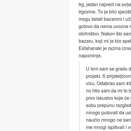
trg, jedan najveći na svi
trgovine. To je bilo sjec
mogu šetati bazarom i uživ
gotovo da nema uvozne r
obrtništvo. Nakon što sam
bazaru, koji mi je bio sp
Esfahanski je razina izna
napominje.
U tom sam se gradu dos
projekt. S prijateljico
vizu. Odabrao sam 45
no htio sam da mi to 
prvo iskustvo koje će
sobu prepunu razgled
mnogo putovati da usl
naučio mnogo ne samo 
me mnogi ispitivali 