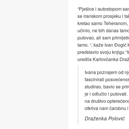
“Pješice i autostopom sa
se iranskom prosjeku i t
kretao samo Teheranom, 
učinio, ne bih danas tamo 
putovao, ali sam primijet
tamo. “, kaže Ivan Đogić k
predstavio svoju knjigu “I
uredila Karlovčanka Draž
Ivana poznajem od nj
fascinirali posvećenos
studirao, bavio se pri
je i odlučio i putovat
na društvo opterećen
otkriva nam čarobnu i
Draženka Polović