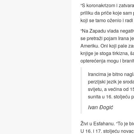
“S koronakrizom i zatva
priliku da priče koje sam 
koji se tamo oženio i radi 
“Na Zapadu vlada negativ
se pretraži pojam Irana je
Ameriku. Oni koji pale zas
knjige je stoga tirkizna, 
opterećenja mogu i braniti i
Irancima je bitno nagl
perzijski jezik je sr
svijetu, a većina od 15
sunita u 16. stoljeću 
Ivan Đogić
Živi u Esfahanu. “To je bi
U 16. i 17. stoljeću novac 