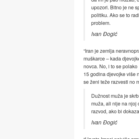
upozori. Bitno je ne 
politiku. Ako se to radi
problem.
Ivan Đogić
“Iran je zemlja neravnopr
muškarce – kada djevojke
novca. No, i to se polako 
15 godina djevojke više n
se ženi teže razvesti no 
Dužnost muža je skrbi
muža, ali nije na njoj
razvod, ako bi dokaza
Ivan Đogić