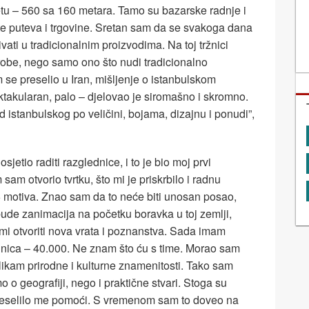
jetu – 560 sa 160 metara. Tamo su bazarske radnje i
ište puteva i trgovine. Sretan sam da se svakoga dana
ati u tradicionalnim proizvodima. Na toj tržnici
obe, nego samo ono što nudi tradicionalno
 se preselio u Iran, mišljenje o istanbulskom
ektakularan, palo – djelovao je siromašno i skromno.
d istanbulskog po veličini, bojama, dizajnu i ponudi”,
jetio raditi razglednice, i to je bio moj prvi
m sam otvorio tvrtku, što mi je priskrbilo i radnu
 motiva. Znao sam da to neće biti unosan posao,
bude zanimacija na početku boravka u toj zemlji,
 mi otvoriti nova vrata i poznanstva. Sada imam
nica – 40.000. Ne znam što ću s time. Morao sam
ikam prirodne i kulturne znamenitosti. Tako sam
o geografiji, nego i praktične stvari. Stoga su
i veselilo me pomoći. S vremenom sam to doveo na