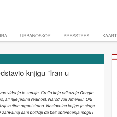
URA
URBANOSKOP
PRESSTRES
KAART
dstavio knjigu “Iran u
no viđenje te zemlje. Crnilo koje prikazuje Google
no, ali nije jedina realnost. Narod voli Ameriku. Oni
iziji to čine organizirano. Naslovnica knjige je stoga
 U zahvalnoj sam poziciji da bez opterećenja mogu i