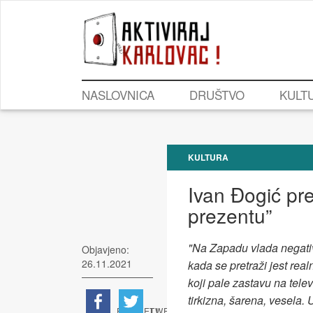
NASLOVNICA
DRUŠTVO
KULT
KULTURA
Ivan Đogić pre
prezentu”
"Na Zapadu vlada negativ
Objavjeno:
26.11.2021
kada se pretraži jest real
koji pale zastavu na telev
tirkizna, šarena, vesela.