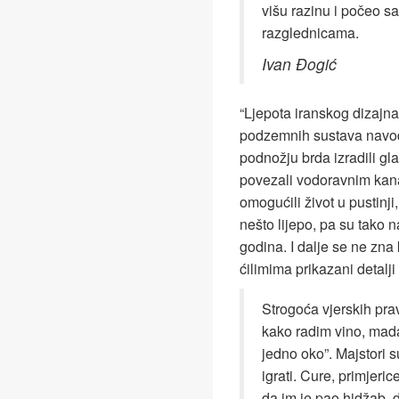
višu razinu i počeo s
razglednicama.
Ivan Đogić
“Ljepota iranskog dizajna 
podzemnih sustava navodn
podnožju brda izradili gl
povezali vodoravnim kanal
omogućili život u pustinji
nešto lijepo, pa su tako n
godina. I dalje se ne zna 
ćilimima prikazani detalji
Strogoća vjerskih prav
kako radim vino, mada 
jedno oko”. Majstori s
igrati. Cure, primjeri
da im je pao hidžab, do