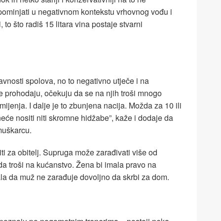
spominjati u negativnom kontekstu vrhovnog vođu i
, to što radiš 15 litara vina postaje stvarni
avnosti spolova, no to negativno utječe i na
 prohodaju, očekuju da se na njih troši mnogo
mijenja. I dalje je to zbunjena nacija. Možda za 10 ili
eće nositi niti skromne hidžabe”, kaže i dodaje da
muškarcu.
ti za obitelj. Supruga može zarađivati više od
 da troši na kućanstvo. Žena bi imala pravo na
la da muž ne zarađuje dovoljno da skrbi za dom.