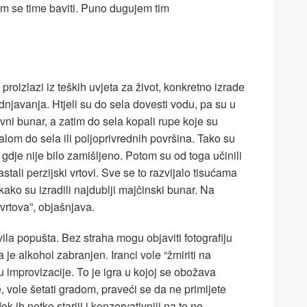
am se time baviti. Puno dugujem tim
proizlazi iz teških uvjeta za život, konkretno izrade
javanja. Htjeli su do sela dovesti vodu, pa su u
avni bunar, a zatim do sela kopali rupe koje su
om do sela ili poljoprivrednih površina. Tako su
, gdje nije bilo zamišljeno. Potom su od toga učinili
astali perzijski vrtovi. Sve se to razvijalo tisućama
kako su izradili najdublji majčinski bunar. Na
 vrtova”, objašnjava.
ila popušta. Bez straha mogu objaviti fotografiju
je alkohol zabranjen. Iranci vole “žmiriti na
u improvizacije. To je igra u kojoj se obožava
ce, vole šetati gradom, praveći se da ne primijete
k ih netko stariji i konzervativniji na to ne