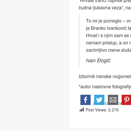
“Hrvate Iranci najviše p
čudna ljubavna veza”, nas
To mi je pomoglo – vr
je Branko Ivanković ta
Hrvat i s njim sam se 
nemam pristup, a on 
zanimljivo mene sluša
Ivan Đogić
Izbornik iranske nogomet
*autor naslovne fotografi
Post Views:
2.276