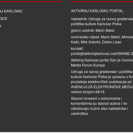
AKTIVIRAJ KARLOVAC PORTAL
AJ KARLOVAC
OICE
nakladnik: Udruga za razvoj građanske
političke kulture Karlovac Polka
A
glavni urednik: Marin Bakić
novinarsko vijeće: Marin Bakić, Mirosl
Katić, Mile Sokolić, Darko Lisac
kontakt:
portal@aktivirajkarlovac.net/099/682-
Aktiviraj Karlovac portal član je
Commu
Media Forum Europe
Udruga za razvoj građanske i političke
kulture Karlovac Polka je upisana u Kn
pružatelja elektroničkih publikacija pri
AGENCIJI ZA ELEKTRONIČKE MEDI
rednim brojem 68/16.
Stavovi izneseni u kolumnama i
komentarima su stavovi autora i ne
odražavaju nužno stav nakladnika i
uredništva