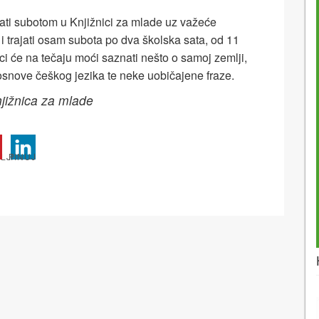
ati subotom u Knjižnici za mlade uz važeće
i trajati osam subota po dva školska sata, od 11
ci će na tečaju moći saznati nešto o samoj zemlji,
 osnove češkog jezika te neke uobičajene fraze.
njižnica za mlade