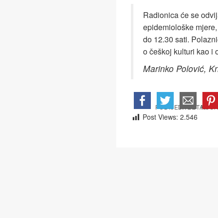
Radionica će se odvij
epidemiološke mjere, 
do 12.30 sati. Polazni
o češkoj kulturi kao i
Marinko Polović, K
Post Views:
2.546