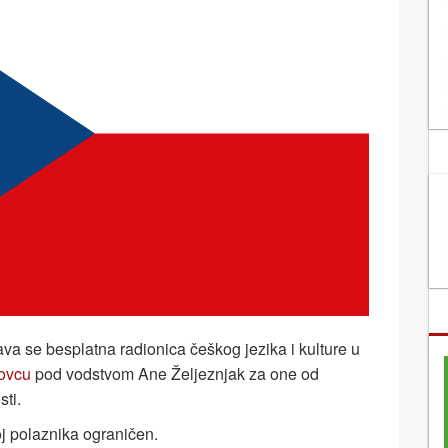
va se besplatna radionica češkog jezika i kulture u
lovcu
pod vodstvom Ane Željeznjak za one od
ti.
oj polaznika ograničen.