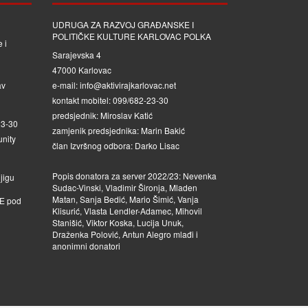
UDRUGA ZA RAZVOJ GRAĐANSKE I
POLITIČKE KULTURE KARLOVAC POLKA
 i
Sarajevska 4
47000 Karlovac
av
e-mail: info@aktivirajkarlovac.net
kontakt mobitel: 099/682-23-30
predsjednik: Miroslav Katić
23-30
zamjenik predsjednika: Marin Bakić
nity
član Izvršnog odbora: Darko Lisac
Popis donatora za server 2022/23: Nevenka
jigu
Sudac-Vinski, Vladimir Šironja, Mladen
Matan, Sanja Bedić, Mario Šimić, Vanja
JE
pod
Klisurić, Vlasta Lendler-Adamec, Mihovil
Stanišić, Viktor Koska, Lucija Unuk,
Draženka Polović, Antun Alegro mlađi i
anonimni donatori