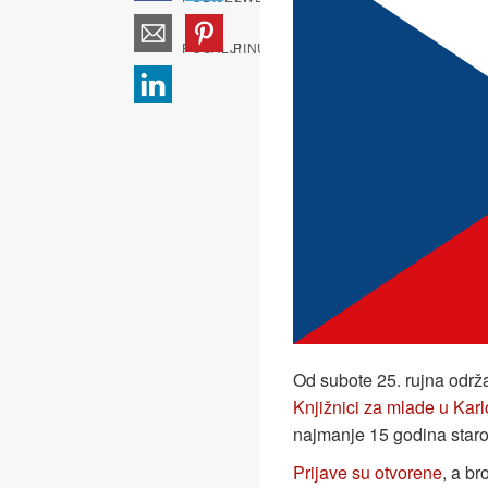
Od subote 25. rujna održa
Knjižnici za mlade u Kar
najmanje 15 godina staros
Prijave su otvorene
, a br