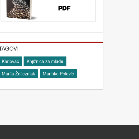
TAGOVI
Karlovac
Knjižnica za mlade
Marija Željeznjak
Marinko Polović