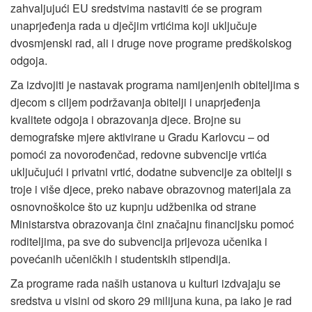
zahvaljujući EU sredstvima nastaviti će se program
unaprjeđenja rada u dječjim vrtićima koji uključuje
dvosmjenski rad, ali i druge nove programe predškolskog
odgoja.
Za izdvojiti je nastavak programa namijenjenih obiteljima s
djecom s ciljem podržavanja obitelji i unaprjeđenja
kvalitete odgoja i obrazovanja djece. Brojne su
demografske mjere aktivirane u Gradu Karlovcu – od
pomoći za novorođenčad, redovne subvencije vrtića
uključujući i privatni vrtić, dodatne subvencije za obitelji s
troje i više djece, preko nabave obrazovnog materijala za
osnovnoškolce što uz kupnju udžbenika od strane
Ministarstva obrazovanja čini značajnu financijsku pomoć
roditeljima, pa sve do subvencija prijevoza učenika i
povećanih učeničkih i studentskih stipendija.
Za programe rada naših ustanova u kulturi izdvajaju se
sredstva u visini od skoro 29 milijuna kuna, pa iako je rad