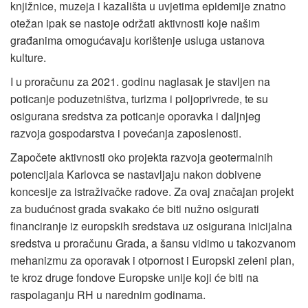
knjižnice, muzeja i kazališta u uvjetima epidemije znatno
otežan ipak se nastoje održati aktivnosti koje našim
građanima omogućavaju korištenje usluga ustanova
kulture.
I u proračunu za 2021. godinu naglasak je stavljen na
poticanje poduzetništva, turizma i poljoprivrede, te su
osigurana sredstva za poticanje oporavka i daljnjeg
razvoja gospodarstva i povećanja zaposlenosti.
Započete aktivnosti oko projekta razvoja geotermalnih
potencijala Karlovca se nastavljaju nakon dobivene
koncesije za istraživačke radove. Za ovaj značajan projekt
za budućnost grada svakako će biti nužno osigurati
financiranje iz europskih sredstava uz osigurana inicijalna
sredstva u proračunu Grada, a šansu vidimo u takozvanom
mehanizmu za oporavak i otpornost i Europski zeleni plan,
te kroz druge fondove Europske unije koji će biti na
raspolaganju RH u narednim godinama.