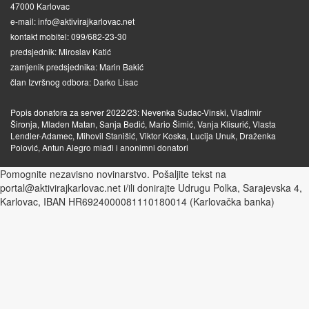
47000 Karlovac
e-mail: info@aktivirajkarlovac.net
kontakt mobitel: 099/682-23-30
predsjednik: Miroslav Katić
zamjenik predsjednika: Marin Bakić
član Izvršnog odbora: Darko Lisac
Popis donatora za server 2022/23: Nevenka Sudac-Vinski, Vladimir
Šironja, Mladen Matan, Sanja Bedić, Mario Šimić, Vanja Klisurić, Vlasta
Lendler-Adamec, Mihovil Stanišić, Viktor Koska, Lucija Unuk, Draženka
Polović, Antun Alegro mlađi i anonimni donatori
Pomognite nezavisno novinarstvo. Pošaljite tekst na
portal@aktivirajkarlovac.net i/ili donirajte Udrugu Polka, Sarajevska 4,
Karlovac, IBAN HR6924000081110180014 (Karlovačka banka)