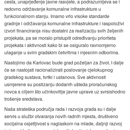
cesta, unaprjeđenje javne rasvjete, a podrazumijeva se i
redovno održavanje komunalne infrastrukture u
funkcionalnom stanju. Imamo vrlo visoke standarde
gradnje i održavanja komunalne infrastrukture i raspoloživi
izvori financiranja nisu dostatni za realizaciju svih željenih
projekata, pa se moralo pristupiti određivanju prioriteta
projekata i aktivnosti kako bi se osiguralo ravnomjerno
ulaganje u svim gradskim četvrtima i mjesnim odborima.
Nastojimo da Karlovac bude grad poželjan za život. I dalje
će se nastojati racionalizirati poslovanje cjelokupnog
gradskog sustava, tvrtki i ustanova. Sve aktivnosti
usmjerene su postizanju dodanih ušteda proračunskog
novca s ciljem što učinkovitije javne uprave uz svrsishodno
trošenje sredstava.
Naša strateška područja rada i razvoja grada su i dalje
servis u službi otvaranja novih radnih mjesta, društveno
socijalna osjetljivost s naglaskom na mlade, daljnji razvoj