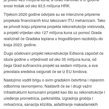
snosi trošak od oko 93,5 milijuna HRK.
Tijekom 2020 godine odvijale su se intenzivne pripreme
projekata financiranih kroz takozvani ITU mehanizam. Tako
se privodi kraju priprema projekta rekonstrukcije vrelovoda,
a projekt vrijedan oko 127 milijuna kuna uz pomoć Grada
realizirati će Gradska toplana u trogodišnjem razdoblju do
kraja 2023. godine.
Dugo očekivani projekt rekonstrukcije Edisona započet će
iduće godine u vrijednosti od oko 35 milijuna kuna, od
čega Grad sufinancira projekt sa sedam milijuna, a sva
preostala sredstva osigurati će se iz EU fondova.
Nastojimo voditi brigu o svim gradskim četvrtima i mjesnim
odborima ravnomjerno. Nastaviti će se i drugi važni
infrastrukturni komunalni projekti kao što su rekonstrukcije i
uređenje prometnica, parkirališta, izgradnja groblja i
mrtvačnica, sanacija klizišta, asfaltiranje makadamskih