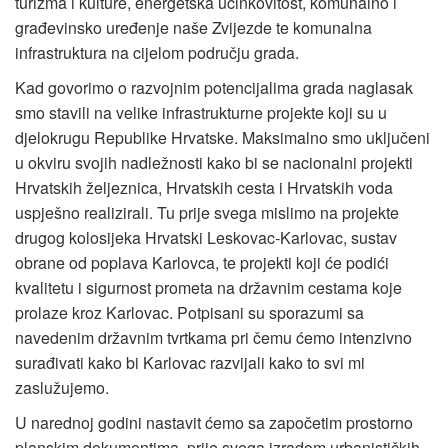
turizma i kulture, energetska učinkovitost, komunalno i
građevinsko uređenje naše Zvijezde te komunalna
infrastruktura na cijelom području grada.
Kad govorimo o razvojnim potencijalima grada naglasak
smo stavili na velike infrastrukturne projekte koji su u
djelokrugu Republike Hrvatske. Maksimalno smo uključeni
u okviru svojih nadležnosti kako bi se nacionalni projekti
Hrvatskih željeznica, Hrvatskih cesta i Hrvatskih voda
uspješno realizirali. Tu prije svega mislimo na projekte
drugog kolosijeka Hrvatski Leskovac-Karlovac, sustav
obrane od poplava Karlovca, te projekti koji će podići
kvalitetu i sigurnost prometa na državnim cestama koje
prolaze kroz Karlovac. Potpisani su sporazumi sa
navedenim državnim tvrtkama pri čemu ćemo intenzivno
surađivati kako bi Karlovac razvijali kako to svi mi
zaslužujemo.
U narednoj godini nastavit ćemo sa započetim prostorno
planskim dokumentima, prije svega izradom urbanističkih