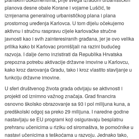
planova desne obale Korane i vojarne Luščić, te
izmjenama generalnog urbanističkog plana i plana
prostornog uređenja Karlovca. U tom dijelu očekujemo
aktivnu i stručnu raspravu cijele karlovačke stručne
javnosti kao i svih zainteresiranih građana, jer je ovo velika
prilika kako bi Karlovac promišljali na razini budućeg
razvoja. I dalje ćemo inzistirati da Republika Hrvatska
prepozna potrebu aktivacije državne imovine u Karlovcu,
kako kroz darovanja Gradu, tako i kroz vlastito stavljanje u
funkciju državne imovine.
U sferi društvenog života grada odvijaju se aktivnosti i
projekti od iznimno važnog značaja. Grad financira
osnovno školsko obrazovanje sa 93 i pol milijuna kuna, a
predškolski odgoj sa preko 29 milijuna. I naredne godine
nastavljaju se EU programi koji osiguravaju besplatnu
prehranu učenicima u riziku od siromaštva, te pomoćnike u
nastavi učenicima s teškoćama u razvoju. Jednako tako,