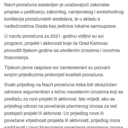
Nacrt proračuna sastavljen je uvažavajući zakonske
propise u poštivanju zakonitog, namjenskog i svrsishodnog
korištenja proračunskih sredstava, te u skladu s
nadležnostima Grada kao jedinice lokalne samouprave.
U nacrtu proračuna za 2021. godinu vidljivi su svi
programi, projekti i aktivnosti koje će Grad Karlovac
provoditi tijekom godine sa utvrđenim iznosima i izvorima
financiranja.
Tijekom javne rasprave svi zainteresirani su pozvani
svojim prijedlozima pridonijeti kvaliteti proračuna.
Svaki prijedlog na Nacrt proračuna treba biti obrazložen
odnosno argumentiran s točno navedenim iznosima koji se
predlažu za novi projekt ili aktivnost. Isto vrijedi, ako se
prijedlog odnosi na povećanje planiranog iznosa za već
postojeći projekt ili aktivnost. Uz prijedlog nove ili
povećane vrijednosti projekta ili aktivnosti, prijedlog mora
sadržavati i izvor financiranja povećanja planiranog iznosa