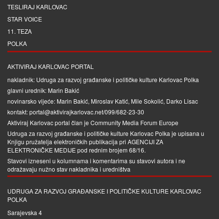
TESLIRAJ KARLOVAC
STAR VOICE
11. TEZA
POLKA
AKTIVIRAJ KARLOVAC PORTAL
nakladnik: Udruga za razvoj građanske i političke kulture Karlovac Polka
glavni urednik: Marin Bakić
novinarsko vijeće: Marin Bakić, Miroslav Katić, Mile Sokolić, Darko Lisac
kontakt: portal@aktivirajkarlovac.net/099/682-23-30
Aktiviraj Karlovac portal član je
Community Media Forum Europe
Udruga za razvoj građanske i političke kulture Karlovac Polka je upisana u
Knjigu pružatelja elektroničkih publikacija pri
AGENCIJI ZA
ELEKTRONIČKE MEDIJE
pod rednim brojem 68/16.
Stavovi izneseni u kolumnama i komentarima su stavovi autora i ne
odražavaju nužno stav nakladnika i uredništva
UDRUGA ZA RAZVOJ GRAĐANSKE I POLITIČKE KULTURE KARLOVAC
POLKA
Sarajevska 4