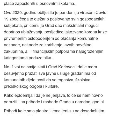
plaće zaposlenih u osnovnim školama.
Ovu 2020. godinu obilježila je pandemija virusom Covid-
19 zbog čega je otežano poslovanje svih gospodarskih
subjekata, pri čemu je Grad dao maksimalni mogući
doprinos ublažavanju posljedice takozvane korona krize
privremenim oslobođenjem od plaćanja komunalne
naknade, naknade za korištenje javnih površina i
zakupnina, ali i financijskim potporama najugroženijim
kategorijama poduzetnika.
No, život ne smije stati i Grad Karlovac i dalje mora
bezuvjetno pružati sve javne usluge građanima od
komunalnih djelatnosti do vatrogastva, školstva,
predškolskog odgoja i kulture.
Kako epidemija i dalje ne jenjava, to će se neminovno
odraziti i na prihode i rashode Grada u narednoj godini.
Prihodi koje smo planirali temeljeni su na dosadašnjim