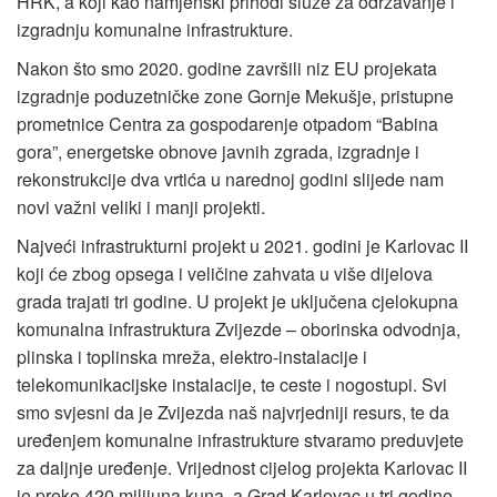
HRK, a koji kao namjenski prihodi služe za održavanje i
izgradnju komunalne infrastrukture.
Nakon što smo 2020. godine završili niz EU projekata
izgradnje poduzetničke zone Gornje Mekušje, pristupne
prometnice Centra za gospodarenje otpadom “Babina
gora”, energetske obnove javnih zgrada, izgradnje i
rekonstrukcije dva vrtića u narednoj godini slijede nam
novi važni veliki i manji projekti.
Najveći infrastrukturni projekt u 2021. godini je Karlovac II
koji će zbog opsega i veličine zahvata u više dijelova
grada trajati tri godine. U projekt je uključena cjelokupna
komunalna infrastruktura Zvijezde – oborinska odvodnja,
plinska i toplinska mreža, elektro-instalacije i
telekomunikacijske instalacije, te ceste i nogostupi. Svi
smo svjesni da je Zvijezda naš najvrjedniji resurs, te da
uređenjem komunalne infrastrukture stvaramo preduvjete
za daljnje uređenje. Vrijednost cijelog projekta Karlovac II
je preko 420 milijuna kuna, a Grad Karlovac u tri godine