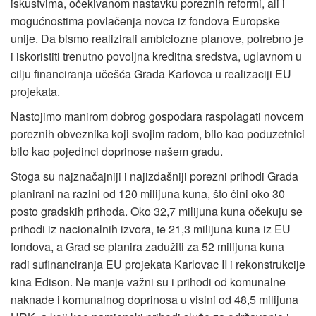
iskustvima, očekivanom nastavku poreznih reformi, ali i
mogućnostima povlačenja novca iz fondova Europske
unije. Da bismo realizirali ambiciozne planove, potrebno je
i iskoristiti trenutno povoljna kreditna sredstva, uglavnom u
cilju financiranja učešća Grada Karlovca u realizaciji EU
projekata.
Nastojimo manirom dobrog gospodara raspolagati novcem
poreznih obveznika koji svojim radom, bilo kao poduzetnici
bilo kao pojedinci doprinose našem gradu.
Stoga su najznačajniji i najizdašniji porezni prihodi Grada
planirani na razini od 120 milijuna kuna, što čini oko 30
posto gradskih prihoda. Oko 32,7 milijuna kuna očekuju se
prihodi iz nacionalnih izvora, te 21,3 milijuna kuna iz EU
fondova, a Grad se planira zadužiti za 52 milijuna kuna
radi sufinanciranja EU projekata Karlovac II i rekonstrukcije
kina Edison. Ne manje važni su i prihodi od komunalne
naknade i komunalnog doprinosa u visini od 48,5 milijuna