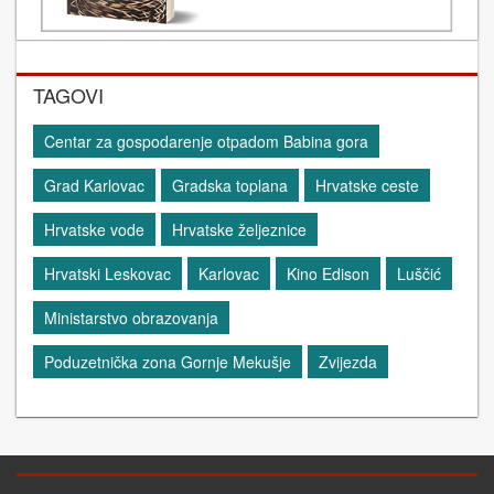
TAGOVI
Centar za gospodarenje otpadom Babina gora
Grad Karlovac
Gradska toplana
Hrvatske ceste
Hrvatske vode
Hrvatske željeznice
Hrvatski Leskovac
Karlovac
Kino Edison
Luščić
Ministarstvo obrazovanja
Poduzetnička zona Gornje Mekušje
Zvijezda