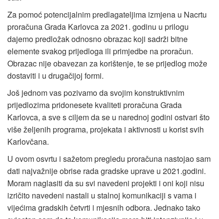
Za pomoć potencijalnim predlagateljima izmjena u Nacrtu
proračuna Grada Karlovca za 2021. godinu u prilogu
dajemo predložak odnosno obrazac koji sadrži bitne
elemente svakog prijedloga ili primjedbe na proračun.
Obrazac nije obavezan za korištenje, te se prijedlog može
dostaviti i u drugačijoj formi.
Još jednom vas pozivamo da svojim konstruktivnim
prijedlozima pridonesete kvaliteti proračuna Grada
Karlovca, a sve s ciljem da se u narednoj godini ostvari što
više željenih programa, projekata i aktivnosti u korist svih
Karlovčana.
U ovom osvrtu i sažetom pregledu proračuna nastojao sam
dati najvažnije obrise rada gradske uprave u 2021.godini.
Moram naglasiti da su svi navedeni projekti i oni koji nisu
izričito navedeni nastali u stalnoj komunikaciji s vama i
vijećima gradskih četvrti i mjesnih odbora. Jednako tako