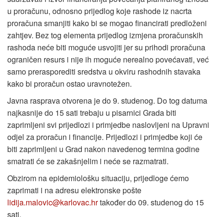
u proračunu, odnosno prijedlog koje rashode iz nacrta
proračuna smanjiti kako bi se mogao financirati predloženi
zahtjev. Bez tog elementa prijedlog izmjena proračunskih
rashoda neće biti moguće usvojiti jer su prihodi proračuna
ograničen resurs i nije ih moguće nerealno povećavati, već
samo prerasporediti sredstva u okviru rashodnih stavaka
kako bi proračun ostao uravnotežen.
Javna rasprava otvorena je do 9. studenog. Do tog datuma
najkasnije do 15 sati trebaju u pisarnici Grada biti
zaprimljeni svi prijedlozi i primjedbe naslovljeni na Upravni
odjel za proračun i financije. Prijedlozi i primjedbe koji će
biti zaprimljeni u Grad nakon navedenog termina godine
smatrati će se zakašnjelim i neće se razmatrati.
Obzirom na epidemiološku situaciju, prijedloge ćemo
zaprimati i na adresu elektronske pošte
lidija.malovic@karlovac.hr
također do 09. studenog do 15
sati.