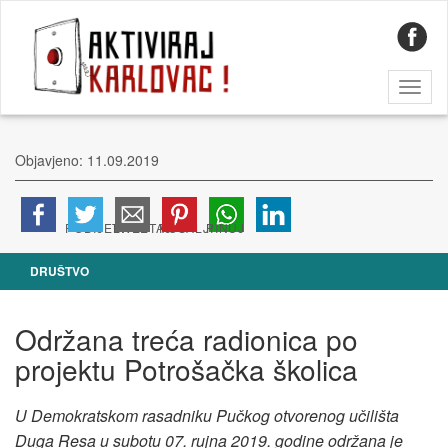
Toggl
naviga
Objavjeno: 11.09.2019
DRUŠTVO
Održana treća radionica po
projektu Potrošačka školica
U Demokratskom rasadniku Pučkog otvorenog učilišta
Duga Resa u subotu 07. rujna 2019. godine održana je