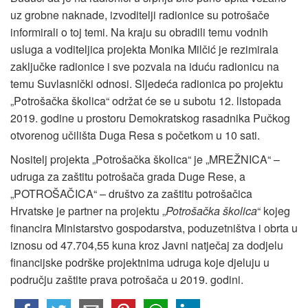
uz grobne naknade, izvoditelji radionice su potrošače
informirali o toj temi. Na kraju su obradili temu vodnih
usluga a voditeljica projekta Monika Milčić je rezimirala
zaključke radionice i sve pozvala na iduću radionicu na
temu Suvlasnički odnosi. Sljedeća radionica po projektu
„Potrošačka školica“ održat će se u subotu 12. listopada
2019. godine u prostoru Demokratskog rasadnika Pučkog
otvorenog učilišta Duga Resa s početkom u 10 sati.
Nositelj projekta „Potrošačka školica“ je „MREŽNICA“ –
udruga za zaštitu potrošača grada Duge Rese, a
„POTROŠAČICA“ – društvo za zaštitu potrošačica
Hrvatske je partner na projektu „
Potrošačka školica
“ kojeg
financira Ministarstvo gospodarstva, poduzetništva i obrta u
iznosu od 47.704,55 kuna kroz Javni natječaj za dodjelu
financijske podrške projektnima udruga koje djeluju u
području zaštite prava potrošača u 2019. godini.