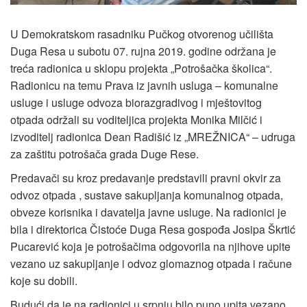
U Demokratskom rasadniku Pučkog otvorenog učilišta
Duga Resa u subotu 07. rujna 2019. godine održana je
treća radionica u sklopu projekta „Potrošačka školica“.
Radionicu na temu Prava iz javnih usluga – komunalne
usluge i usluge odvoza biorazgradivog i mještovitog
otpada održali su voditeljica projekta Monika Milčić i
izvoditelj radionica Dean Radišić iz „MREŽNICA“ – udruga
za zaštitu potrošača grada Duge Rese.
Predavači su kroz predavanje predstavili pravni okvir za
odvoz otpada , sustave sakupljanja komunalnog otpada,
obveze korisnika i davatelja javne usluge. Na radionici je
bila i direktorica Čistoće Duga Resa gospođa Josipa Škrtić
Pucarević koja je potrošačima odgovorila na njihove upite
vezano uz sakupljanje i odvoz glomaznog otpada i račune
koje su dobili.
Budući da je na radionici u srpnju bilo puno upita vezano