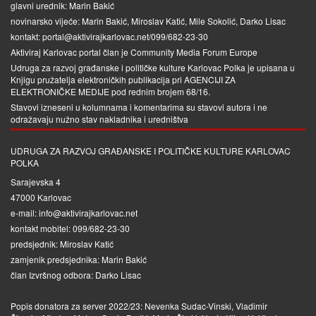
glavni urednik: Marin Bakić
novinarsko vijeće: Marin Bakić, Miroslav Katić, Mile Sokolić, Darko Lisac
kontakt: portal@aktivirajkarlovac.net/099/682-23-30
Aktiviraj Karlovac portal član je
Community Media Forum Europe
Udruga za razvoj građanske i političke kulture Karlovac Polka je upisana u
Knjigu pružatelja elektroničkih publikacija pri
AGENCIJI ZA
ELEKTRONIČKE MEDIJE
pod rednim brojem 68/16.
Stavovi izneseni u kolumnama i komentarima su stavovi autora i ne
odražavaju nužno stav nakladnika i uredništva
UDRUGA ZA RAZVOJ GRAĐANSKE I POLITIČKE KULTURE KARLOVAC
POLKA
Sarajevska 4
47000 Karlovac
e-mail: info@aktivirajkarlovac.net
kontakt mobitel: 099/682-23-30
predsjednik: Miroslav Katić
zamjenik predsjednika: Marin Bakić
član Izvršnog odbora: Darko Lisac
Popis donatora za server 2022/23: Nevenka Sudac-Vinski, Vladimir