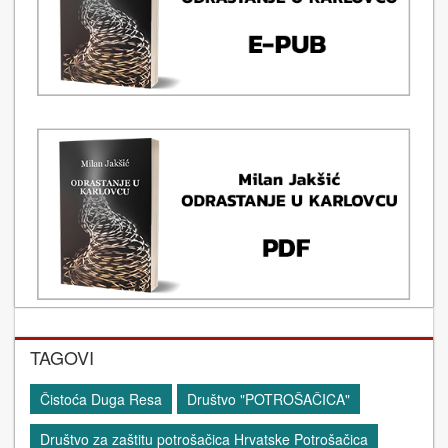
TAGOVI
Čistoća Duga Resa
Društvo "POTROŠAČICA"
Društvo za zaštitu potrošačica Hrvatske Potrošačica