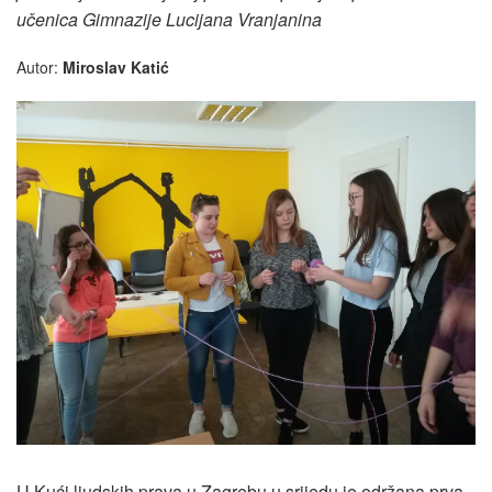
učenica Gimnazije Lucijana Vranjanina
Autor:
Miroslav Katić
U Kući ljudskih prava u Zagrebu u srijedu je održana prva