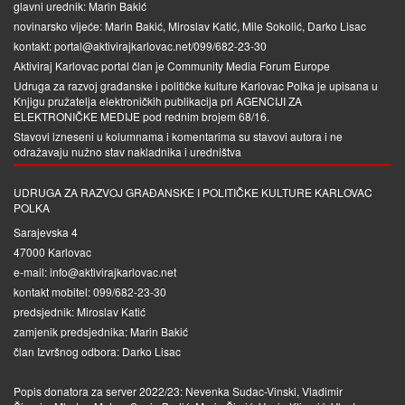
glavni urednik: Marin Bakić
novinarsko vijeće: Marin Bakić, Miroslav Katić, Mile Sokolić, Darko Lisac
kontakt: portal@aktivirajkarlovac.net/099/682-23-30
Aktiviraj Karlovac portal član je
Community Media Forum Europe
Udruga za razvoj građanske i političke kulture Karlovac Polka je upisana u
Knjigu pružatelja elektroničkih publikacija pri
AGENCIJI ZA
ELEKTRONIČKE MEDIJE
pod rednim brojem 68/16.
Stavovi izneseni u kolumnama i komentarima su stavovi autora i ne
odražavaju nužno stav nakladnika i uredništva
UDRUGA ZA RAZVOJ GRAĐANSKE I POLITIČKE KULTURE KARLOVAC
POLKA
Sarajevska 4
47000 Karlovac
e-mail: info@aktivirajkarlovac.net
kontakt mobitel: 099/682-23-30
predsjednik: Miroslav Katić
zamjenik predsjednika: Marin Bakić
član Izvršnog odbora: Darko Lisac
Popis donatora za server 2022/23: Nevenka Sudac-Vinski, Vladimir