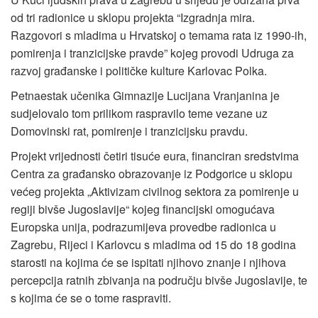
od tri radionice u sklopu projekta “Izgradnja mira.
Razgovori s mladima u Hrvatskoj o temama rata iz 1990-ih,
pomirenja i tranzicijske pravde” kojeg provodi Udruga za
razvoj građanske i političke kulture Karlovac Polka.
Petnaestak učenika Gimnazije Lucijana Vranjanina je
sudjelovalo tom prilikom raspravilo teme vezane uz
Domovinski rat, pomirenje i tranzicijsku pravdu.
Projekt vrijednosti četiri tisuće eura, financiran sredstvima
Centra za građansko obrazovanje iz Podgorice u sklopu
većeg projekta „Aktivizam civilnog sektora za pomirenje u
regiji bivše Jugoslavije“ kojeg financijski omogućava
Europska unija, podrazumijeva provedbe radionica u
Zagrebu, Rijeci i Karlovcu s mladima od 15 do 18 godina
starosti na kojima će se ispitati njihovo znanje i njihova
percepcija ratnih zbivanja na području bivše Jugoslavije, te
s kojima će se o tome raspraviti.