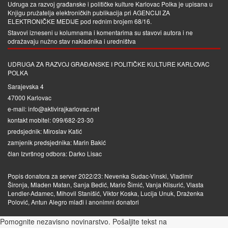
Udruga za razvoj građanske i političke kulture Karlovac Polka je upisana u
Knjigu pružatelja elektroničkih publikacija pri
AGENCIJI ZA
ELEKTRONIČKE MEDIJE
pod rednim brojem 68/16.
Stavovi izneseni u kolumnama i komentarima su stavovi autora i ne
odražavaju nužno stav nakladnika i uredništva
UDRUGA ZA RAZVOJ GRAĐANSKE I POLITIČKE KULTURE KARLOVAC
POLKA
Sarajevska 4
47000 Karlovac
e-mail: info@aktivirajkarlovac.net
kontakt mobitel: 099/682-23-30
predsjednik: Miroslav Katić
zamjenik predsjednika: Marin Bakić
član Izvršnog odbora: Darko Lisac
Popis donatora za server 2022/23: Nevenka Sudac-Vinski, Vladimir
Šironja, Mladen Matan, Sanja Bedić, Mario Šimić, Vanja Klisurić, Vlasta
Lendler-Adamec, Mihovil Stanišić, Viktor Koska, Lucija Unuk, Draženka
Polović, Antun Alegro mlađi i anonimni donatori
Pomognite nezavisno novinarstvo. Pošaljite tekst na