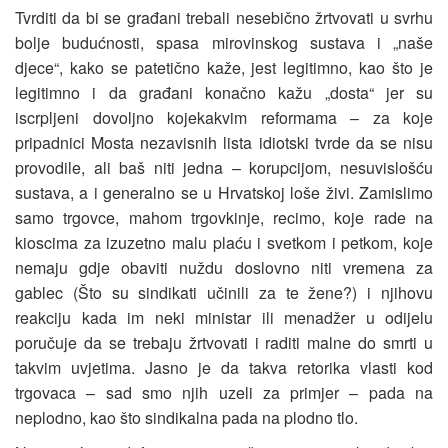
Tvrditi da bi se građani trebali nesebično žrtvovati u svrhu
bolje budućnosti, spasa mirovinskog sustava i „naše
djece“, kako se patetično kaže, jest legitimno, kao što je
legitimno i da građani konačno kažu „dosta“ jer su
iscrpljeni dovoljno kojekakvim reformama – za koje
pripadnici Mosta nezavisnih lista idiotski tvrde da se nisu
provodile, ali baš niti jedna – korupcijom, nesuvislošću
sustava, a i generalno se u Hrvatskoj loše živi. Zamislimo
samo trgovce, mahom trgovkinje, recimo, koje rade na
kioscima za izuzetno malu plaću i svetkom i petkom, koje
nemaju gdje obaviti nuždu doslovno niti vremena za
gablec (Što su sindikati učinili za te žene?) i njihovu
reakciju kada im neki ministar ili menadžer u odijelu
poručuje da se trebaju žrtvovati i raditi malne do smrti u
takvim uvjetima. Jasno je da takva retorika vlasti kod
trgovaca – sad smo njih uzeli za primjer – pada na
neplodno, kao što sindikalna pada na plodno tlo.