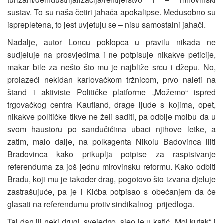
sustav. To su naša četiri jahača apokalipse. Međusobno su
isprepletena, to jest uvjetuju se – nisu samostalni jahači.
Nadalje, autor Loncu poklopca u pravilu nikada ne
sudjeluje na prosvjedima i ne potpisuje nikakve peticije,
makar bile za nešto što mu je najbliže srcu i džepu. No,
prolazeći nekidan karlovačkom tržnicom, prvo naleti na
štand i aktiviste Političke platforme „Možemo“ ispred
trgovačkog centra Kaufland, drage ljude s kojima, opet,
nikakve političke tikve ne želi saditi, pa odbije molbu da u
svom haustoru po sandučićima ubaci njihove letke, a
zatim, malo dalje, na polkagenta Nikolu Badovinca iliti
Bradovinca kako prikuplja potpise za raspisivanje
referenduma za još jednu mirovinsku reformu. Kako odbiti
Bradu, koji mu je također drag, pogotovo što izvana djeluje
zastrašujuće, pa je i Kićba potpisao s obećanjem da će
glasati na referendumu protiv sindikalnog prijedloga.
Taj dan ili neki drugi, svejedno, sjeo je u kafić „Moj kutak“ i