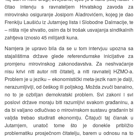
čitao intervju s ravnateljem Hrvatskog zavoda za
mirovinsko osiguranje Josipom Aladrovićem, kojeg je dao
Frenkiju Laušiću iz Jutarnjeg lista i Slobodne Dalmacije, te
– ništa nije shvatio, osim da bi trošak usvajanja sindikalnih
zahtjeva iznosio 45 milijardi kuna.
Namjera je upravo bila da se u tom intervjuu upozna sa
stajalištima države glede referendumske inicijative za
promjenu mirovinskog zakonodavstva. Za neshvaćanje
nisu krivi niti autor niti čitatelj, a niti ravnatelj HZMO-a.
Problem je u jeziku – ekonomistički meta-jezik nam je dalji,
nerazumljiviji, od češkog ili poljskog. Možda zvuči banalno,
no to je ozbiljan demokratski problem. Svi zakoni i svi
poslovi države moraju biti razumljivi svakom građaninu, a
da bi valjano odlučivao o mirovinskom sustavu građanin bi
valjda trebao studirati ekonomiju. Čitajući taj članak u
Jutarnjem, unatoč tome što je donekle približio
problematiku prosječnom čitatelju, barem u odnosu na to