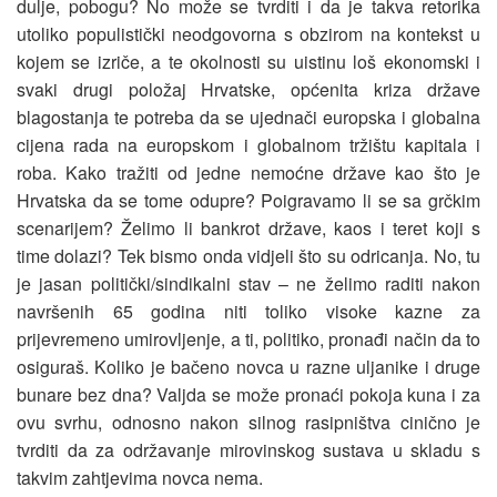
dulje, pobogu? No može se tvrditi i da je takva retorika
utoliko populistički neodgovorna s obzirom na kontekst u
kojem se izriče, a te okolnosti su uistinu loš ekonomski i
svaki drugi položaj Hrvatske, općenita kriza države
blagostanja te potreba da se ujednači europska i globalna
cijena rada na europskom i globalnom tržištu kapitala i
roba. Kako tražiti od jedne nemoćne države kao što je
Hrvatska da se tome odupre? Poigravamo li se sa grčkim
scenarijem? Želimo li bankrot države, kaos i teret koji s
time dolazi? Tek bismo onda vidjeli što su odricanja. No, tu
je jasan politički/sindikalni stav – ne želimo raditi nakon
navršenih 65 godina niti toliko visoke kazne za
prijevremeno umirovljenje, a ti, politiko, pronađi način da to
osiguraš. Koliko je bačeno novca u razne uljanike i druge
bunare bez dna? Valjda se može pronaći pokoja kuna i za
ovu svrhu, odnosno nakon silnog rasipništva cinično je
tvrditi da za održavanje mirovinskog sustava u skladu s
takvim zahtjevima novca nema.