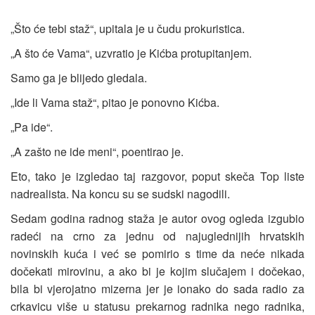
„Što će tebi staž“, upitala je u čudu prokuristica.
„A što će Vama“, uzvratio je Kićba protupitanjem.
Samo ga je blijedo gledala.
„Ide li Vama staž“, pitao je ponovno Kićba.
„Pa ide“.
„A zašto ne ide meni“, poentirao je.
Eto, tako je izgledao taj razgovor, poput skeča Top liste
nadrealista. Na koncu su se sudski nagodili.
Sedam godina radnog staža je autor ovog ogleda izgubio
radeći na crno za jednu od najuglednijih hrvatskih
novinskih kuća i već se pomirio s time da neće nikada
dočekati mirovinu, a ako bi je kojim slučajem i dočekao,
bila bi vjerojatno mizerna jer je ionako do sada radio za
crkavicu više u statusu prekarnog radnika nego radnika,