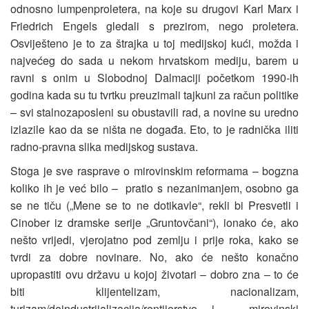
odnosno lumpenproletera, na koje su drugovi Karl Marx i
Friedrich Engels gledali s prezirom, nego proletera.
Osviješteno je to za štrajka u toj medijskoj kući, možda i
najvećeg do sada u nekom hrvatskom mediju, barem u
ravni s onim u Slobodnoj Dalmaciji početkom 1990-ih
godina kada su tu tvrtku preuzimali tajkuni za račun politike
– svi stalnozaposleni su obustavili rad, a novine su uredno
izlazile kao da se ništa ne događa. Eto, to je radnička iliti
radno-pravna slika medijskog sustava.
Stoga je sve rasprave o mirovinskim reformama – bogzna
koliko ih je već bilo – pratio s nezanimanjem, osobno ga
se ne tiču („Mene se to ne dotikavle“, rekli bi Presvetli i
Cinober iz dramske serije „Gruntovčani“), ionako će, ako
nešto vrijedi, vjerojatno pod zemlju i prije roka, kako se
tvrdi za dobre novinare. No, ako će nešto konačno
upropastiti ovu državu u kojoj životari – dobro zna – to će
biti klijentelizam, nacionalizam,
turizam/deindustrijalizacija/rentijerstvo i – mirovinski