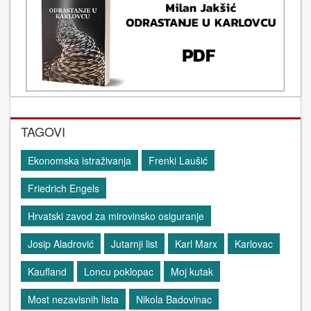
TAGOVI
Ekonomska istraživanja
Frenki Laušić
Friedrich Engels
Hrvatski zavod za mirovinsko osiguranje
Josip Aladrović
Jutarnji list
Karl Marx
Karlovac
Kaufland
Loncu poklopac
Moj kutak
Most nezavisnih lista
Nikola Badovinac