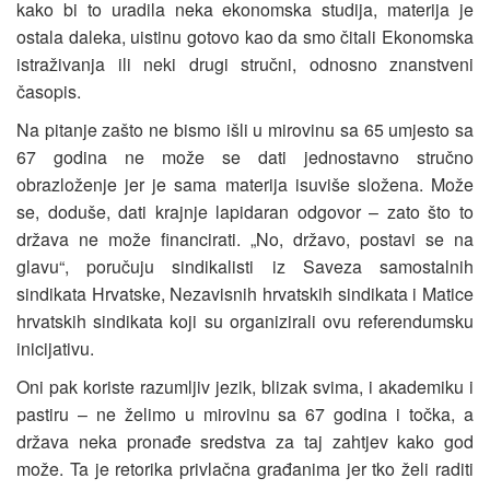
kako bi to uradila neka ekonomska studija, materija je
ostala daleka, uistinu gotovo kao da smo čitali Ekonomska
istraživanja ili neki drugi stručni, odnosno znanstveni
časopis.
Na pitanje zašto ne bismo išli u mirovinu sa 65 umjesto sa
67 godina ne može se dati jednostavno stručno
obrazloženje jer je sama materija isuviše složena. Može
se, doduše, dati krajnje lapidaran odgovor – zato što to
država ne može financirati. „No, državo, postavi se na
glavu“, poručuju sindikalisti iz Saveza samostalnih
sindikata Hrvatske, Nezavisnih hrvatskih sindikata i Matice
hrvatskih sindikata koji su organizirali ovu referendumsku
inicijativu.
Oni pak koriste razumljiv jezik, blizak svima, i akademiku i
pastiru – ne želimo u mirovinu sa 67 godina i točka, a
država neka pronađe sredstva za taj zahtjev kako god
može. Ta je retorika privlačna građanima jer tko želi raditi