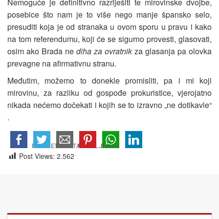
Nemoguće je definitivno razriješiti te mirovinske dvojbe,
posebice što nam je to više nego manje špansko selo,
presuditi koja je od stranaka u ovom sporu u pravu i kako
na tom referendumu, koji će se sigurno provesti, glasovati,
osim ako Brada ne
diha za ovratnik
za glasanja pa olovka
prevagne na afirmativnu stranu.
Međutim, možemo to donekle promisliti, pa i mi koji
mirovinu, za razliku od gospođe prokuristice, vjerojatno
nikada nećemo dočekati i kojih se to izravno „ne dotikavle“
.
Post Views:
2.562