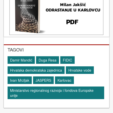
TAGOVI
Damir Mandić
Duga Resa
FIDIC
Hrvatska demokratska zajednica
Hrvatske vode
Ivan Mrzljak
JASPERS
Karlovac
Ministarstvo regionalnog razvoja i fondova Europske
unije