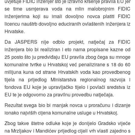
uvjetuje FIDIC inženjer što je izravno kršenje pravila EU jer
se time usmjerava voda na mlin malobrojnim FIDIC
inženjerima koji su imali dovoljno novca platiti FIDIC
licencu nauštrb dovoljno educiranih ovlaštenih inženjera iz
Hrvatske.
Da JASPERS nije odbio projekt, natječaj za FIDIC
inženjera bio bi realiziran i eto nama propisane kazne od
25 posto što ju predviđaju EU pravila zbog čega su mnoge
komunalne tvrtke u Hrvatskoj već penalizirane s 18 do 60
milijuna kuna od strane Hrvatskih voda kao provedbenog
tijela na prijedlog Ministarstva regionalnog razvoja i
fondova EU koje je upravljačko tijelo i povlači sredstva iz
EU te je odgovorno za pravilnu provedbu natječaja.
Rezultat svega bio bi manjak novca u proračunu i dizanje
ionako najviših cijena komunalne usluge u Hrvatskoj.
Zbog takve štetne odluke koje je donijelo Gradsko vijeće
na Mrzljakov i Mandićev prijedlog cijeli vrh vlasti zajedno s