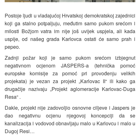
Postoje ljudi u vladajućoj Hrvatskoj demokratskoj zajednici
koji ga stalno potpaljuju, međutim samo pukom srećom i
milosti Božjom vatra im nije još uvijek uspjela, ali kada
uspije, od našeg grada Karlovca ostati će samo prah i
pepeo.
Zadnji požar koji je samo pukom srećom izbjegnut
negativnom ocjenom JASPERS-a (tehnička pomoć
europske komisije za pomoć pri provođenju velikih
projekata) je vezan za projekt „Karlovac II“ ili kako ga
drugačije nazivaju „Projekt aglomeracije Karlovac-Duga
Resa“ .
Dakle, projekt nije zadovoljio osnovne ciljeve i Jaspers je
dao negativnu ocjenu njegovoj koncepciji da se
kanalizacija i vodovod obnavljaju malo u Karlovcu i malo u
Dugoj Resi…