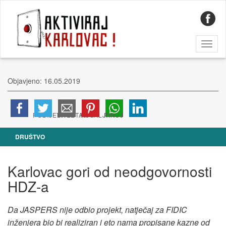
Toggl
naviga
Objavjeno: 16.05.2019
DRUŠTVO
Karlovac gori od neodgovornosti
HDZ-a
Da JASPERS nije odbio projekt, natječaj za FIDIC
inženjera bio bi realiziran i eto nama propisane kazne od