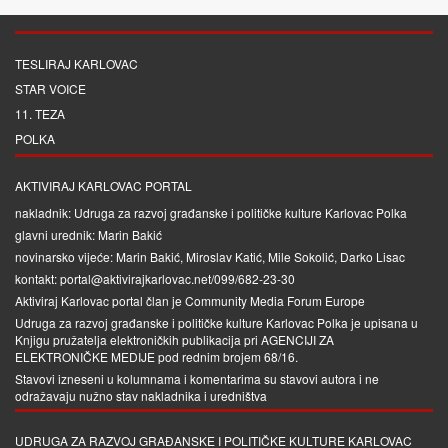
TESLIRAJ KARLOVAC
STAR VOICE
11. TEZA
POLKA
AKTIVIRAJ KARLOVAC PORTAL
nakladnik: Udruga za razvoj građanske i političke kulture Karlovac Polka
glavni urednik: Marin Bakić
novinarsko vijeće: Marin Bakić, Miroslav Katić, Mile Sokolić, Darko Lisac
kontakt: portal@aktivirajkarlovac.net/099/682-23-30
Aktiviraj Karlovac portal član je
Community Media Forum Europe
Udruga za razvoj građanske i političke kulture Karlovac Polka je upisana u
Knjigu pružatelja elektroničkih publikacija pri
AGENCIJI ZA
ELEKTRONIČKE MEDIJE
pod rednim brojem 68/16.
Stavovi izneseni u kolumnama i komentarima su stavovi autora i ne
odražavaju nužno stav nakladnika i uredništva
UDRUGA ZA RAZVOJ GRAĐANSKE I POLITIČKE KULTURE KARLOVAC