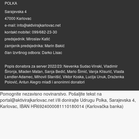
POLKA
Sarajevska 4
47000 Karlovac
e-mail: info@aktivirajkarlovac.net
kontakt mobitel: 099/682-23-30
predsjednik: Miroslav Katić
zamjenik predsjednika: Marin Bakić
član Izvršnog odbora: Darko Lisac
Popis donatora za server 2022/23: Nevenka Sudac-Vinski, Vladimir
Šironja, Mladen Matan, Sanja Bedić, Mario Šimić, Vanja Klisurić, Vlasta
Lendler-Adamec, Mihovil Stanišić, Viktor Koska, Lucija Unuk, Draženka
Polović, Antun Alegro mlađi i anonimni donatori
Pomognite nezavisno novinarstvo. Pošaljite tekst na
portal@aktivirajkarlovac.net i/ili donirajte Udrugu Polka, Sarajevska 4,
Karlovac, IBAN HR6924000081110180014 (Karlovačka banka)