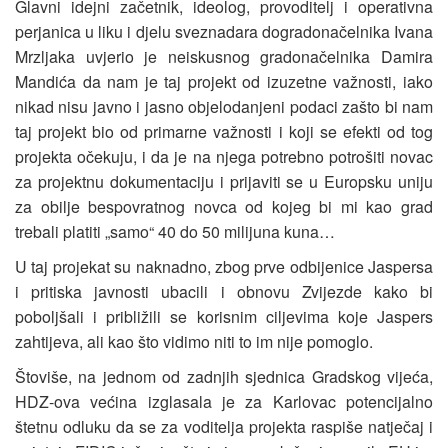
Glavni idejni začetnik, ideolog, provoditelj i operativna
perjanica u liku i djelu sveznadara dogradonačelnika Ivana
Mrzljaka uvjerio je neiskusnog gradonačelnika Damira
Mandića da nam je taj projekt od izuzetne važnosti, iako
nikad nisu javno i jasno objelodanjeni podaci zašto bi nam
taj projekt bio od primarne važnosti i koji se efekti od tog
projekta očekuju, i da je na njega potrebno potrošiti novac
za projektnu dokumentaciju i prijaviti se u Europsku uniju
za obilje bespovratnog novca od kojeg bi mi kao grad
trebali platiti „samo“ 40 do 50 milijuna kuna…
U taj projekat su naknadno, zbog prve odbijenice Jaspersa
i pritiska javnosti ubacili i obnovu Zvijezde kako bi
poboljšali i približili se korisnim ciljevima koje Jaspers
zahtijeva, ali kao što vidimo niti to im nije pomoglo.
Štoviše, na jednom od zadnjih sjednica Gradskog vijeća,
HDZ-ova većina izglasala je za Karlovac potencijalno
štetnu odluku da se za voditelja projekta raspiše natječaj i