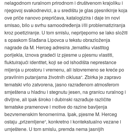
nelagodnom ruralnom prirodnom i društvenom krajoliku i
njegovoj svakodnevici, a u središtu je glas pjesnikinje koja
ove priče nanovo prepričava, katalogizira i daje im novi
smisao, bilo u svrhu samoodređenja i/ili problematiziranja
kroz poetiziranje. U tom smislu, neprijeporno se lako složiti
s opaskom Slađana Lipovca u tekstu obrazloženja
nagrade da M. Herceg adresira „tematiku vlastitog
porijekla, iznova gradeći iz pjesme u pjesmu vlastiti,
fluktuirajući identitet, koji se od ishodišta neprestance
mijenja u prostoru i vremenu, ali istovremeno se kreće po
pravilnim putanjama životnih ciklusa“. Zbirka je zapravo
tematski vrlo zatvorena, jasno razrađenom atmosferom
smještena u hladnu i stegnutu jesen, na granicu ruralnog i
divljine, ali ipak široko i dubinski razrađuje različite
tematske pramenove i motive do razine bavljenja
bezvremenskim fenomenima. Ipak, pjesme M. Herceg
ostaju „prizemljene“, konkretno i kontekstualno vezane i
umještene. U tom smislu, premda nema jasnijih