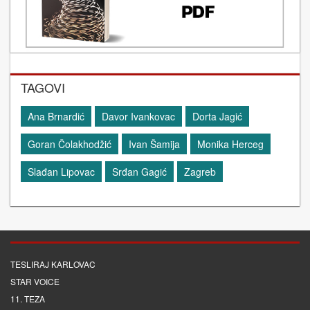
TAGOVI
Ana Brnardić
Davor Ivankovac
Dorta Jagić
Goran Čolakhodžić
Ivan Šamija
Monika Herceg
Slađan Lipovac
Srđan Gagić
Zagreb
TESLIRAJ KARLOVAC
STAR VOICE
11. TEZA