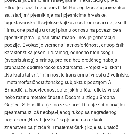
Bitno je opaziti da u poeziji M. Herceg izostaju poveznice
sa „starijim“ pjesnikinjama i pjesnicima hrvatske,
jugoslavenske ili svjetske književnosti, odnosno da, ako ih
i ima, one padaju u drugi plan u odnosu na poveznice s
pjesnikinjama i pjesnicima mlađe i novije generacije
poezije. Evokacije vremena i atmosferičnosti, entropičnih
karakteristika jeseni i ruralnog, odnosno htoničkog i
(sveprisutnog) smrtnog, premda bez erotičnog naboja
pronalaze dodirne točke sa zbirkama „Projekt Poljska“ i
„Na kraju taj vrt“, intimnost te transformativnost u životinjsko
i metamorfozičnost ženskog subjekta s poezijom A.
Brnardić, a ispovjednost obiteljskih priča, refleksivnost i
neke razine metaforičnosti s Decom u izlogu Srđana
Gagića. Slično titranje može se uočiti i u njezinim novijim
pjesmama iz još neobjavljenog rukopisa nagrađenog
nagradom „Na vrh jezika“, s pjesmama o životu
znanstvenica (fizičarki i matematičarki) koje su unatoč