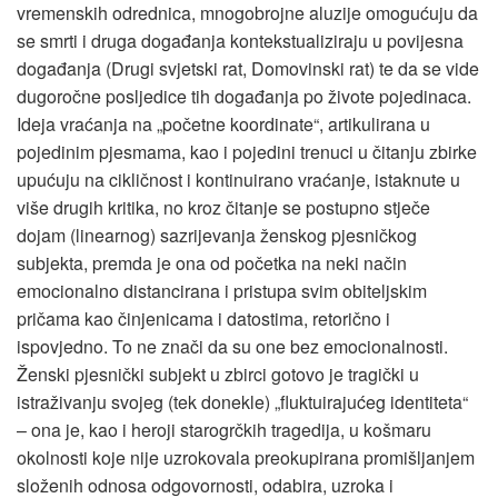
vremenskih odrednica, mnogobrojne aluzije omogućuju da
se smrti i druga događanja kontekstualiziraju u povijesna
događanja (Drugi svjetski rat, Domovinski rat) te da se vide
dugoročne posljedice tih događanja po živote pojedinaca.
Ideja vraćanja na „početne koordinate“, artikulirana u
pojedinim pjesmama, kao i pojedini trenuci u čitanju zbirke
upućuju na cikličnost i kontinuirano vraćanje, istaknute u
više drugih kritika, no kroz čitanje se postupno stječe
dojam (linearnog) sazrijevanja ženskog pjesničkog
subjekta, premda je ona od početka na neki način
emocionalno distancirana i pristupa svim obiteljskim
pričama kao činjenicama i datostima, retorično i
ispovjedno. To ne znači da su one bez emocionalnosti.
Ženski pjesnički subjekt u zbirci gotovo je tragički u
istraživanju svojeg (tek donekle) „fluktuirajućeg identiteta“
– ona je, kao i heroji starogrčkih tragedija, u košmaru
okolnosti koje nije uzrokovala preokupirana promišljanjem
složenih odnosa odgovornosti, odabira, uzroka i