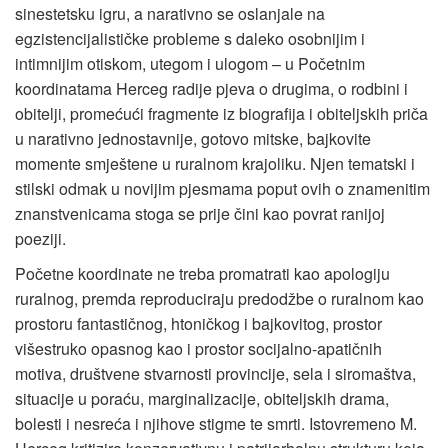
sinestetsku igru, a narativno se oslanjale na
egzistencijalističke probleme s daleko osobnijim i
intimnijim otiskom, utegom i ulogom – u Početnim
koordinatama Herceg radije pjeva o drugima, o rodbini i
obitelji, promećući fragmente iz biografija i obiteljskih priča
u narativno jednostavnije, gotovo mitske, bajkovite
momente smještene u ruralnom krajoliku. Njen tematski i
stilski odmak u novijim pjesmama poput ovih o znamenitim
znanstvenicama stoga se prije čini kao povrat ranijoj
poeziji.
Početne koordinate ne treba promatrati kao apologiju
ruralnog, premda reproduciraju predodžbe o ruralnom kao
prostoru fantastičnog, htoničkog i bajkovitog, prostor
višestruko opasnog kao i prostor socijalno-apatičnih
motiva, društvene stvarnosti provincije, sela i siromaštva,
situacije u poraću, marginalizacije, obiteljskih drama,
bolesti i nesreća i njihove stigme te smrti. Istovremeno M.