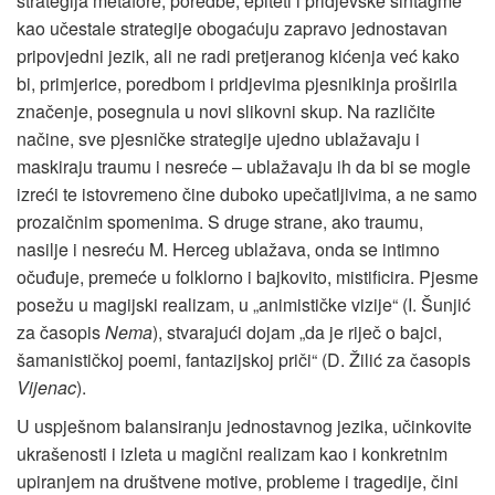
strategija metafore, poredbe, epiteti i pridjevske sintagme
kao učestale strategije obogaćuju zapravo jednostavan
pripovjedni jezik, ali ne radi pretjeranog kićenja već kako
bi, primjerice, poredbom i pridjevima pjesnikinja proširila
značenje, posegnula u novi slikovni skup. Na različite
načine, sve pjesničke strategije ujedno ublažavaju i
maskiraju traumu i nesreće – ublažavaju ih da bi se mogle
izreći te istovremeno čine duboko upečatljivima, a ne samo
prozaičnim spomenima. S druge strane, ako traumu,
nasilje i nesreću M. Herceg ublažava, onda se intimno
očuđuje, premeće u folklorno i bajkovito, mistificira. Pjesme
posežu u magijski realizam, u „animističke vizije“ (I. Šunjić
za časopis
Nema
), stvarajući dojam „da je riječ o bajci,
šamanističkoj poemi, fantazijskoj priči“ (D. Žilić za časopis
Vijenac
).
U uspješnom balansiranju jednostavnog jezika, učinkovite
ukrašenosti i izleta u magični realizam kao i konkretnim
upiranjem na društvene motive, probleme i tragedije, čini