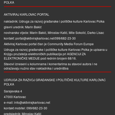
POLKA
AKTIVIRAJ KARLOVAC PORTAL
nakladnik: Udruga za razvoj građanske i političke kulture Karlovac Polka
glavni urednik: Marin Bakić
novinarsko vijeće: Marin Bakić, Miroslav Katić, Mile Sokolić, Darko Lisac
kontakt: portal@aktivirajkarlovac.net/099/682-23-30
Aktiviraj Karlovac portal član je
Community Media Forum Europe
Udruga za razvoj građanske i političke kulture Karlovac Polka je upisana u
Knjigu pružatelja elektroničkih publikacija pri
AGENCIJI ZA
ELEKTRONIČKE MEDIJE
pod rednim brojem 68/16.
Stavovi izneseni u kolumnama i komentarima su stavovi autora i ne
odražavaju nužno stav nakladnika i uredništva
UDRUGA ZA RAZVOJ GRAĐANSKE I POLITIČKE KULTURE KARLOVAC
POLKA
Sarajevska 4
47000 Karlovac
e-mail: info@aktivirajkarlovac.net
kontakt mobitel: 099/682-23-30
predsjednik: Miroslav Katić