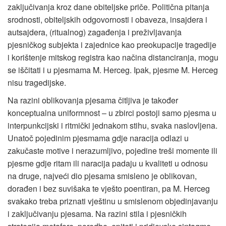
zaključivanja kroz dane obiteljske priče. Politična pitanja
srodnosti, obiteljskih odgovornosti i obaveza, insajdera i
autsajdera, (ritualnog) zagađenja i preživljavanja
pjesničkog subjekta i zajednice kao preokupacije tragedije
i korištenje mitskog registra kao načina distanciranja, mogu
se iščitati i u pjesmama M. Herceg. Ipak, pjesme M. Herceg
nisu tragedijske.
Na razini oblikovanja pjesama čitljiva je također
konceptualna uniformnost – u zbirci postoji samo pjesma u
interpunkcijski i ritmički jednakom stihu, svaka naslovljena.
Unatoč pojedinim pjesmama gdje naracija odlazi u
zakučaste motive i nerazumljivo, pojedine treši momente ili
pjesme gdje ritam ili naracija padaju u kvaliteti u odnosu
na druge, najveći dio pjesama smisleno je oblikovan,
dorađen i bez suvišaka te vješto poentiran, pa M. Herceg
svakako treba priznati vještinu u smislenom objedinjavanju
i zaključivanju pjesama. Na razini stila i pjesničkih