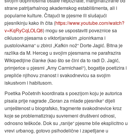
svojim doprinosima ostale nepoznate, marginalizirane od
strane patrijarhalnog akademskog establišmenta
,
ali i
popularne kulture. Čitajući te pjesme ili slušajući
pjesnikinju kako ih čita (
https://www.youtube.com/watch?
v=KqRyCqLOLQ8
) mogu se uspostaviti poveznice sa
ciklusom pjesama o viktorijanskim „pionirkama i
pustolovkama“ u zbirci „Kafkin nož“ Dorte Jagić. Bitna je
razlika da M. Herceg u svojim pjesmama ne parafrazira
Wikipedijine članke (kao što se čini da to radi D. Jagić,
primjerice u pjesmi „Amy Carmichael“), bogatije poetizira i
prepliće njihovu znanost i svakodnevicu sa svojim
iskustvom i habitusom.
Poetika Početnih koordinata s poezijom koju je autorica
pisala prije nagrade „Goran za mlade pjesnike“ dijeli
umještenost u biografsko, fragmente svakodnevice kroz
koje se problematiziraju suvremeni društveni odnosi,
odnosno teškoće. Dok su „ranije“ pjesme bile eksplicitno u
vrevi urbanog, gotovo psihodelične i zapetljane u