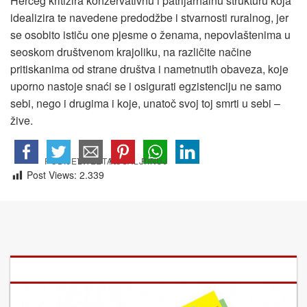
Herceg kritizira konzervativnu i patrijarhalnu strukturu koja
idealizira te navedene predodžbe i stvarnosti ruralnog, jer
se osobito ističu one pjesme o ženama, nepovlaštenima u
seoskom društvenom krajoliku, na različite načine
pritiskanima od strane društva i nametnutih obaveza, koje
uporno nastoje snaći se i osigurati egzistenciju ne samo
sebi, nego i drugima i koje, unatoč svoj toj smrti u sebi –
žive.
Post Views:
2.339