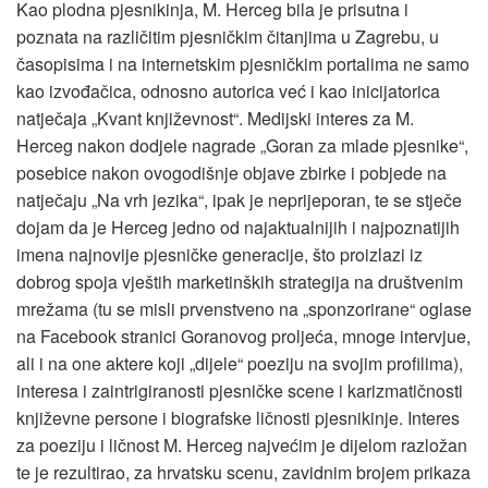
Kao plodna pjesnikinja, M. Herceg bila je prisutna i
poznata na različitim pjesničkim čitanjima u Zagrebu, u
časopisima i na internetskim pjesničkim portalima ne samo
kao izvođačica, odnosno autorica već i kao inicijatorica
natječaja „Kvant književnost“. Medijski interes za M.
Herceg nakon dodjele nagrade „Goran za mlade pjesnike“,
posebice nakon ovogodišnje objave zbirke i pobjede na
natječaju „Na vrh jezika“, ipak je neprijeporan, te se stječe
dojam da je Herceg jedno od najaktualnijih i najpoznatijih
imena najnovije pjesničke generacije, što proizlazi iz
dobrog spoja vještih marketinških strategija na društvenim
mrežama (tu se misli prvenstveno na „sponzorirane“ oglase
na Facebook stranici Goranovog proljeća, mnoge intervjue,
ali i na one aktere koji „dijele“ poeziju na svojim profilima),
interesa i zaintrigiranosti pjesničke scene i karizmatičnosti
književne persone i biografske ličnosti pjesnikinje. Interes
za poeziju i ličnost M. Herceg najvećim je dijelom razložan
te je rezultirao, za hrvatsku scenu, zavidnim brojem prikaza