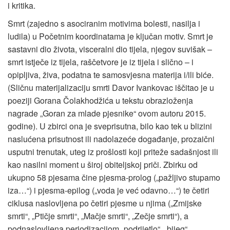
i kritika.
Smrt (zajedno s asociranim motivima bolesti, nasilja i
ludila) u Početnim koordinatama je ključan motiv. Smrt je
sastavni dio života, visceralni dio tijela, njegov suvišak –
smrt istječe iz tijela, raščetvore je iz tijela i slično – i
opipljiva, živa, podatna te samosvjesna materija i/ili biće.
(Sličnu materijalizaciju smrti Davor Ivankovac iščitao je u
poeziji Gorana Čolakhodžića u tekstu obrazloženja
nagrade „Goran za mlade pjesnike“ ovom autoru 2015.
godine). U zbirci ona je sveprisutna, bilo kao tek u blizini
naslućena prisutnost ili nadolazeće događanje, prozaični
usputni trenutak, uteg iz prošlosti koji priteže sadašnjost ili
kao nasilni moment u široj obiteljskoj priči. Zbirku od
ukupno 58 pjesama čine pjesma-prolog („pažljivo stupamo
iza…“) i pjesma-epilog („voda je već odavno…“) te četiri
ciklusa naslovljena po četiri pjesme u njima („Zmijske
smrti“, „Ptičje smrti“, „Mačje smrti“, „Zečje smrti“), a
podnaslovljena periodizacijom „podrijetlo“, „bijeg“,