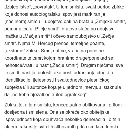
„izbjeglištvo“, „povratak“. U tom smislu, svaki period zbirke
koja donosi autobiografsku ispovijest markiran je
(nasilnom) smrću – ubojstvo bakina brata u „Zmijske smrti“,
pomor ptica u „Ptičje smrti“, bratovo slučajno ubojstvo
mačke u „Mačje smrti“ i očevo samoubojstvo u „Zečje
smrti“. Njima M. Herceg prenosi temeljne poante,
„aksiome“ zbirke. Smrt, naime, vraća na početne
koordinate te „smrt kojom hranimo druge/ponekad se
nehotice/vrati i u nas“ („Zečje smrti“). Drugim riječima, sve
te smrti, nasilja, bolesti, okolnosti odrastanja čine dio
identifikacije, tjelesnosti i svakodnevice pjesničkog
subjekta i/ili autorice koja je u jednom intervjuu istaknula
da „ne treba bježati od autobiografskog“.
Zbirka je, u tom smislu, konceptualno oblikovana i pritom
dosljedna i smislena. Ona se okreće oko obiteljske
ispovjednosti koja obuhvaća nekoliko generacija i bitnih
aktera, rakurs je svih tih stihovanih priča smrt/smrtnost u