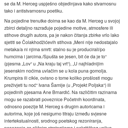
se da M. Herceg uspješno objedinjava kako stvarnosnu
tako i antistvarnosnu poetiku.
Na pojedine trenutke doima se kao da M. Herceg u svojoj
zbirci detaljno razrađuje pojedine motive, atmosfere ili
stihove drugih autora, pa je nakon čitanja zbirke vrlo lako
sjetiti se Čolakhodžićevih stihova „Meni nije nedostajalo
metaka/a ni njima smrti: stalno su je producirali/po
humcima i jarcima./Spušta se jesen, bit će da je to“
(pjesma „Lov“ u „Na kraju taj vrt“), „U najhladnijim
jesenskim noćima uvlačim se u kola puna gomolja.
Krumpira ili cikle, ovisno o tome koliko prošlosti mogu
preživjeti tu noć“ Ivana Šamije (u „Projekt Poljska“) ili
pojedinih pjesama Ane Brnardić. Na različitim razinama
mogu se razabrati poveznice Početnih koordinata,
odnosno poezije M. Herceg s drugim autoricama i
autorima, koje još nesigurno titraju između svjesne
intertekstualnosti, srodnog poetskog rezoniranja,
posezanja za sličnim strategijama i nekritičkog upliva.