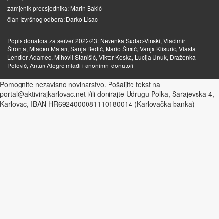
zamjenik predsjednika: Marin Bakić
član Izvršnog odbora: Darko Lisac
Popis donatora za server 2022/23: Nevenka Sudac-Vinski, Vladimir
Šironja, Mladen Matan, Sanja Bedić, Mario Šimić, Vanja Klisurić, Vlasta
Lendler-Adamec, Mihovil Stanišić, Viktor Koska, Lucija Unuk, Draženka
Polović, Antun Alegro mlađi i anonimni donatori
Pomognite nezavisno novinarstvo. Pošaljite tekst na
portal@aktivirajkarlovac.net i/ili donirajte Udrugu Polka, Sarajevska 4,
Karlovac, IBAN HR6924000081110180014 (Karlovačka banka)