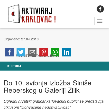
Toggl
naviga
Objavjeno: 27.04.2018
KULTURA
Do 10. svibnja izložba Siniše
Reberskog u Galeriji Zilik
Ugledni hrvatski grafičar karlovačkoj publici se predstavlja
ciklusom "Dohvaćene nedohvatljivosti"