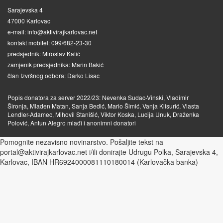
Sarajevska 4
47000 Karlovac
e-mail: info@aktivirajkarlovac.net
kontakt mobitel: 099/682-23-30
predsjednik: Miroslav Katić
zamjenik predsjednika: Marin Bakić
član Izvršnog odbora: Darko Lisac
Popis donatora za server 2022/23: Nevenka Sudac-Vinski, Vladimir
Šironja, Mladen Matan, Sanja Bedić, Mario Šimić, Vanja Klisurić, Vlasta
Lendler-Adamec, Mihovil Stanišić, Viktor Koska, Lucija Unuk, Draženka
Polović, Antun Alegro mlađi i anonimni donatori
Pomognite nezavisno novinarstvo. Pošaljite tekst na
portal@aktivirajkarlovac.net i/ili donirajte Udrugu Polka, Sarajevska 4,
Karlovac, IBAN HR6924000081110180014 (Karlovačka banka)