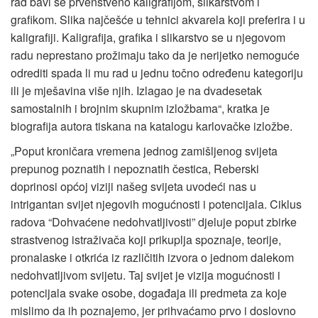
rad bavi se prvenstveno kaligrafijom, slikarstvom i
grafikom. Slika najčešće u tehnici akvarela koji preferira i u
kaligrafiji. Kaligrafija, grafika i slikarstvo se u njegovom
radu neprestano prožimaju tako da je nerijetko nemoguće
odrediti spada li mu rad u jednu točno određenu kategoriju
ili je mješavina više njih. Izlagao je na dvadesetak
samostalnih i brojnim skupnim izložbama“, kratka je
biografija autora tiskana na katalogu karlovačke izložbe.
„Poput kroničara vremena jednog zamišljenog svijeta
prepunog poznatih i nepoznatih čestica, Reberski
doprinosi općoj viziji našeg svijeta uvodeći nas u
intrigantan svijet njegovih mogućnosti i potencijala. Ciklus
radova “Dohvaćene nedohvatljivosti” djeluje poput zbirke
strastvenog istraživača koji prikuplja spoznaje, teorije,
pronalaske i otkrića iz različitih izvora o jednom dalekom
nedohvatljivom svijetu. Taj svijet je vizija mogućnosti i
potencijala svake osobe, događaja ili predmeta za koje
mislimo da ih poznajemo, jer prihvaćamo prvo i doslovno