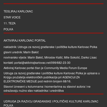
TESLIRAJ KARLOVAC
STAR VOICE
11. TEZA
POLKA
AKTIVIRAJ KARLOVAC PORTAL
nakladnik: Udruga za razvoj građanske i političke kulture Karlovac Polka
glavni urednik: Marin Bakić
novinarsko vijeće: Marin Bakić, Miroslav Katić, Mile Sokolić, Darko Lisac
kontakt: portal@aktivirajkarlovac.net/099/682-23-30
Aktiviraj Karlovac portal član je
Community Media Forum Europe
Udruga za razvoj građanske i političke kulture Karlovac Polka je upisana u
Knjigu pružatelja elektroničkih publikacija pri
AGENCIJI ZA
ELEKTRONIČKE MEDIJE
pod rednim brojem 68/16.
Stavovi izneseni u kolumnama i komentarima su stavovi autora i ne
odražavaju nužno stav nakladnika i uredništva
UDRUGA ZA RAZVOJ GRAĐANSKE I POLITIČKE KULTURE KARLOVAC
POLKA