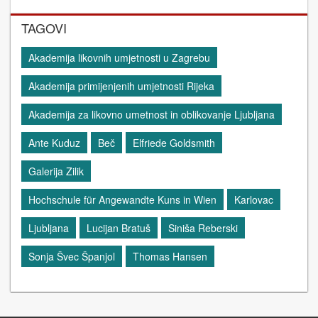
TAGOVI
Akademija likovnih umjetnosti u Zagrebu
Akademija primijenjenih umjetnosti Rijeka
Akademija za likovno umetnost in oblikovanje Ljubljana
Ante Kuduz
Beč
Elfriede Goldsmith
Galerija Zilik
Hochschule für Angewandte Kuns in Wien
Karlovac
Ljubljana
Lucijan Bratuš
Siniša Reberski
Sonja Švec Španjol
Thomas Hansen