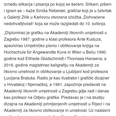
između slikanja i pisanja po kojoj se šećem. Slikam, pišem
i igram se – kaže Siniša Reberski, grafičar koji je u četvrtak
u Galeriji Zilik u Karlovcu otvorena izložba „Dohvaćene
nedohvatljivosti“ koja se može razgledati do 10. svibnja.
„Diplomirao je grafiku na Akademiji likovnih umjetnosti u
Zagrebu 1987. godine u klasi profesora Ante Kuduza,
apsolvirao Umjetničko pismo i oblikovanje knjiga na
Hochschule für Angewandte Kuns in Wien u Beču 1990.
godine kod Elfriede Glodschmidt i Thomasa Hansena, a
2016. godine magistrirao kaligrafiju na Akademiji za
likovno umetnost in oblikovanje u Ljubljani kod profesora
Lucijana Bratuša. Radio je kao ilustrator i grafički dizajner
u Hrvatskoj i Njemačkoj, a 1991. započinje predavati na
Akademiji likovnih umjetnosti u Zagrebu gdje radi i danas
kao profesor na Odjelu grafike. Predavao je i na studiju
dizajna na Akademiji primijenjenih umjetnosti u Rijeci i na
Akademiji za likovno oblikovanje in umetnost. Uz nastavni