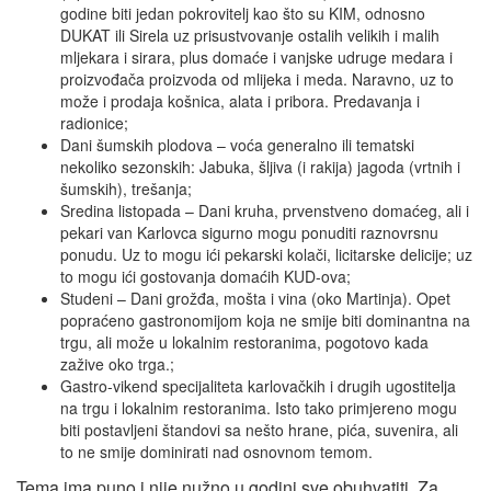
godine biti jedan pokrovitelj kao što su KIM, odnosno
DUKAT ili Sirela uz prisustvovanje ostalih velikih i malih
mljekara i sirara, plus domaće i vanjske udruge medara i
proizvođača proizvoda od mlijeka i meda. Naravno, uz to
može i prodaja košnica, alata i pribora. Predavanja i
radionice;
Dani šumskih plodova – voća generalno ili tematski
nekoliko sezonskih: Jabuka, šljiva (i rakija) jagoda (vrtnih i
šumskih), trešanja;
Sredina listopada – Dani kruha, prvenstveno domaćeg, ali i
pekari van Karlovca sigurno mogu ponuditi raznovrsnu
ponudu. Uz to mogu ići pekarski kolači, licitarske delicije; uz
to mogu ići gostovanja domaćih KUD-ova;
Studeni – Dani grožđa, mošta i vina (oko Martinja). Opet
popraćeno gastronomijom koja ne smije biti dominantna na
trgu, ali može u lokalnim restoranima, pogotovo kada
zažive oko trga.;
Gastro-vikend specijaliteta karlovačkih i drugih ugostitelja
na trgu i lokalnim restoranima. Isto tako primjereno mogu
biti postavljeni štandovi sa nešto hrane, pića, suvenira, ali
to ne smije dominirati nad osnovnom temom.
Tema ima puno i nije nužno u godini sve obuhvatiti. Za