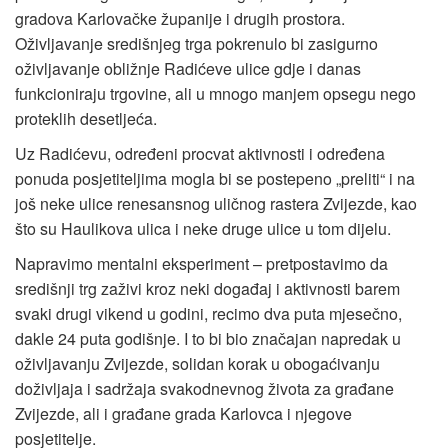
gradova Karlovačke županije i drugih prostora.
Oživljavanje središnjeg trga pokrenulo bi zasigurno
oživljavanje obližnje Radićeve ulice gdje i danas
funkcioniraju trgovine, ali u mnogo manjem opsegu nego
proteklih desetljeća.
Uz Radićevu, određeni procvat aktivnosti i određena
ponuda posjetiteljima mogla bi se postepeno „preliti“ i na
još neke ulice renesansnog uličnog rastera Zvijezde, kao
što su Haulikova ulica i neke druge ulice u tom dijelu.
Napravimo mentalni eksperiment – pretpostavimo da
središnji trg zaživi kroz neki događaj i aktivnosti barem
svaki drugi vikend u godini, recimo dva puta mjesečno,
dakle 24 puta godišnje. I to bi bio značajan napredak u
oživljavanju Zvijezde, solidan korak u obogaćivanju
doživljaja i sadržaja svakodnevnog života za građane
Zvijezde, ali i građane grada Karlovca i njegove
posjetitelje.