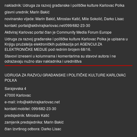
nakladnik: Udruga za razvoj građanske i političke kulture Karlovac Polka
glavni urednik: Marin Bakić
novinarsko vijeće: Marin Bakić, Miroslav Katić, Mile Sokolić, Darko Lisac
kontakt: portal@aktivirajkarlovac.net/099/682-23-30
Aktiviraj Karlovac portal član je
Community Media Forum Europe
Udruga za razvoj građanske i političke kulture Karlovac Polka je upisana u
Knjigu pružatelja elektroničkih publikacija pri
AGENCIJI ZA
ELEKTRONIČKE MEDIJE
pod rednim brojem 68/16.
Stavovi izneseni u kolumnama i komentarima su stavovi autora i ne
odražavaju nužno stav nakladnika i uredništva
UDRUGA ZA RAZVOJ GRAĐANSKE I POLITIČKE KULTURE KARLOVAC
POLKA
Sarajevska 4
47000 Karlovac
e-mail: info@aktivirajkarlovac.net
kontakt mobitel: 099/682-23-30
predsjednik: Miroslav Katić
zamjenik predsjednika: Marin Bakić
član Izvršnog odbora: Darko Lisac