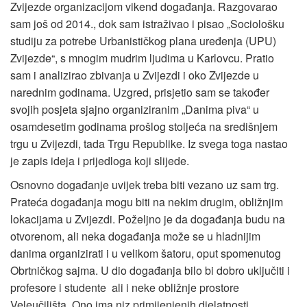
Zvijezde organizacijom vikend događanja. Razgovarao
sam još od 2014., dok sam istraživao i pisao „Sociološku
studiju za potrebe Urbanističkog plana uređenja (UPU)
Zvijezde“, s mnogim mudrim ljudima u Karlovcu. Pratio
sam i analizirao zbivanja u Zvijezdi i oko Zvijezde u
narednim godinama. Uzgred, prisjetio sam se također
svojih posjeta sjajno organiziranim „Danima piva“ u
osamdesetim godinama prošlog stoljeća na središnjem
trgu u Zvijezdi, tada Trgu Republike. Iz svega toga nastao
je zapis ideja i prijedloga koji slijede.
Osnovno događanje uvijek treba biti vezano uz sam trg.
Prateća događanja mogu biti na nekim drugim, obližnjim
lokacijama u Zvijezdi. Poželjno je da događanja budu na
otvorenom, ali neka događanja može se u hladnijim
danima organizirati i u velikom šatoru, oput spomenutog
Obrtničkog sajma. U dio događanja bilo bi dobro uključiti i
profesore i studente ali i neke obližnje prostore
Veleučilišta. Ono ima niz primijenjenih djelatnosti.