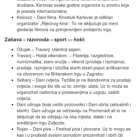
društava. Karlovac svake godine organizira tu smotru koja
je postala internacionalna;
Kolovoz – Dani filma. Kinoklub Karlovac je odličan
organizator „Riječnog kina“. To ne isključuje po meni
gledanje filmova na primjerenijem ambijentu trga.
Zabava – razonoda – sport — hobi
:
Ožujak – Travanj: Uskršnji sajam;
Travanj – Hobiji vikendom: – Filatelija, razglednice,
numizmatika, staro oružje – vikend (prodaja i razmjena);
prodaja, razmjena i izložba starih stvari poput antikvarnice
na otvorenom na Britanskom trgu u Zagrebu;
Svibanj – Dani cvijeća. Težište je na štandovima za prodaju
cvijeća, i svega što ide uz to: zemlje, alata. Uz to može se
organizirati radionica s predavanjima o uzgoju, zaštiti
cvijeća;
Dani udruga (koje nešto proizvode) i Dani obrta (aktualnih i
starih). Dani udruga se održavaju na Promenadi ali to ne
isključuje da se odvijaju na oba mjesta, dakle i na
središnjem trgu Zvijezde;
Rujan – Dani piva – Festival piva i pivovara. Uz to mogu se
kao i u prošlosti svojom ponudom prezentirati i obrti čiji