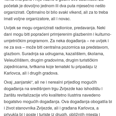
početak je dovoljno jednom ili dva puta mjesečno nešto
organizirati. Optimalno bi bilo svaki vikend, ali za to treba
imati voljne organizatore, ali i novac.
Uvijek se mogu organizirati radionice, predavanja. Neki
dani mogu biti popraćeni primjerenim glazbenim i kulturno-
umjetničkim programom. Za neka događanja – ne uvijek i
ne za sva – može biti centralna pozornica sa predstavom,
glazbom. Suradnja sa udrugama, kazalištem, školama,
Veleučilištem, drugim gradovima, drugim turističkim
zajednicama, tvrtkama koje tematski tu pripadaju iz
Karlovca, ali i drugih gradova.
Ovaj „sanjarski“, ali ne i nerealni prijedlog mogućih
događanja na središnjem trgu Zvijezde kao ishodištu i
žarištu revitalizacije vrlo kvalitetno ilustrira navedeno
bogatstvo mogućih događanja. Ova događanja obogatila bi
i život stanovnika Zvijezde, ali i građana Karlovca, a
privukla bi i goste i turiste iz drugih, obližnjih mjesta i