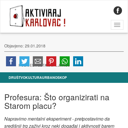
Toggl
naviga
Objavjeno: 29.01.2018
DRUŠTVO
KULTURA
URBANOSKOP
Profesura: Što organizirati na
Starom placu?
Napravimo mentalni eksperiment - pretpostavimo da
središnji trg zaživi kroz neki događaj i aktivnosti barem