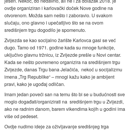
jesen. Nekoć, do nedavno, ali ne i za dolazak 2018. je
ovdje organiziran i karlovački doček Nove godine na
otvorenom. Možda sam nešto i zaboravio. U svakom
slučaju, ono glavno i upečatljivo što se na ovom
središnjem trgu dogodilo je spomenuto.
Zvijezda se kao socijalno žarište Karlovca gasi se već
dugo. Tamo od 1971. godine kada su mnoge funkcije,
uključivo glavnu tržnicu, iz Zvijezde prešle u Novi centar.
Kada se nešto povremeno organizira na središnjem trgu
Zvijezde, danas Trgu bana Jelačića, nekoć u socijalizmu
imena „Trg Republike“ – mnogi kažu kako je ambijent
pravi, kako je ugođaj odličan.
Imam jedan poveći san na temu što bi se u budućnosti sve
moglo događati/organizirati na središnjem trgu u Zvijezdi,
ako ne radnim danom, barem vikendima kojih u godini ima
više od pedeset.
Ovdje nudimo ideje za oživljavanje središnjeg trga