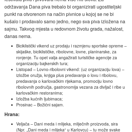
održavanja Dana piva trebalo bi organizirati ugostiteljski
punkt na otvorenom na način pivnice u kojoj se ne bi
kušalo i prodavalo samo jedno, nego sva piva izložena na
sajmu. Takvog mjesta u redovnom životu grada, nažalost,
danas nema.
Biciklistički vikend uz prodaju i razmjenu sportske opreme –
skijaške, biciklističke, ribolovne, lovne, planinarske, za
ronjenje. Tu opet valja angažirati turističke agencije za
organizaciju bajkerskih tura;
Listopad – Lovno-ribolovni vikend: (uz organizaciju lova) –
izložbe oružja, knjiga plus predavanja o lovu i ribolovu,
predavanja o karlovačkim rijekama, promociju lovno
ribolovnih područja, gastronomija vezana za divljač i ribe u
karlovačkim restoranima;
Izložba kućnih ljubimaca;
Prosinac – Božićni sajam.
Hrana:
Veljača – Dani meda i mlijeka, mliječnih proizvoda, sira
(Npr. „Dani meda i mlijeka“ u Karlovcu) – tu može svake