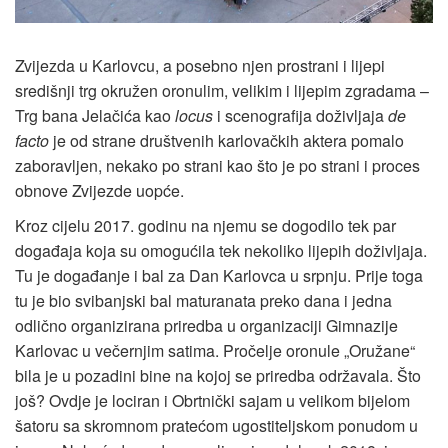
Zvijezda u Karlovcu, a posebno njen prostrani i lijepi
središnji trg okružen oronulim, velikim i lijepim zgradama –
Trg bana Jelačića kao
locus
i scenografija doživljaja
de
facto
je od strane društvenih karlovačkih aktera pomalo
zaboravljen, nekako po strani kao što je po strani i proces
obnove Zvijezde uopće.
Kroz cijelu 2017. godinu na njemu se dogodilo tek par
događaja koja su omogućila tek nekoliko lijepih doživljaja.
Tu je događanje i bal za Dan Karlovca u srpnju. Prije toga
tu je bio svibanjski bal maturanata preko dana i jedna
odlično organizirana priredba u organizaciji Gimnazije
Karlovac u večernjim satima. Pročelje oronule „Oružane“
bila je u pozadini bine na kojoj se priredba održavala. Što
još? Ovdje je lociran i Obrtnički sajam u velikom bijelom
šatoru sa skromnom pratećom ugostiteljskom ponudom u