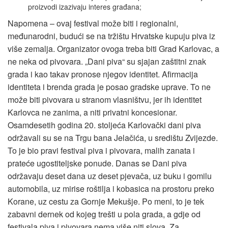
proizvodi izazivaju interes građana;
Napomena – ovaj festival može biti i regionalni,
međunarodni, budući se na tržištu Hrvatske kupuju piva iz
više zemalja. Organizator ovoga treba biti Grad Karlovac, a
ne neka od pivovara. „Dani piva“ su sjajan zaštitni znak
grada i kao takav pronose njegov identitet. Afirmacija
identiteta i brenda grada je posao gradske uprave. To ne
može biti pivovara u stranom vlasništvu, jer ih identitet
Karlovca ne zanima, a niti privatni koncesionar.
Osamdesetih godina 20. stoljeća Karlovački dani piva
održavali su se na Trgu bana Jelačića, u središtu Zvijezde.
To je bio pravi festival piva i pivovara, malih zanata i
prateće ugostiteljske ponude. Danas se Dani piva
održavaju deset dana uz deset pjevača, uz buku i gomilu
automobila, uz mirise roštilja i kobasica na prostoru preko
Korane, uz cestu za Gornje Mekušje. Po meni, to je tek
zabavni dernek od kojeg trešti u pola grada, a gdje od
festivala piva i pivovara nema više niti slova. Za