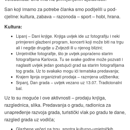
San koji imamo za potrebe članka smo podijelili u pod-
cjeline: kultura, zabava – razonoda – sport – hobi, hrana.
Kultura:
Lipanj – Dani knjige. Knjiga uvijek ide uz fotografiju i neki
primjereni glazbeni program, koncerti koji može biti na trgu
ali i negdje drugdje u Zvijezdi ili u njenog blizini;
Umjetničke fotografije, što je uvijek popraćeno starim
fotografijama Karlovca. Tu se svake godine može pozvati i
naglasiti uvijek jedan gostujući grad sa starim fotografijama
tog grada. Uz to svakako mogu ići tematska predavanja;
Krajem lipnja organizirati prodaja – razmjena udžbenika;
Srpanj, Dan grada – uvijek vezano uz 13.07. Tradicionalni
bal.
Uz to su moguće i ove aktivnosti – prodaju knjiga,
razglednica, slika. Predavanja o gradu, radionica za
unapređenje razvoja grada, turistički vlak po gradu te dane,
razgled grada uz vodiča;
Glazbene večeri na trgu, smotra kulturno-umjetničkih