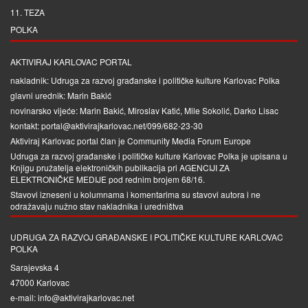
11. TEZA
POLKA
AKTIVIRAJ KARLOVAC PORTAL
nakladnik: Udruga za razvoj građanske i političke kulture Karlovac Polka
glavni urednik: Marin Bakić
novinarsko vijeće: Marin Bakić, Miroslav Katić, Mile Sokolić, Darko Lisac
kontakt: portal@aktivirajkarlovac.net/099/682-23-30
Aktiviraj Karlovac portal član je
Community Media Forum Europe
Udruga za razvoj građanske i političke kulture Karlovac Polka je upisana u
Knjigu pružatelja elektroničkih publikacija pri
AGENCIJI ZA
ELEKTRONIČKE MEDIJE
pod rednim brojem 68/16.
Stavovi izneseni u kolumnama i komentarima su stavovi autora i ne
odražavaju nužno stav nakladnika i uredništva
UDRUGA ZA RAZVOJ GRAĐANSKE I POLITIČKE KULTURE KARLOVAC
POLKA
Sarajevska 4
47000 Karlovac
e-mail: info@aktivirajkarlovac.net