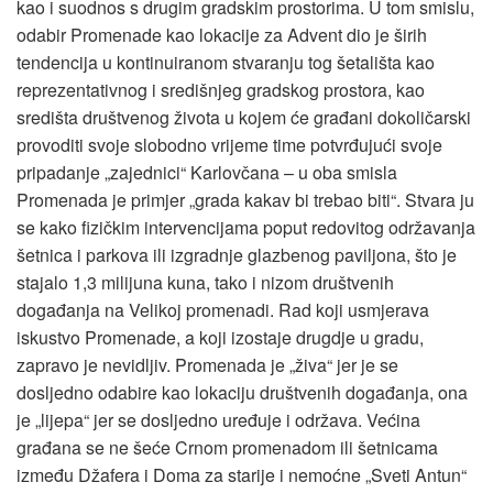
kao i suodnos s drugim gradskim prostorima. U tom smislu,
odabir Promenade kao lokacije za Advent dio je širih
tendencija u kontinuiranom stvaranju tog šetališta kao
reprezentativnog i središnjeg gradskog prostora, kao
središta društvenog života u kojem će građani dokoličarski
provoditi svoje slobodno vrijeme time potvrđujući svoje
pripadanje „zajednici“ Karlovčana – u oba smisla
Promenada je primjer „grada kakav bi trebao biti“. Stvara ju
se kako fizičkim intervencijama poput redovitog održavanja
šetnica i parkova ili izgradnje glazbenog paviljona, što je
stajalo 1,3 milijuna kuna, tako i nizom društvenih
događanja na Velikoj promenadi. Rad koji usmjerava
iskustvo Promenade, a koji izostaje drugdje u gradu,
zapravo je nevidljiv. Promenada je „živa“ jer je se
dosljedno odabire kao lokaciju društvenih događanja, ona
je „lijepa“ jer se dosljedno uređuje i održava. Većina
građana se ne šeće Crnom promenadom ili šetnicama
između Džafera i Doma za starije i nemoćne „Sveti Antun“