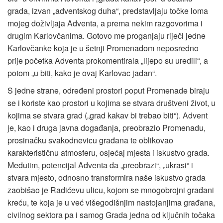
grada, izvan „adventskog duha“, predstavljaju točke loma
mojeg doživljaja Adventa, a prema nekim razgovorima i
drugim Karlovčanima. Gotovo me proganjaju riječi jedne
Karlovčanke koja je u šetnji Promenadom neposredno
prije početka Adventa prokomentirala „lijepo su uredili“, a
potom „u biti, kako je ovaj Karlovac jadan“.
S jedne strane, određeni prostori poput Promenade biraju
se i koriste kao prostori u kojima se stvara društveni život, u
kojima se stvara grad („grad kakav bi trebao biti“). Advent
je, kao i druga javna događanja, preobrazio Promenadu,
prosinačku svakodnevicu građana te oblikovao
karakterističnu atmosferu, osjećaj mjesta i iskustvo grada.
Međutim, potencijal Adventa da „preobrazi“, „ukrasi“ i
stvara mjesto, odnosno transformira naše iskustvo grada
zaobišao je Radićevu ulicu, kojom se mnogobrojni građani
kreću, te koja je u već višegodišnjim nastojanjima građana,
civilnog sektora pa i samog Grada jedna od ključnih točaka