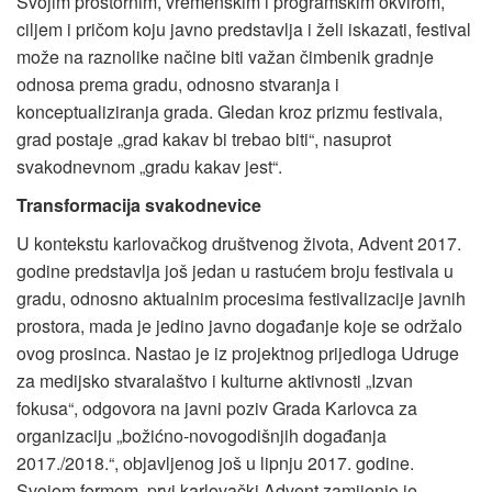
Svojim prostornim, vremenskim i programskim okvirom,
ciljem i pričom koju javno predstavlja i želi iskazati, festival
može na raznolike načine biti važan čimbenik gradnje
odnosa prema gradu, odnosno stvaranja i
konceptualiziranja grada. Gledan kroz prizmu festivala,
grad postaje „grad kakav bi trebao biti“, nasuprot
svakodnevnom „gradu kakav jest“.
Transformacija svakodnevice
U kontekstu karlovačkog društvenog života, Advent 2017.
godine predstavlja još jedan u rastućem broju festivala u
gradu, odnosno aktualnim procesima festivalizacije javnih
prostora, mada je jedino javno događanje koje se održalo
ovog prosinca. Nastao je iz projektnog prijedloga Udruge
za medijsko stvaralaštvo i kulturne aktivnosti „Izvan
fokusa“, odgovora na javni poziv Grada Karlovca za
organizaciju „božićno-novogodišnjih događanja
2017./2018.“, objavljenog još u lipnju 2017. godine.
Svojom formom, prvi karlovački Advent zamijenio je