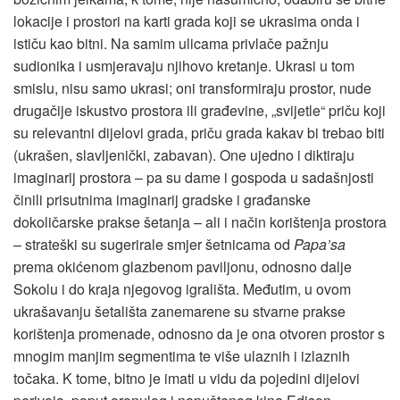
lokacije i prostori na karti grada koji se ukrasima onda i
ističu kao bitni. Na samim ulicama privlače pažnju
sudionika i usmjeravaju njihovo kretanje. Ukrasi u tom
smislu, nisu samo ukrasi; oni transformiraju prostor, nude
drugačije iskustvo prostora ili građevine, „svijetle“ priču koji
su relevantni dijelovi grada, priču grada kakav bi trebao biti
(ukrašen, slavljenički, zabavan). One ujedno i diktiraju
imaginarij prostora – pa su dame i gospoda u sadašnjosti
činili prisutnima imaginarij gradske i građanske
dokoličarske prakse šetanja – ali i način korištenja prostora
– strateški su sugerirale smjer šetnicama od
Papa’sa
prema okićenom glazbenom paviljonu, odnosno dalje
Sokolu i do kraja njegovog igrališta. Međutim, u ovom
ukrašavanju šetališta zanemarene su stvarne prakse
korištenja promenade, odnosno da je ona otvoren prostor s
mnogim manjim segmentima te više ulaznih i izlaznih
točaka. K tome, bitno je imati u vidu da pojedini dijelovi