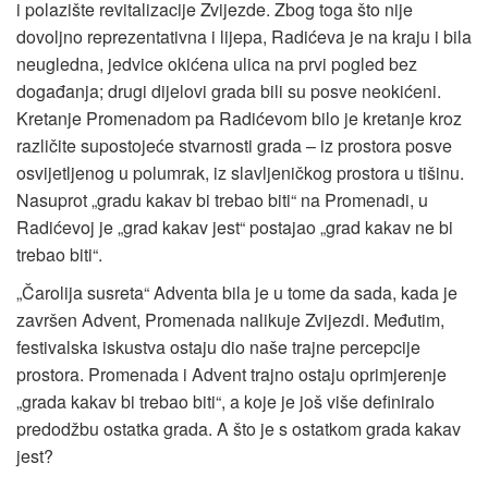
i polazište revitalizacije Zvijezde. Zbog toga što nije
dovoljno reprezentativna i lijepa, Radićeva je na kraju i bila
neugledna, jedvice okićena ulica na prvi pogled bez
događanja; drugi dijelovi grada bili su posve neokićeni.
Kretanje Promenadom pa Radićevom bilo je kretanje kroz
različite supostojeće stvarnosti grada – iz prostora posve
osvijetljenog u polumrak, iz slavljeničkog prostora u tišinu.
Nasuprot „gradu kakav bi trebao biti“ na Promenadi, u
Radićevoj je „grad kakav jest“ postajao „grad kakav ne bi
trebao biti“.
„Čarolija susreta“ Adventa bila je u tome da sada, kada je
završen Advent, Promenada nalikuje Zvijezdi. Međutim,
festivalska iskustva ostaju dio naše trajne percepcije
prostora. Promenada i Advent trajno ostaju oprimjerenje
„grada kakav bi trebao biti“, a koje je još više definiralo
predodžbu ostatka grada. A što je s ostatkom grada kakav
jest?