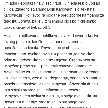
i mladih (reportaža na vijesti.hrt.hr); u njega je bio upisan
cilj da „zajedno stvaramo Bolji Karlovac“ (sic; tekst na
karlovac.hr), koji evocira slogane predizborne kampanju za
gradsku upravu, pa je u tom smislu bio i politički simbol
„grada kakav bi trebao biti“.
Advent je oblikovao/preoblikovao svakodnevno iskustvo
javnog prostora, korištenje slobodnog vremena i
ponašanje sudionika. Privremeno je obustavio i
transformirao „svakodnevicu“ u posebno „festivalsko“,
odnosno „adventsko“ vrijeme i mjesto. Organizatori su
uspješno prepoznali i primijenili osnovne parametre
Adventa kao forme – stvaranje i usmjeravanje posebnog
iskustva mjesta, vremena i događanja, odnosno stvaranje
posebne atmosfere i osjećaja mjesta. „Adventski duh“ u
tom smislu stvarao se ukrašavanjem prostora i
usmjeravanjem afekta sudionika, a sudjelovati i iskusiti
„adventski duh“ nije značilo samo biti ondje, već
sudjelovati svim osjetilima, piti i jesti „tradicionalnu“