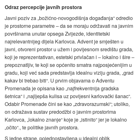
Odraz percepcije javnih prostora
Javni poziv za „božićno-novogodišnja događanja“ odredio
je prostorne parametre – da se moraju održavati na javnim
površinama unutar opsega Zvijezde, identitetski
najrelevantnijeg dijela Karlovca. Advent je smješten u
javni, otvoreni prostor u užem i povijesnom središtu grada,
koji je reprezentativan, estetski privlačan i – lokalno i šire –
prepoznatljiv, te koji se općenito smatra najposjećenijim u
gradu, koji već sada predstavlja idealnu viziju grada, „grad
kakav bi trebao biti“. U prvim objavama o Adventu
Promenada je opisana kao „najfrekventnija gradska
šetnica“ i „najljepša kulisa uz povijesni karlovački šanac“.
Odabir Promenade čini se kao „zdravorazumski“; utoliko,
on odražava sustav predodžbi o javnim prostorima
Karlovca, „lokalno znanje“ koje je „istinito“ jer je lokalno
„očito“., te politike javnih prostora.
S jedne strane, pojednostavljena u idealni oblik