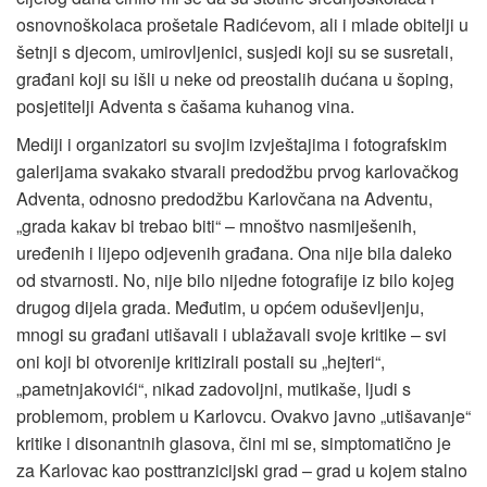
osnovnoškolaca prošetale Radićevom, ali i mlade obitelji u
šetnji s djecom, umirovljenici, susjedi koji su se susretali,
građani koji su išli u neke od preostalih dućana u šoping,
posjetitelji Adventa s čašama kuhanog vina.
Mediji i organizatori su svojim izvještajima i fotografskim
galerijama svakako stvarali predodžbu prvog karlovačkog
Adventa, odnosno predodžbu Karlovčana na Adventu,
„grada kakav bi trebao biti“ – mnoštvo nasmiješenih,
uređenih i lijepo odjevenih građana. Ona nije bila daleko
od stvarnosti. No, nije bilo nijedne fotografije iz bilo kojeg
drugog dijela grada. Međutim, u općem oduševljenju,
mnogi su građani utišavali i ublažavali svoje kritike – svi
oni koji bi otvorenije kritizirali postali su „hejteri“,
„pametnjakovići“, nikad zadovoljni, mutikaše, ljudi s
problemom, problem u Karlovcu. Ovakvo javno „utišavanje“
kritike i disonantnih glasova, čini mi se, simptomatično je
za Karlovac kao posttranzicijski grad – grad u kojem stalno