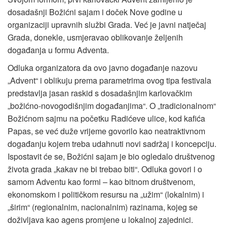
dosadašnji Božićni sajam i doček Nove godine u
organizaciji upravnih službi Grada. Već je javni natječaj
Grada, donekle, usmjeravao oblikovanje željenih
događanja u formu Adventa.
Odluka organizatora da ovo javno događanje nazovu
„Advent“ i oblikuju prema parametrima ovog tipa festivala
predstavlja jasan raskid s dosadašnjim karlovačkim
„božićno-novogodišnjim događanjima“. O „tradicionalnom“
Božićnom sajmu na početku Radićeve ulice, kod kafića
Papas, se već duže vrijeme govorilo kao neatraktivnom
događanju kojem treba udahnuti novi sadržaj i koncepciju.
Ispostavit će se, Božićni sajam je bio ogledalo društvenog
života grada „kakav ne bi trebao biti“. Odluka govori i o
samom Adventu kao formi – kao bitnom društvenom,
ekonomskom i političkom resursu na „užim“ (lokalnim) i
„širim“ (regionalnim, nacionalnim) razinama, kojeg se
doživljava kao agens promjene u lokalnoj zajednici.