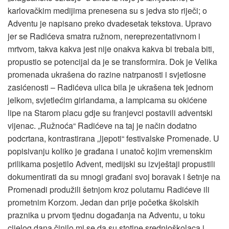
karlovačkim medijima prenesena su s jedva sto riječi; o
Adventu je napisano preko dvadesetak tekstova. Upravo
jer se Radićeva smatra ružnom, nereprezentativnom i
mrtvom, takva kakva jest nije onakva kakva bi trebala biti,
propustio se potencijal da je se transformira. Dok je Velika
promenada ukrašena do razine natrpanosti i svjetlosne
zasićenosti – Radićeva ulica bila je ukrašena tek jednom
jelkom, svjetlećim girlandama, a lampicama su okićene
lipe na Starom placu gdje su franjevci postavili adventski
vijenac. „Ružnoća“ Radićeve na taj je način dodatno
podcrtana, kontrastirana „ljepoti“ festivalske Promenade. U
popisivanju koliko je građana i unatoč kojim vremenskim
prilikama posjetilo Advent, medijski su izvještaji propustili
dokumentirati da su mnogi građani svoj boravak i šetnje na
Promenadi produžili šetnjom kroz polutamu Radićeve ili
prometnim Korzom. Jedan dan prije početka školskih
praznika u prvom tjednu događanja na Adventu, u toku
cijelog dana činilo mi se da su stotine srednjoškolaca i