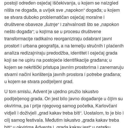
postoji određen osjećaj iščekivanja, u kojem se naizgled
ništa ne događa, a uvijek sve „napokon“ događa; u kojem
se stvara duboko problematičan osjećaj moralne i
društvene obaveze „šutnje“ i zahvalnosti što se „napokon
nešto događa“; u kojima se u procesu društvene
transformacije radikalno reorganiziraju odabrani javni
prostori i urbana geografija, a na temelju stručnih i plaćenih
analiza redizajniraju predodžba, identitet i osjećaj grada
koji se ne upiru na postojeće identifikacije građana; u
kojem se nekritički pristupa javnim prostorima i zanemaruju
stvarni načini korištenja javnih prostora i potrebe građana;
u kojem se stvara podijeljeni grad.
U tom smislu, Advent je ujedno pružio iskustvo
podijeljenog grada. On jest bilo javno događanje u čijim su
okvirima, pa i prije njegovog samog početka, Karlovčani
vidjeli i doživjeli „grad kakav treba biti“. Uostalom, to je bio i
cilj samog festivala. Međutim iskustvo „grada kakav treba
biti“ u okvirima Adventa i „grada kakav jest“ u ostatku