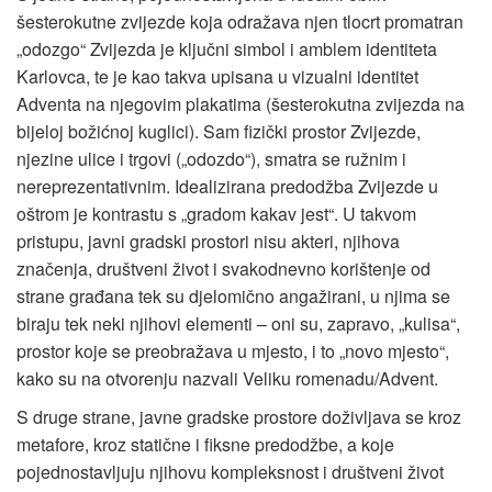
šesterokutne zvijezde koja odražava njen tlocrt promatran
„odozgo“ Zvijezda je ključni simbol i amblem identiteta
Karlovca, te je kao takva upisana u vizualni identitet
Adventa na njegovim plakatima (šesterokutna zvijezda na
bijeloj božićnoj kuglici). Sam fizički prostor Zvijezde,
njezine ulice i trgovi („odozdo“), smatra se ružnim i
nereprezentativnim. Idealizirana predodžba Zvijezde u
oštrom je kontrastu s „gradom kakav jest“. U takvom
pristupu, javni gradski prostori nisu akteri, njihova
značenja, društveni život i svakodnevno korištenje od
strane građana tek su djelomično angažirani, u njima se
biraju tek neki njihovi elementi – oni su, zapravo, „kulisa“,
prostor koje se preobražava u mjesto, i to „novo mjesto“,
kako su na otvorenju nazvali Veliku romenadu/Advent.
S druge strane, javne gradske prostore doživljava se kroz
metafore, kroz statične i fiksne predodžbe, a koje
pojednostavljuju njihovu kompleksnost i društveni život