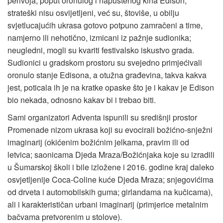
perivoja, poput oronulog i napuštenog kina Edison,
strateški nisu osvijetljeni, već su, štoviše, u obilju
svjetlucajućih ukrasa gotovo potpuno zamračeni a time,
namjerno ili nehotično, izmicani iz pažnje sudionika;
neugledni, mogli su kvariti festivalsko iskustvo grada.
Sudionici u gradskom prostoru su svejedno primjećivali
oronulo stanje Edisona, a otužna građevina, takva kakva
jest, poticala ih je na kratke opaske što je i kakav je Edison
bio nekada, odnosno kakav bi i trebao biti.
Sami organizatori Adventa ispunili su središnji prostor
Promenade nizom ukrasa koji su evocirali božićno-snježni
imaginarij (okićenim božićnim jelkama, pravim ili od
letvica; saonicama Djeda Mraza/Božićnjaka koje su izradili
u Šumarskoj školi i bile izložene i 2016. godine kraj daleko
osvjetljenije Coca-Coline kuće Djeda Mraza; snjegovićima
od drveta i automobilskih guma; girlandama na kučicama),
ali i karakterističan urbani imaginarij (primjerice metalnim
bačvama pretvorenim u stolove).