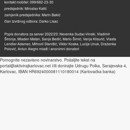
kontakt mobitel: 099/682-23-30
predsjednik: Miroslav Katić
zamjenik predsjednika: Marin Bakić
član Izvršnog odbora: Darko Lisac
Popis donatora za server 2022/23: Nevenka Sudac-Vinski, Vladimir
Šironja, Mladen Matan, Sanja Bedić, Mario Šimić, Vanja Klisurić, Vlasta
Lendler-Adamec, Mihovil Stanišić, Viktor Koska, Lucija Unuk, Draženka
Polović, Antun Alegro mlađi i anonimni donatori
Pomognite nezavisno novinarstvo. Pošaljite tekst na
portal@aktivirajkarlovac.net i/ili donirajte Udrugu Polka, Sarajevska 4,
Karlovac, IBAN HR6924000081110180014 (Karlovačka banka)