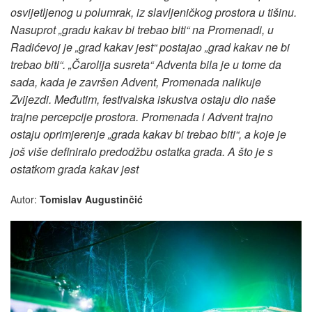
osvijetljenog u polumrak, iz slavljeničkog prostora u tišinu.
Nasuprot „gradu kakav bi trebao biti“ na Promenadi, u
Radićevoj je „grad kakav jest“ postajao „grad kakav ne bi
trebao biti“. „Čarolija susreta“ Adventa bila je u tome da
sada, kada je završen Advent, Promenada nalikuje
Zvijezdi. Međutim, festivalska iskustva ostaju dio naše
trajne percepcije prostora. Promenada i Advent trajno
ostaju oprimjerenje „grada kakav bi trebao biti“, a koje je
još više definiralo predodžbu ostatka grada. A što je s
ostatkom grada kakav jest
Autor:
Tomislav Augustinčić