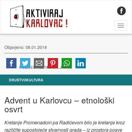
Toggl
naviga
Objavjeno: 08.01.2018
DRUŠTVO
KULTURA
Advent u Karlovcu – etnološki
osvrt
Kretanje Promenadom pa Radićevom bilo je kretanje kroz
različite supostojeće stvarnosti grada – iz prostora posve