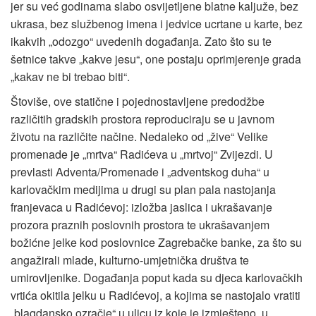
jer su već godinama slabo osvijetljene blatne kaljuže, bez
ukrasa, bez službenog imena i jedvice ucrtane u karte, bez
ikakvih „odozgo“ uvedenih događanja. Zato što su te
šetnice takve „kakve jesu“, one postaju oprimjerenje grada
„kakav ne bi trebao biti“.
Štoviše, ove statične i pojednostavljene predodžbe
različitih gradskih prostora reproduciraju se u javnom
životu na različite načine. Nedaleko od „žive“ Velike
promenade je „mrtva“ Radićeva u „mrtvoj“ Zvijezdi. U
prevlasti Adventa/Promenade i „adventskog duha“ u
karlovačkim medijima u drugi su plan pala nastojanja
franjevaca u Radićevoj: izložba jaslica i ukrašavanje
prozora praznih poslovnih prostora te ukrašavanjem
božićne jelke kod poslovnice Zagrebačke banke, za što su
angažirali mlade, kulturno-umjetnička društva te
umirovljenike. Događanja poput kada su djeca karlovačkih
vrtića okitila jelku u Radićevoj, a kojima se nastojalo vratiti
„blagdansko ozračje“ u ulicu iz koje je izmješteno, u