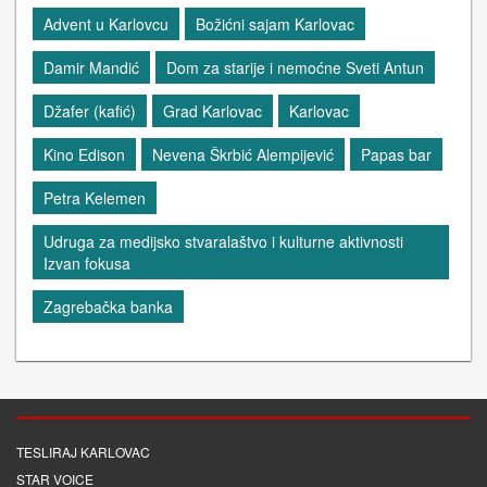
Advent u Karlovcu
Božićni sajam Karlovac
Damir Mandić
Dom za starije i nemoćne Sveti Antun
Džafer (kafić)
Grad Karlovac
Karlovac
Kino Edison
Nevena Škrbić Alempijević
Papas bar
Petra Kelemen
Udruga za medijsko stvaralaštvo i kulturne aktivnosti
Izvan fokusa
Zagrebačka banka
TESLIRAJ KARLOVAC
STAR VOICE