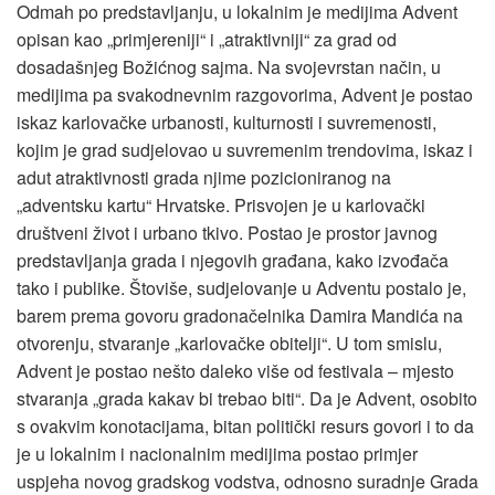
Odmah po predstavljanju, u lokalnim je medijima Advent
opisan kao „primjereniji“ i „atraktivniji“ za grad od
dosadašnjeg Božićnog sajma. Na svojevrstan način, u
medijima pa svakodnevnim razgovorima, Advent je postao
iskaz karlovačke urbanosti, kulturnosti i suvremenosti,
kojim je grad sudjelovao u suvremenim trendovima, iskaz i
adut atraktivnosti grada njime pozicioniranog na
„adventsku kartu“ Hrvatske. Prisvojen je u karlovački
društveni život i urbano tkivo. Postao je prostor javnog
predstavljanja grada i njegovih građana, kako izvođača
tako i publike. Štoviše, sudjelovanje u Adventu postalo je,
barem prema govoru gradonačelnika Damira Mandića na
otvorenju, stvaranje „karlovačke obitelji“. U tom smislu,
Advent je postao nešto daleko više od festivala – mjesto
stvaranja „grada kakav bi trebao biti“. Da je Advent, osobito
s ovakvim konotacijama, bitan politički resurs govori i to da
je u lokalnim i nacionalnim medijima postao primjer
uspjeha novog gradskog vodstva, odnosno suradnje Grada