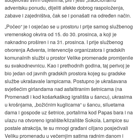
adventsku ponudu, dijeliti afekte dobrog raspoloženja,
zabave i zajedništva, čak se i ponašati na određen način.
„Počeo“ je i osjećao se u prostoru i prije samog službenog
vremenskog okvira od 15. do 30. prosinca, a koji je
naknadno proširen i na 31. prosinca. I prije službenog
otvorenja Adventa, intervencije organizatora i gradskih
komunalnih službi u prostor Velike promenade promijenile
su svakodnevnicu. Kao i prethodnih godina, taj perivoj je
bio jedan od javnih gradskih prostora kojeg su gradske
službe ukrašavale lampicama. Postupno je ukrašavana
svjetlećim girlandama nad asfaltiranim šetnicama (na
Promenadi i kod košarkaškog igrališta u šancu), ukrasima
u krošnjama, „božićnim kuglicama“ u šancu, siluetama
dama i gospode uz šetnice, portalima kod Papas bara i na
ulazu na otvoreno igralište/klizalište Sokola. Lampice su
postale atrakcija, te su mnogi građani ciljano posjećivali
Veliku promenadu u večernjim satima radnim danom i