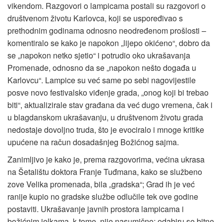
vikendom. Razgovori o lampicama postali su razgovori o
društvenom životu Karlovca, koji se uspoređivao s
prethodnim godinama odnosno neodređenom prošlosti –
komentiralo se kako je napokon „lijepo okićeno“, dobro da
se „napokon netko sjetio“ i potrudio oko ukrašavanja
Promenade, odnosno da se „napokon nešto događa u
Karlovcu“. Lampice su već same po sebi nagovijestile
posve novo festivalsko viđenje grada, „onog koji bi trebao
biti“, aktualizirale stav građana da već dugo vremena, čak i
u blagdanskom ukrašavanju, u društvenom životu grada
nedostaje dovoljno truda, što je evociralo i mnoge kritike
upućene na račun dosadašnjeg Božićnog sajma.
Zanimljivo je kako je, prema razgovorima, većina ukrasa
na Šetalištu doktora Franje Tuđmana, kako se službeno
zove Velika promenada, bila „gradska“; Grad ih je već
ranije kupio no gradske službe odlučile tek ove godine
postaviti. Ukrašavanje javnih prostora lampicama i
božićnim jelkama, k tome, nije nasumično; odabiru se bitne