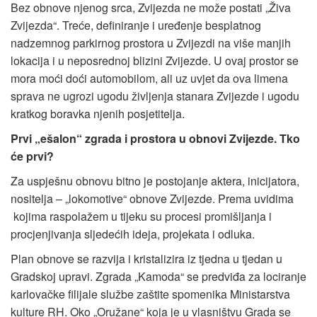
Bez obnove njenog srca, Zvijezda ne može postati „Živa
Zvijezda“. Treće, definiranje i uređenje besplatnog
nadzemnog parkirnog prostora u Zvijezdi na više manjih
lokacija i u neposrednoj blizini Zvijezde. U ovaj prostor se
mora moći doći automobilom, ali uz uvjet da ova limena
sprava ne ugrozi ugodu življenja stanara Zvijezde i ugodu
kratkog boravka njenih posjetitelja.
Prvi „ešalon“ zgrada i prostora u obnovi Zvijezde. Tko
će prvi?
Za uspješnu obnovu bitno je postojanje aktera, inicijatora,
nositelja – „lokomotive“ obnove Zvijezde. Prema uvidima
kojima raspolažem u tijeku su procesi promišljanja i
procjenjivanja sljedećih ideja, projekata i odluka.
Plan obnove se razvija i kristalizira iz tjedna u tjedan u
Gradskoj upravi. Zgrada „Kamoda“ se predviđa za lociranje
karlovačke filijale službe zaštite spomenika Ministarstva
kulture RH. Oko „Oružane“ koja je u vlasništvu Grada se