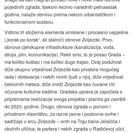
pojedinih zgrada, tijekom recimo narednih petnaestak
godina, nalaže obnovu prema nekom urbanističkom i
funkcionalnom sustavu.
Vidimo tri stožerna elementa smislene i procesno uspješne
(„korak po korak“, ali stalno!) obnove Zvijezde. Prvo,
obnova cjelokupne infrastrukture (kanalizacija, voda,
struja, plin, komunikacije). Rekli smo, to je posao Grada –
ma koliko koštao i ma koliko dugo trajao. Ovaj poduhvat
diže ukupnu vrijednost Zvijezde kao prostora mogućeg
rada i obitavanja i nekih novih ljudi u njoj, diže vrijednost
četvornih metara, diže imidž Zvijezde kao čuvane i/ili
očuvane kulturne baštine. Gradska uprava je započela s
pripremama realizacije ovoga projekta i planira ga završiti
do 2023. godine. Drugo, obnova zgrada u javnom i
privatnom vlasništvu, za razne javne i poslovne svrhe i
sadržaje u srcu Zvijezde – onih na Trgu bana Jelačića i
okolnih uličica, te partera i nekih zgrada u Radićevoj ulici.