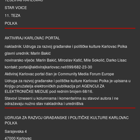
STAR VOICE
11. TEZA
POLKA
AKTIVIRAJ KARLOVAC PORTAL
nakladnik: Udruga za razvoj građanske i političke kulture Karlovac Polka
glavni urednik: Marin Bakić
novinarsko vijeće: Marin Bakić, Miroslav Katić, Mile Sokolić, Darko Lisac
kontakt: portal@aktivirajkarlovac.net/099/682-23-30
Aktiviraj Karlovac portal član je
Community Media Forum Europe
Udruga za razvoj građanske i političke kulture Karlovac Polka je upisana u
Knjigu pružatelja elektroničkih publikacija pri
AGENCIJI ZA
ELEKTRONIČKE MEDIJE
pod rednim brojem 68/16.
Stavovi izneseni u kolumnama i komentarima su stavovi autora i ne
odražavaju nužno stav nakladnika i uredništva
UDRUGA ZA RAZVOJ GRAĐANSKE I POLITIČKE KULTURE KARLOVAC
POLKA
Sarajevska 4
47000 Karlovac