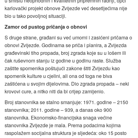
u smislu neophodnih i kvalitetnih pripremnih radnji, opći
karlovački projekt obnove Zvijezde već desetljećima nije
bio u tako povoljnoj situaciji.
Zamor od pustog pričanja o obnovi
S druge strane, građani su već umorni i zasićeni pričama o
obnovi Zvijezde. Godinama se priča i planira, a Zvijezda
građevinski tiho propada, broj zgrada koje su u lošem ili
čak ruševnom stanju iz godine u godinu raste. Služba
zaštite spomenika poštujući zakone štiti Zvijezdu kao
spomenik kulture u cjelini, ali ona od toga ne biva
zaštićena u svojim dijelovima. Dio zgrada propada – neki
krovovi cure, a nitko niti da bi crijep zamijenio.
Broj stanovnika se stalno smanjuje: 1971. godine – 2150
stanovnika; 2011. godine – 939, a danas oko 900
stanovnika. Ekonomsko-financijska snaga većine
stanovnika Zvijezde je mala. Prema podacima kojima
raspolažem socijalna struktura je sljedeća: oko 15 posto