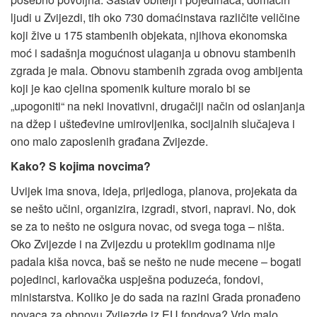
ljudi u Zvijezdi, tih oko 730 domaćinstava različite veličine
koji žive u 175 stambenih objekata, njihova ekonomska
moć i sadašnja mogućnost ulaganja u obnovu stambenih
zgrada je mala. Obnovu stambenih zgrada ovog ambijenta
koji je kao cjelina spomenik kulture moralo bi se
„upogoniti“ na neki inovativni, drugačiji način od oslanjanja
na džep i ušteđevine umirovljenika, socijalnih slučajeva i
ono malo zaposlenih građana Zvijezde.
Kako? S kojima novcima?
Uvijek ima snova, ideja, prijedloga, planova, projekata da
se nešto učini, organizira, izgradi, stvori, napravi. No, dok
se za to nešto ne osigura novac, od svega toga – ništa.
Oko Zvijezde i na Zvijezdu u proteklim godinama nije
padala kiša novca, baš se nešto ne nude mecene – bogati
pojedinci, karlovačka uspješna poduzeća, fondovi,
ministarstva. Koliko je do sada na razini Grada pronađeno
novaca za obnovu Zvijezde iz EU fondova? Vrlo malo.