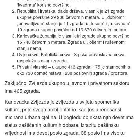
‘kvadrata’ korisne površine.
Republika Hrvatska, dakle država, vlasnik je 21 zgrade
ukupne površine 29 900 četvornih metara. U „dobrom“ i
„prihvatljivom“ stanju je 11 zgrada, u „lošem“ i „ruševnom“
10 zgrada ukupne površine od 16 670 četvornih metara.
Karlovačka županija je vlasnik tri zgrade ukupne površine
15 748 četvornih metara. Zgrada u „lošem“ i ruševnom“
stanju nema.
Dvije crkve, Katolička crkva i Srpska pravoslavna crkva
raspolažu s osam zgrada.
Privatni vlasnici – ukupno 413 zgrada: 175 je stambenih s
oko 730 domaćinstava i 238 poslovnih zgrada / prostora.
Zaključno, Zvijezda ukupno u javnom i privatnom sektoru
ima 465 zgrada.
Karlovačka Zvijezda je zvijezda u svijetu spomenika
kulture, prije svega ambijentalno, kao još u renesansi
inicirana urbana cjelina. U pogledu objekata njih devet ima
status zaštićenih kulturnih dobara. Izrazitu baštinsku
vrijednost ima deset posto zgrada, 38 posto ima visoku