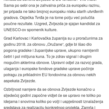
Sama po sebi ona je zahvalna priča za europsku razinu,
jer pripada ne tako brojnoj europsku nisku starih utvrđenih
gradova. Osječka Tvrđa je na tome polju već polučila
poučne rezultate. Uzgred, Zvijezda je sjajan kandidat za
UNESCO-ov spomenik kulture.
Grad Karlovac i Karlovačka županija su u proračunima za
godinu 2018. za obnovu „Oružane“, gdje bi išao dio
pogona gradske i županijske uprave, ukupno namijenili
četiri i pol milijuna kuna. To je zdrav signal i drugim
mogućim akterima obnove. Upravni odjel za razvoj grada,
ulaganja i europske fondove gradske uprave počinje
potragu za prikladnim EU fondovima za obnovu nekih
aspekata Zvijezde.
Ozbiljnost namjere da se obnova Zvijezde konačno u
sljedećoj godini započne vidjet će se upravo ne toliko po
idejama i snovima koliko po volji i uspješnosti iznalaženja
sredstava za realizaciju konkretnog projekta. Zamrla i