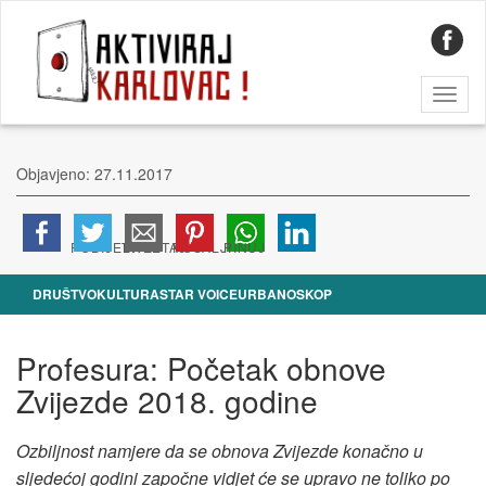
Toggl
naviga
Objavjeno: 27.11.2017
DRUŠTVO
KULTURA
STAR VOICE
URBANOSKOP
Profesura: Početak obnove
Zvijezde 2018. godine
Ozbiljnost namjere da se obnova Zvijezde konačno u
sljedećoj godini započne vidjet će se upravo ne toliko po