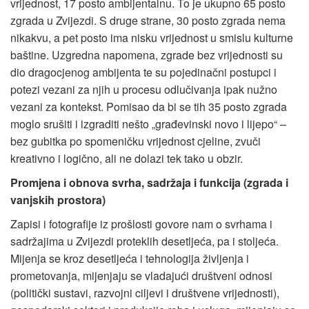
vrijednost, 17 posto ambijentalnu. To je ukupno 65 posto
zgrada u Zvijezdi. S druge strane, 30 posto zgrada nema
nikakvu, a pet posto ima nisku vrijednost u smislu kulturne
baštine. Uzgredna napomena, zgrade bez vrijednosti su
dio dragocjenog ambijenta te su pojedinačni postupci i
potezi vezani za njih u procesu odlučivanja ipak nužno
vezani za kontekst. Pomisao da bi se tih 35 posto zgrada
moglo srušiti i izgraditi nešto „građevinski novo i lijepo“ –
bez gubitka po spomeničku vrijednost cjeline, zvuči
kreativno i logično, ali ne dolazi tek tako u obzir.
Promjena i obnova svrha, sadržaja i funkcija (zgrada i
vanjskih prostora)
Zapisi i fotografije iz prošlosti govore nam o svrhama i
sadržajima u Zvijezdi proteklih desetljeća, pa i stoljeća.
Mijenja se kroz desetljeća i tehnologija življenja i
prometovanja, mijenjaju se vladajući društveni odnosi
(politički sustavi, razvojni ciljevi i društvene vrijednosti),