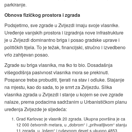
parkiranje.
Obnova fizičkog prostora i zgrada
Podsjetimo, sve zgrade u Zvijezdi imaju svoje vlasnike.
Uređenje vanjskih prostora i izgradnja nove infrastrukture
je u Zvijezdi dominantno briga i posao gradske uprave i
političkih tijela. To je težak, financijski, stručno i izvedbeno
vrlo zahtjevan posao.
Zgrade su briga vlasnika, ma tko to bio. Dosadašnja
višegodišnja pasivnost vlasnika mora se prekinuti.
Pospance treba probuditi, tjerati na stav i odluke. Stajanje
na mjestu, kao do sada, to je smrt za Zvijezdu. Slika
vlasnika zgrada u Zvijezdi i stanje u kojem se ove zgrade
nalaze, prema podacima sadržanim u Urbanističkom planu
uređenja Zvijezde je sljedeća:
Grad Karlovac je vlasnik 20 zgrada. Ukupna površina je ca
12 000 četvornih metara, u „dobrom“ i „prihvatljivom“ stanju
11 zgrada, u „lošem“ i ruševnom devet s ukupno 4853