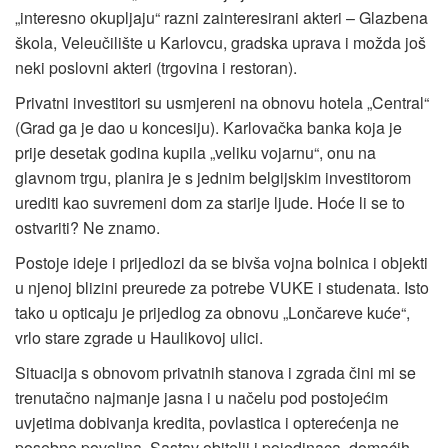
„interesno okupljaju“ razni zainteresirani akteri – Glazbena
škola, Veleučilište u Karlovcu, gradska uprava i možda još
neki poslovni akteri (trgovina i restoran).
Privatni investitori su usmjereni na obnovu hotela „Central“
(Grad ga je dao u koncesiju). Karlovačka banka koja je
prije desetak godina kupila „veliku vojarnu“, onu na
glavnom trgu, planira je s jednim belgijskim investitorom
urediti kao suvremeni dom za starije ljude. Hoće li se to
ostvariti? Ne znamo.
Postoje ideje i prijedlozi da se bivša vojna bolnica i objekti
u njenoj blizini preurede za potrebe VUKE i studenata. Isto
tako u opticaju je prijedlog za obnovu „Lončareve kuće“,
vrlo stare zgrade u Haulikovoj ulici.
Situacija s obnovom privatnih stanova i zgrada čini mi se
trenutačno najmanje jasna i u načelu pod postojećim
uvjetima dobivanja kredita, povlastica i opterećenja ne
posebno povoljna. Sastav obitelji i pojedinaca, domaćih