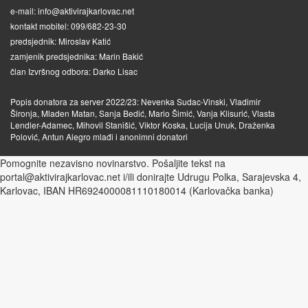
e-mail: info@aktivirajkarlovac.net
kontakt mobitel: 099/682-23-30
predsjednik: Miroslav Katić
zamjenik predsjednika: Marin Bakić
član Izvršnog odbora: Darko Lisac
Popis donatora za server 2022/23: Nevenka Sudac-Vinski, Vladimir
Šironja, Mladen Matan, Sanja Bedić, Mario Šimić, Vanja Klisurić, Vlasta
Lendler-Adamec, Mihovil Stanišić, Viktor Koska, Lucija Unuk, Draženka
Polović, Antun Alegro mlađi i anonimni donatori
Pomognite nezavisno novinarstvo. Pošaljite tekst na
portal@aktivirajkarlovac.net i/ili donirajte Udrugu Polka, Sarajevska 4,
Karlovac, IBAN HR6924000081110180014 (Karlovačka banka)