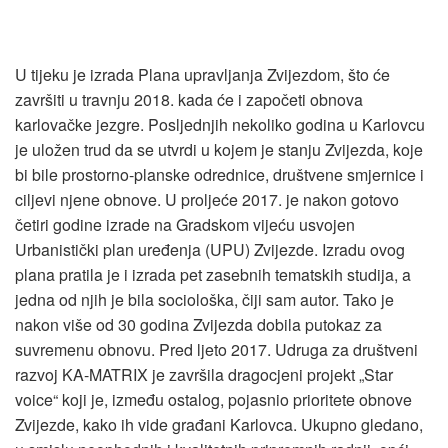
U tijeku je izrada Plana upravljanja Zvijezdom, što će
završiti u travnju 2018. kada će i započeti obnova
karlovačke jezgre. Posljednjih nekoliko godina u Karlovcu
je uložen trud da se utvrdi u kojem je stanju Zvijezda, koje
bi bile prostorno-planske odrednice, društvene smjernice i
ciljevi njene obnove. U proljeće 2017. je nakon gotovo
četiri godine izrade na Gradskom vijeću usvojen
Urbanistički plan uređenja (UPU) Zvijezde. Izradu ovog
plana pratila je i izrada pet zasebnih tematskih studija, a
jedna od njih je bila sociološka, čiji sam autor. Tako je
nakon više od 30 godina Zvijezda dobila putokaz za
suvremenu obnovu. Pred ljeto 2017. Udruga za društveni
razvoj KA-MATRIX je završila dragocjeni projekt „Star
voice“ koji je, između ostalog, pojasnio prioritete obnove
Zvijezde, kako ih vide građani Karlovca. Ukupno gledano,