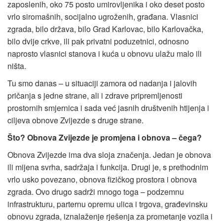
zaposlenih, oko 75 posto umirovljenika i oko deset posto
vrlo siromašnih, socijalno ugroženih, građana. Vlasnici
zgrada, bilo država, bilo Grad Karlovac, bilo Karlovačka,
bilo dvije crkve, ili pak privatni poduzetnici, odnosno
naprosto vlasnici stanova i kuća u obnovu ulažu malo ili
ništa.
Tu smo danas – u situaciji zamora od nadanja i jalovih
pričanja s jedne strane, ali i zdrave pripremljenosti
prostornih smjernica i sada već jasnih društvenih htijenja i
ciljeva obnove Zvijezde s druge strane.
Što? Obnova Zvijezde je promjena i obnova – čega?
Obnova Zvijezde ima dva sloja značenja. Jedan je obnova
ili mijena svrha, sadržaja i funkcija. Drugi je, s prethodnim
vrlo usko povezano, obnova fizičkog prostora i obnova
zgrada. Ovo drugo sadrži mnogo toga – podzemnu
infrastrukturu, parternu opremu ulica i trgova, građevinsku
obnovu zgrada, iznalaženje rješenja za prometanje vozila i