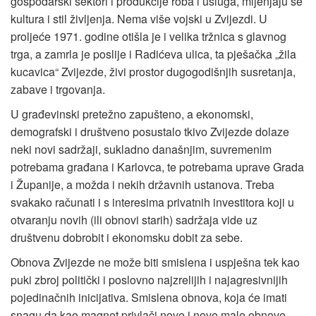
gospodarski sektori i produkcije roba i usluga, mijenjaju se
kultura i stil življenja. Nema više vojski u Zvijezdi. U
proljeće 1971. godine otišla je i velika tržnica s glavnog
trga, a zamrla je poslije i Radićeva ulica, ta pješačka „žila
kucavica“ Zvijezde, živi prostor dugogodišnjih susretanja,
zabave i trgovanja.
U građevinski pretežno zapušteno, a ekonomski,
demografski i društveno posustalo tkivo Zvijezde dolaze
neki novi sadržaji, sukladno današnjim, suvremenim
potrebama građana i Karlovca, te potrebama uprave Grada
i Županije, a možda i nekih državnih ustanova. Treba
svakako računati i s interesima privatnih investitora koji u
otvaranju novih (ili obnovi starih) sadržaja vide uz
društvenu dobrobit i ekonomsku dobit za sebe.
Obnova Zvijezde ne može biti smislena i uspješna tek kao
puki zbroj politički i poslovno najzrelijih i najagresivnijih
pojedinačnih inicijativa. Smislena obnova, koja će imati
snagu da kao magnet privlači nove i nove male obnove