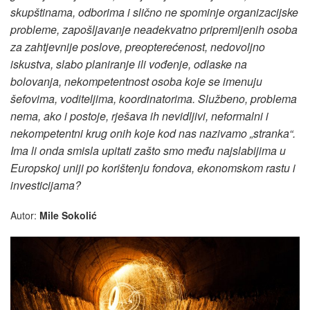
skupštinama, odborima i slično ne spominje organizacijske
probleme, zapošljavanje neadekvatno pripremljenih osoba
za zahtjevnije poslove, preopterećenost, nedovoljno
iskustva, slabo planiranje ili vođenje, odlaske na
bolovanja, nekompetentnost osoba koje se imenuju
šefovima, voditeljima, koordinatorima. Službeno, problema
nema, ako i postoje, rješava ih nevidljivi, neformalni i
nekompetentni krug onih koje kod nas nazivamo „stranka“.
Ima li onda smisla upitati zašto smo među najslabijima u
Europskoj uniji po korištenju fondova, ekonomskom rastu i
investicijama?
Autor:
Mile Sokolić