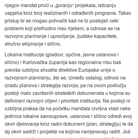
njegov mandat proći u „guranju“ projekata, isticanju
uspjeha kroz broj realiziranih i odrađenih programa. Takav
pristup bi se mogao pohvaliti kad ne bi postojali neki
problemi koji prethodno nisu riješeni, a odnose se na
razvojno planiranje i upravljanje, ljudske kapacitete,
stručno ekipiranje i slično.
Lokalne institucije (gradovi, općine, javne ustanove i
slično) i Karlovačka županija kao regionalna nisu baš
previše ozbiljno shvatile direktive Europske unije o
razvojnom planiranju, što se, između ostalog, odnosi na
izradu planova i strategija razvoja, pa na ovom području
postoji malo završenih strateških dokumenata u kojima su
definirani razvojni ciljevi i prioriteti institucija. Ne postoji ni
ozbiljna praksa da na početku mandata izvršna vlast neke
jedinice lokalne samouprave, ustanove i slično odredi svoj
okvir djelovanja kroz radni dokument (plan, strategiju) te da
taj okvir sadrži i projekte na kojima namjeravaju raditi. Još