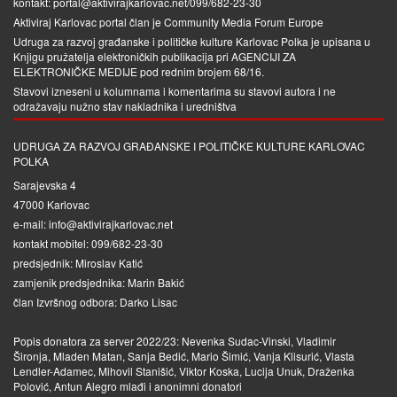
kontakt: portal@aktivirajkarlovac.net/099/682-23-30
Aktiviraj Karlovac portal član je
Community Media Forum Europe
Udruga za razvoj građanske i političke kulture Karlovac Polka je upisana u
Knjigu pružatelja elektroničkih publikacija pri
AGENCIJI ZA
ELEKTRONIČKE MEDIJE
pod rednim brojem 68/16.
Stavovi izneseni u kolumnama i komentarima su stavovi autora i ne
odražavaju nužno stav nakladnika i uredništva
UDRUGA ZA RAZVOJ GRAĐANSKE I POLITIČKE KULTURE KARLOVAC
POLKA
Sarajevska 4
47000 Karlovac
e-mail: info@aktivirajkarlovac.net
kontakt mobitel: 099/682-23-30
predsjednik: Miroslav Katić
zamjenik predsjednika: Marin Bakić
član Izvršnog odbora: Darko Lisac
Popis donatora za server 2022/23: Nevenka Sudac-Vinski, Vladimir
Šironja, Mladen Matan, Sanja Bedić, Mario Šimić, Vanja Klisurić, Vlasta
Lendler-Adamec, Mihovil Stanišić, Viktor Koska, Lucija Unuk, Draženka
Polović, Antun Alegro mlađi i anonimni donatori