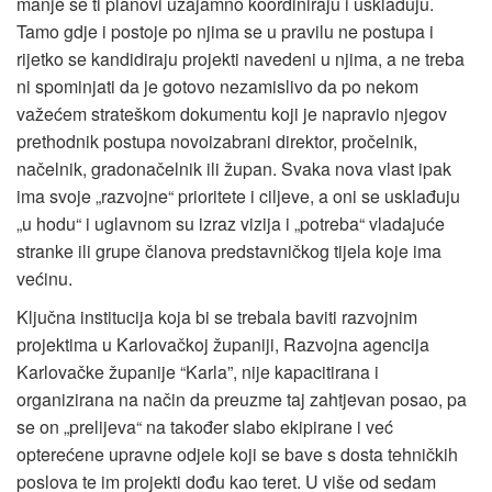
manje se ti planovi uzajamno koordiniraju i usklađuju.
Tamo gdje i postoje po njima se u pravilu ne postupa i
rijetko se kandidiraju projekti navedeni u njima, a ne treba
ni spominjati da je gotovo nezamislivo da po nekom
važećem strateškom dokumentu koji je napravio njegov
prethodnik postupa novoizabrani direktor, pročelnik,
načelnik, gradonačelnik ili župan. Svaka nova vlast ipak
ima svoje „razvojne“ prioritete i ciljeve, a oni se usklađuju
„u hodu“ i uglavnom su izraz vizija i „potreba“ vladajuće
stranke ili grupe članova predstavničkog tijela koje ima
većinu.
Ključna institucija koja bi se trebala baviti razvojnim
projektima u Karlovačkoj županiji, Razvojna agencija
Karlovačke županije “Karla”, nije kapacitirana i
organizirana na način da preuzme taj zahtjevan posao, pa
se on „prelijeva“ na također slabo ekipirane i već
opterećene upravne odjele koji se bave s dosta tehničkih
poslova te im projekti dođu kao teret. U više od sedam