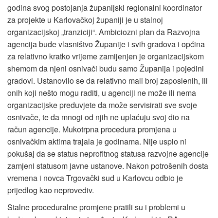
godina svog postojanja županijski regionalni koordinator
za projekte u Karlovačkoj županiji je u stalnoj
organizacijskoj „tranziciji“. Ambiciozni plan da Razvojna
agencija bude vlasništvo Županije i svih gradova i općina
za relativno kratko vrijeme zamijenjen je organizacijskom
shemom da njeni osnivači budu samo Županija i pojedini
gradovi. Ustanovilo se da relativno mali broj zaposlenih, ili
onih koji nešto mogu raditi, u agenciji ne može ili nema
organizacijske preduvjete da može servisirati sve svoje
osnivače, te da mnogi od njih ne uplaćuju svoj dio na
račun agencije. Mukotrpna procedura promjena u
osnivačkim aktima trajala je godinama. Nije uspio ni
pokušaj da se status neprofitnog statusa razvojne agencije
zamjeni statusom javne ustanove. Nakon potrošenih dosta
vremena i novca Trgovački sud u Karlovcu odbio je
prijedlog kao neprovediv.
Stalne proceduralne promjene pratili su i problemi u