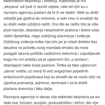
kadrovskom ekipiranju i vođenju. Kadrovski je RA
„skrpana“ od ljudi iz raznih odjela, neki od njih su u
razvojnu agenciju poslani da bi ih se riješili. Neki su došli
odraditi par godina do mirovine, a neki nisu ni smatrali da
su došli nešto ozbiljno raditi. Ono što se radilo bilo je više
plod inercije, obavljanja neophodnih poslova i dobre volje
nekih djelatnika, nego ozbiljnog planiranja i vođenja.
Ozbiljnog vođenja tvrtke nije bilo jer je mladi direktor bez
iskustva na početku svog mandata shvatio da mora
polagati račune politički nadležnim šefovima i zapošljavati
koga mu oni pošalju pa je uglavnom bio „u prolazu“,
obavljajući neke svoje poslove. Tvrtka se tako uglavnom
„sama“ vodila, uz manji ili veći angažman pojedinih
ambicioznih pojedinaca koji su shvatili da se može otići na
zgodna putovanja, sajmove, seminare i za to dobiti
plaćena dnevnica i tako dalje.
Razvojna agencija ni danas nije sektorski ekipirana pa svi
rade sve, turizam, socijalu, poduzetništvo i slično, što nije