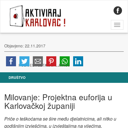
Toggl
naviga
Objavjeno: 22.11.2017
DRUŠTVO
Milovanje: Projektna euforija u
Karlovačkoj županiji
Priče o teškoćama se šire među djelatnicima, ali nitko u
godišnjim izvješćima, u izvještajima na vijećima,