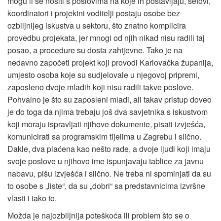
mogu li se nositi s poslovima na koje ih postavljaju, šefovi,
koordinatori i projektni voditelji postaju osobe bez
ozbiljnijeg iskustva u sektoru, što znatno komplicira
provedbu projekata, jer mnogi od njih nikad nisu radili taj
posao, a procedure su dosta zahtjevne. Tako je na
nedavno započeti projekt koji provodi Karlovačka županija,
umjesto osoba koje su sudjelovale u njegovoj pripremi,
zaposleno dvoje mladih koji nisu radili takve poslove.
Pohvalno je što su zaposleni mladi, ali takav pristup doveo
je do toga da njima trebaju još dva savjetnika s iskustvom
koji moraju ispravljati njihove dokumente, pisati izvješća,
komunicirati sa programskim tijelima u Zagrebu i slično.
Dakle, dva plaćena kao nešto rade, a dvoje ljudi koji imaju
svoje poslove u njihovo ime ispunjavaju tablice za javnu
nabavu, pišu izvješća i slično. Ne treba ni spominjati da su
to osobe s „liste“, da su „dobri“ sa predstavnicima izvršne
vlasti i tako to.
Možda je najozbiljnija poteškoća ili problem što se o