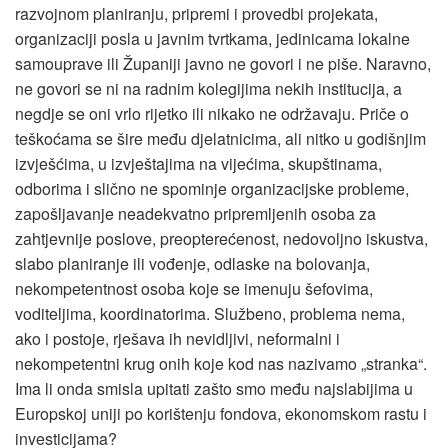
razvojnom planiranju, pripremi i provedbi projekata,
organizaciji posla u javnim tvrtkama, jedinicama lokalne
samouprave ili Županiji javno ne govori i ne piše. Naravno,
ne govori se ni na radnim kolegijima nekih institucija, a
negdje se oni vrlo rijetko ili nikako ne održavaju. Priče o
teškoćama se šire među djelatnicima, ali nitko u godišnjim
izvješćima, u izvještajima na vijećima, skupštinama,
odborima i slično ne spominje organizacijske probleme,
zapošljavanje neadekvatno pripremljenih osoba za
zahtjevnije poslove, preopterećenost, nedovoljno iskustva,
slabo planiranje ili vođenje, odlaske na bolovanja,
nekompetentnost osoba koje se imenuju šefovima,
voditeljima, koordinatorima. Službeno, problema nema,
ako i postoje, rješava ih nevidljivi, neformalni i
nekompetentni krug onih koje kod nas nazivamo „stranka“.
Ima li onda smisla upitati zašto smo među najslabijima u
Europskoj uniji po korištenju fondova, ekonomskom rastu i
investicijama?