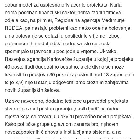
dobar model za uspješno privlačenje projekata. Karla
nema poseban financijski sektor, nema radnih timova i
odjela kao, na primjer, Regionalna agencija Međimurje
REDEA, pa nastaju problemi kad netko ode na bolovanje,
a na bolovanje se odlazi, u posljednje vrijeme i zbog
poremećenih međuljudskih odnosa, što se dosta
spominjalo u javnosti u posljednje vrijeme. Ukratko,
Razvojna agencija Karlovačke županije u kojoj je prosjeku
40 posto ljudi dugotrajno odsutno, a efektivno se može
iskoristiti u prosjeku 30 posto zaposlenih (od 13 zaposlenih
to je 3,9) nije u stanju odgovoriti ambicioznim zahtjevima
novih županijskih šefova.
Uz sve navedeno, dodatne teškoće u provedbi projekata
stvara i poznati pristup guranja „naših ljudi“ na radna
mjesta koja se otvaraju u okviru provedbe novih projekata.
Kako političke grupe uglavnom zanima broj njihovih
novozaposlenih članova u institucijama sistema, a ne