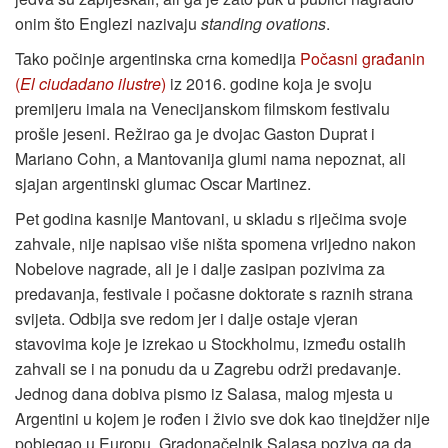
onim što Englezi nazivaju
standing ovations
.
Tako počinje argentinska crna komedija
Počasni građanin
(
El ciudadano ilustre
)
iz 2016. godine koja je svoju
premijeru imala na Venecijanskom filmskom festivalu
prošle jeseni. Režirao ga je dvojac Gaston Duprat i
Mariano Cohn, a Mantovanija glumi nama nepoznat, ali
sjajan argentinski glumac Oscar Martinez.
Pet godina kasnije Mantovani, u skladu s riječima svoje
zahvale, nije napisao više ništa spomena vrijedno nakon
Nobelove nagrade, ali je i dalje zasipan pozivima za
predavanja, festivale i počasne doktorate s raznih strana
svijeta. Odbija sve redom jer i dalje ostaje vjeran
stavovima koje je izrekao u Stockholmu, između ostalih
zahvali se i na ponudu da u Zagrebu održi predavanje.
Jednog dana dobiva pismo iz Salasa, malog mjesta u
Argentini u kojem je rođen i živio sve dok kao tinejdžer nije
pobjegao u Europu. Gradonačelnik Salasa poziva ga da