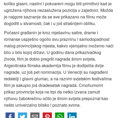
koliko glasni, nasilni i pokvareni mogu biti primitivci kad je
ugrožena njihova nezaslužena pozicija u zajednici. Možda
je najgore saznanje da se sve prikazano na filmu može
dogoditi u stvarnosti, čak i u još strašnijem obliku.
Počasni građanin je kroz mješavinu satire, drame i
romanse uspješno ogolio svu prazninu i samodopadnost
malog provincijskog mjesta, kakvo vjerojatno možemo naći
bilo u bilo kojoj državi. U godinu dana prikazivačkog
života, film je dobio pregršt nagrada širom svijeta.
Argentinska filmska akademija filmu je dodijelila dvije
nagrade, uz još pet nominacija. U Veneciji su nagrađeni
redatelji i glavni glumac, a na raznim svjetskim festivalima
film je sakupio još dvadesetak nagrada. Crnohumorni
prikaz provincije koja ne trpi da netko izvana zamuti
njihovu žabokrečinu očito je širom svijeta prepoznat kao
nešto univerzalno blisko i poznato svima.