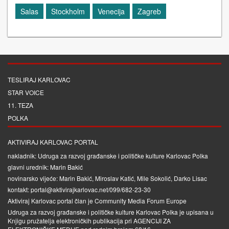
Salas
Stockholm
Venecija
Zagreb
TESLIRAJ KARLOVAC
STAR VOICE
11. TEZA
POLKA
AKTIVIRAJ KARLOVAC PORTAL
nakladnik: Udruga za razvoj građanske i političke kulture Karlovac Polka
glavni urednik: Marin Bakić
novinarsko vijeće: Marin Bakić, Miroslav Katić, Mile Sokolić, Darko Lisac
kontakt: portal@aktivirajkarlovac.net/099/682-23-30
Aktiviraj Karlovac portal član je
Community Media Forum Europe
Udruga za razvoj građanske i političke kulture Karlovac Polka je upisana u
Knjigu pružatelja elektroničkih publikacija pri
AGENCIJI ZA