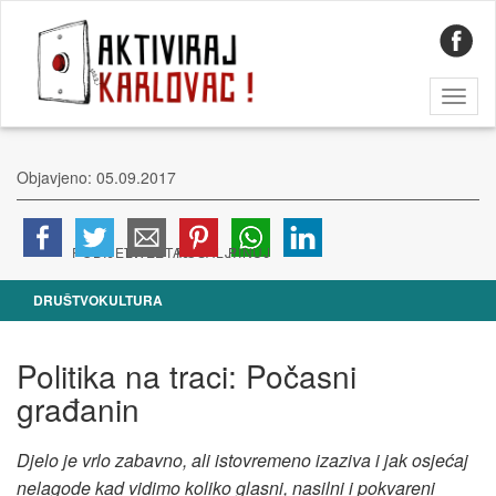
Toggl
naviga
Objavjeno: 05.09.2017
DRUŠTVO
KULTURA
Politika na traci: Počasni
građanin
Djelo je vrlo zabavno, ali istovremeno izaziva i jak osjećaj
nelagode kad vidimo koliko glasni, nasilni i pokvareni