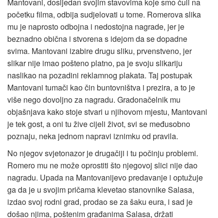
Mantovani, dosljedan svojim stavovima koje smo čuli na
početku filma, odbija sudjelovati u tome. Romerova slika
mu je naprosto odbojna i nedostojna nagrade, jer je
beznadno obična i stvorena s idejom da se dopadne
svima. Mantovani izabire drugu sliku, prvenstveno, jer
slikar nije imao pošteno platno, pa je svoju slikariju
naslikao na pozadini reklamnog plakata. Taj postupak
Mantovani tumači kao čin buntovništva i prezira, a to je
više nego dovoljno za nagradu. Gradonačelnik mu
objašnjava kako stoje stvari u njihovom mjestu, Mantovani
je tek gost, a oni tu žive cijeli život, svi se međusobno
poznaju, neka jednom napravi iznimku od pravila.
No njegov svjetonazor je drugačiji i tu počinju problemi.
Romero mu ne može oprostiti što njegovoj slici nije dao
nagradu. Upada na Mantovanijevo predavanje i optužuje
ga da je u svojim pričama klevetao stanovnike Salasa,
izdao svoj rodni grad, prodao se za šaku eura, i sad je
došao njima, poštenim građanima Salasa, držati