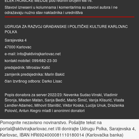
ELEKTRONIČKE MEDIJE
pod rednim brojem 68/16.
Stavovi izneseni u kolumnama i komentarima su stavovi autora i ne
odražavaju nužno stav nakladnika i uredništva
UDRUGA ZA RAZVOJ GRAĐANSKE I POLITIČKE KULTURE KARLOVAC
POLKA
Sarajevska 4
47000 Karlovac
e-mail: info@aktivirajkarlovac.net
kontakt mobitel: 099/682-23-30
predsjednik: Miroslav Katić
zamjenik predsjednika: Marin Bakić
član Izvršnog odbora: Darko Lisac
Popis donatora za server 2022/23: Nevenka Sudac-Vinski, Vladimir
Šironja, Mladen Matan, Sanja Bedić, Mario Šimić, Vanja Klisurić, Vlasta
Lendler-Adamec, Mihovil Stanišić, Viktor Koska, Lucija Unuk, Draženka
Polović, Antun Alegro mlađi i anonimni donatori
Pomognite nezavisno novinarstvo. Pošaljite tekst na
portal@aktivirajkarlovac.net i/ili donirajte Udrugu Polka, Sarajevska 4,
Karlovac, IBAN HR6924000081110180014 (Karlovačka banka)