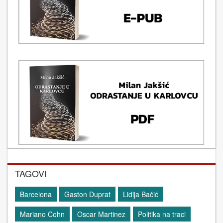
TAGOVI
Barcelona
Gaston Duprat
Lidija Bačić
Mariano Cohn
Oscar Martinez
Politika na traci