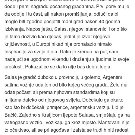
dođe i primi nagradu počasnog građanina. Prvi poriv mu je
da odbije i tu čast, ali nakon promišljanja, odluči da bi
moglo biti zgodno posjetiti rodni grad nakon 40 godina
izbivanja. Naposljetku, Salas, njegovi stanovnici i ono što
je tamo doživio kao dječak, jedini je izvor njegove
književnosti, u Europi nikad nije pronalazio nimalo
inspiracije za svoja djela. I tako je krenuo na put, sam,
nadajući se ugodnom vikendu i druženju s ljudima iz svoje
prošlosti. Pokazat će se da to nije baš dobra ideja.
Salas je gradić duboko u provinciji, u golemoj Argentini
satima vožnje udaljen od bilo kojeg većeg grada. Žele mu
odati počast, ali prema njihovim standardima koji su
miljama daleko od njegovog svijeta. Dočekuju ga okako
kao što bi dočekali, primjerice, argentinsku verziju Lidije
Bačić. Zajedno s Kraljicom ljepote Salasa, smještaju ga na
vatrogasno vozilo i vozikaju ga kroz mjesto. Mantovani nije
to očekivao, ali se prilagođava i zaista se trudi hiniti radost