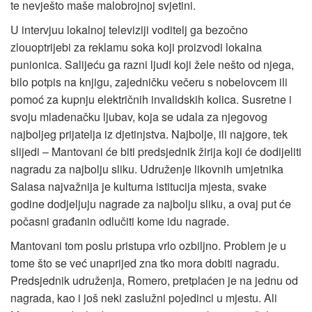
te nevješto maše malobrojnoj svjetini.
U intervjuu lokalnoj televiziji voditelj ga bezočno
zlouoptrijebi za reklamu soka koji proizvodi lokalna
punionica. Salijeću ga razni ljudi koji žele nešto od njega,
bilo potpis na knjigu, zajedničku večeru s nobelovcem ili
pomoć za kupnju električnih invalidskih kolica. Susretne i
svoju mladenačku ljubav, koja se udala za njegovog
najboljeg prijatelja iz djetinjstva. Najbolje, ili najgore, tek
slijedi – Mantovani će biti predsjednik žirija koji će dodijeliti
nagradu za najbolju sliku. Udruženje likovnih umjetnika
Salasa najvažnija je kulturna istitucija mjesta, svake
godine dodjeljuju nagrade za najbolju sliku, a ovaj put će
počasni građanin odlučiti kome idu nagrade.
Mantovani tom poslu pristupa vrlo ozbiljno. Problem je u
tome što se već unaprijed zna tko mora dobiti nagradu.
Predsjednik udruženja, Romero, pretplaćen je na jednu od
nagrada, kao i još neki zaslužni pojedinci u mjestu. Ali