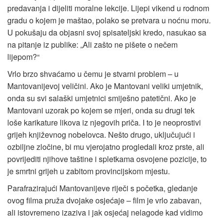
predavanja i dijeliti moralne lekcije. Lijepi vikend u rodnom
gradu o kojem je maštao, polako se pretvara u noćnu moru.
U pokušaju da objasni svoj spisateljski kredo, nasukao sa
na pitanje iz publike: „Ali zašto ne pišete o nečem
lijepom?“
Vrlo brzo shvaćamo u čemu je stvarni problem – u
Mantovanijevoj veličini. Ako je Mantovani veliki umjetnik,
onda su svi salaški umjetnici smiješno patetični. Ako je
Mantovani uzorak po kojem se mjeri, onda su drugi tek
loše karikature likova iz njegovih priča. I to je neoprostivi
grijeh književnog nobelovca. Nešto drugo, uključujući i
ozbiljne zločine, bi mu vjerojatno progledali kroz prste, ali
povrijediti njihove taštine i spletkama osvojene pozicije, to
je smrtni grijeh u zabitom provincijskom mjestu.
Parafrazirajući Mantovanijeve riječi s početka, gledanje
ovog filma pruža dvojake osjećaje – film je vrlo zabavan,
ali istovremeno izaziva i jak osjećaj nelagode kad vidimo