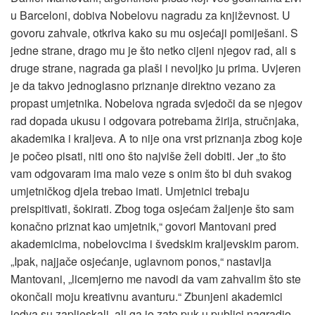
u Barceloni, dobiva Nobelovu nagradu za književnost. U
govoru zahvale, otkriva kako su mu osjećaji pomiješani. S
jedne strane, drago mu je što netko cijeni njegov rad, ali s
druge strane, nagrada ga plaši i nevoljko ju prima. Uvjeren
je da takvo jednoglasno priznanje direktno vezano za
propast umjetnika. Nobelova ngrada svjedoči da se njegov
rad dopada ukusu i odgovara potrebama žirija, stručnjaka,
akademika i kraljeva. A to nije ona vrst priznanja zbog koje
je počeo pisati, niti ono što najviše želi dobiti. Jer „to što
vam odgovaram ima malo veze s onim što bi duh svakog
umjetničkog djela trebao imati. Umjetnici trebaju
preispitivati, šokirati. Zbog toga osjećam žaljenje što sam
konačno priznat kao umjetnik,“ govori Mantovani pred
akademicima, nobelovcima i švedskim kraljevskim parom.
„Ipak, najjače osjećanje, uglavnom ponos,“ nastavlja
Mantovani, „licemjerno me navodi da vam zahvalim što ste
okončali moju kreativnu avanturu.“ Zbunjeni akademici
jedva su zapljeskali, ali ga je zato puk u publici nagradio