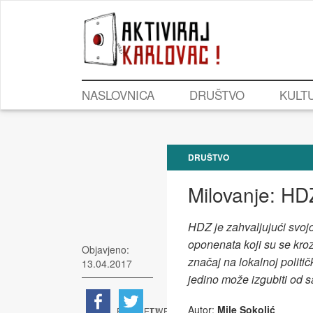
NASLOVNICA
DRUŠTVO
KULT
DRUŠTVO
Milovanje: HD
HDZ je zahvaljujući svojoj 
oponenata koji su se kroz k
Objavjeno:
značaj na lokalnoj politi
13.04.2017
jedino može izgubiti od
Autor:
Mile Sokolić