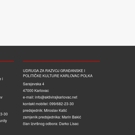
UDRUGA ZA RAZVOJ GRAĐANSKE I
POLITIČKE KULTURE KARLOVAC POLKA
 i
Sarajevska 4
47000 Karlovac
av
e-mail: info@aktivirajkarlovac.net
kontakt mobitel: 099/682-23-30
predsjednik: Miroslav Katić
23-30
zamjenik predsjednika: Marin Bakić
nity
član Izvršnog odbora: Darko Lisac