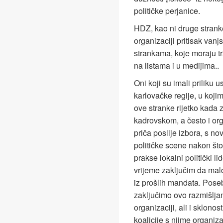
političke perjanice.
HDZ, kao ni druge stranke 
organizaciji pritisak vanj
strankama, koje moraju tra
na listama i u medijima..
Oni koji su imali priliku 
karlovačke regije, u koj
ove stranke rijetko kada z
kadrovskom, a često i or
priča poslije izbora, s nov
političke scene nakon št
prakse lokalni politički 
vrijeme zaključim da mal
iz prošlih mandata. Poseb
zaključimo ovo razmišljan
organizaciji, ali i sklonos
koalicije s njime organizac