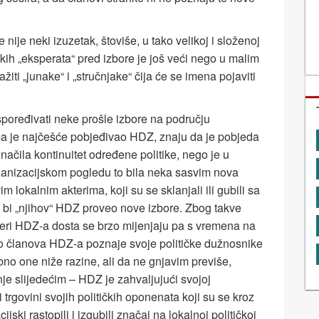
nije neki izuzetak, štoviše, u tako velikoj i složenoj
skih „eksperata“ pred izbore je još veći nego u malim
žiti „junake“ i „stručnjake“ čija će se imena pojaviti
uspoređivati neke prošle izbore na području
ima je najčešće pobjeđivao HDZ, znaju da je pobjeda
načila kontinuitet određene politike, nego je u
ganizacijskom pogledu to bila neka sasvim nova
im lokalnim akterima, koji su se sklanjali ili gubili sa
o bi „njihov“ HDZ proveo nove izbore. Zbog takve
lideri HDZ-a dosta se brzo mijenjaju pa s vremena na
o članova HDZ-a poznaje svoje političke dužnosnike
no one niže razine, ali da ne gnjavim previše,
je slijedećim – HDZ je zahvaljujući svojoj
ti trgovini svojih političkih oponenata koji su se kroz
ijski rastopili i izgubili značaj na lokalnoj političkoj