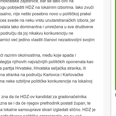
mokratske zajednice, bar se tako čini na
gu pobijediti HDZ na lokalnim izborima. Iako zvuči
salno, nije nešto posebno novo u političkoj praksi
ces svede na neku vrstu unutarstranačkih izbora, jer
 postala tako dominantna i umrežena u sve društvene
 području da joj nikakvu konkurenciju ne
parnici već jedino vlastiti članovi nezadovoljni svojim
ući raznim okolnostima, među koje spada i
ategija njihovih najvažnijih političkih oponenata kao
 partija Hrvatske, Hrvatska seljačka stranka, ili
lna stranka na području Karlovca i Karlovačke
a neke ozbiljne političke konkurencije na lokalnoj
e zna da će HDZ-ov kandidat za gradonačelnika
, zna se i da će njegov prethodnik postati župan, te
a lokalne samouprave stvari izgledati slično. HDZ je
a/društveno politička organizacija, pa su već