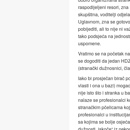
raspodijeljeni resori, zna 
skupština, voditelji odjela
Uglavnom, zna se gotovo 
pobijediti, ali to nije n
tako podsjeća na jednos
uspomene.
Vratimo se na početak naš
se dogoditi da jedan HDZ (
(stranački dužnosnici, član
Iako bi prosječan birač po
vlasti i ona u bazi) mogao 
nije isto što i stranka u b
nalaze se profesionalci ko
stranačkim pčelicama koje
profesionalci u institucij
sa kojima se bolje osjeć
dužnosti „iskoče“ iz neko