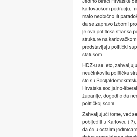
Jedino birači Hrvatske de
karlovačkom području, mo
malo neobično ili paradok
da se zapravo izborni pro
je ova politička stranka
strukture na karlovačkom
predstavljaju politički su
statusom.
HDZ-u se, eto, zahvaljuj
neučinkovita politička str
što su Socijaldemokratska
Hrvatska socijalno-libera
županije, dogodilo da nem
političkoj sceni.
Zahvaljujući tome, već s
pobijediti u Karlovcu (!?)
da će u ostalim jedinicam
dobro organizirana strank