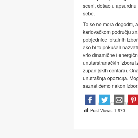
sceni, došao u apsurdnu 
sebe.
To se ne mora dogoditi, al
karlovačkom području zna
pobjednice lokalnih izbora 
ako bi to pokušali nazva
vrlo dinamične i energičn
unutarstranačkih izbora i
županijskih centara). On
unutrašnja opozicija. Mogu 
saznat ćemo nakon izbor
Post Views:
1.670