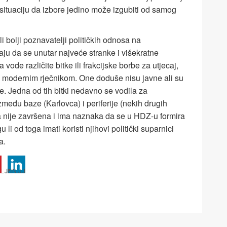
situaciju da izbore jedino može izgubiti od samog
i bolji poznavatelji političkih odnosa na
ju da se unutar najveće stranke i višekratne
vode različite bitke ili frakcijske borbe za utjecaj,
ti modernim rječnikom. One doduše nisu javne ali su
e. Jedna od tih bitki nedavno se vodila za
zmeđu baze (Karlovca) i periferije (nekih drugih
a nije završena i ima naznaka da se u HDZ-u formira
li od toga imati koristi njihovi politički suparnici
a.