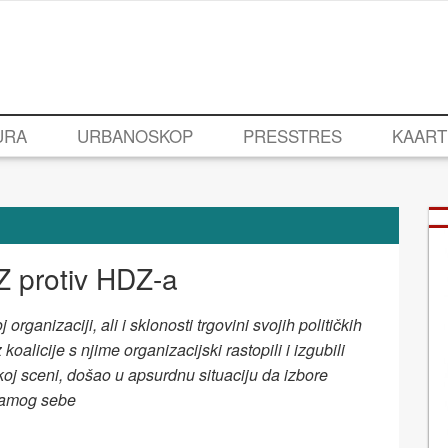
URA
URBANOSKOP
PRESSTRES
KAART
Z protiv HDZ-a
organizaciji, ali i sklonosti trgovini svojih političkih
oalicije s njime organizacijski rastopili i izgubili
čkoj sceni, došao u apsurdnu situaciju da izbore
 samog sebe