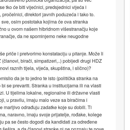
se tko će biti vijećnici, predsjednici vijeća i
, pročelnici, direktori javnih poduzeća i tako to.
sve, osim postotaka kojima će ova stranka
i važno u ovom našem hibridnom višestranačju koje
tranačje, da ne spominjemo neke neugodne
e priče i pretvorimo konstataciju u pitanje. Može li
članovi, birači, simpatizeri,..) pobijedi drugi HDZ
ovi raznih tijela, vijeća, skupština, i slično)?
mislio da je to jedno te isto (politička stranka na
bi se prevariti. Stranka u institucijama ili na vlasti
azi. U tijelima lokalne, regionalne ili državne vlasti
ji, u pravilu, imaju malo veze sa biračima i
 marljivo odrađuju zadatke koje su dobili. Ti
ama, naravno, imaju svoje prijatelje, rođake, kolege
aju pa se često dogodi da kandidati za određene
g šešira, a da članovi stranke ni ne poznaju te nove