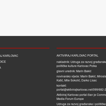
AKTIVIRAJ KARLOVAC PORTAL
AJ KARLOVAC
OICE
nakladnik: Udruga za razvoj građanske
političke kulture Karlovac Polka
A
glavni urednik: Marin Bakić
novinarsko vijeće: Marin Bakić, Mirosl
Katić, Mile Sokolić, Darko Lisac
kontakt:
portal@aktivirajkarlovac.net/099/682-
Aktiviraj Karlovac portal član je
Commu
Media Forum Europe
Udruga za razvoj građanske i političke