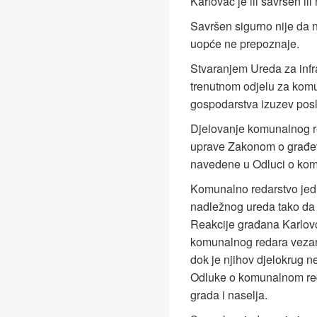
Karlovac je ili savršen i
Savršen sigurno nije da 
uopće ne prepoznaje.
Stvaranjem Ureda za infra
trenutnom odjelu za kom
gospodarstva izuzev pos
Djelovanje komunalnog r
uprave Zakonom o građevi
navedene u Odluci o kom
Komunalno redarstvo jedn
nadležnog ureda tako da n
Reakcije građana Karlov
komunalnog redara vezane
dok je njihov djelokrug ne
Odluke o komunalnom red
grada i naselja.