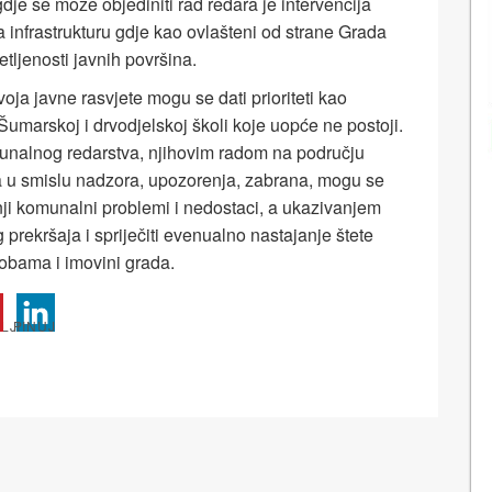
je se može objediniti rad redara je intervencija
nfrastrukturu gdje kao ovlašteni od strane Grada
etljenosti javnih površina.
ja javne rasvjete mogu se dati prioriteti kao
Šumarskoj i drvodjelskoj školi koje uopće ne postoji.
unalnog redarstva, njihovim radom na području
a u smislu nadzora, upozorenja, zabrana, mogu se
nji komunalni problemi i nedostaci, a ukazivanjem
rekršaja i spriječiti evenualno nastajanje štete
sobama i imovini grada.