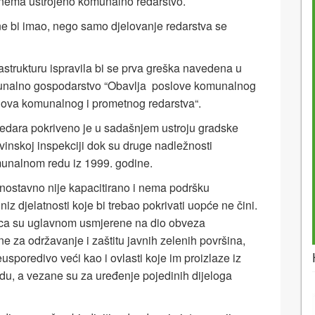
li nema ustrojeno komunalno redarstvo.
ne bi imao, nego samo djelovanje redarstva se
strukturu ispravila bi se prva greška navedena u
unalno gospodarstvo “Obavlja poslove komunalnog
lova komunalnog i prometnog redarstva“.
edara pokriveno je u sadašnjem ustroju gradske
nskoj inspekciji dok su druge nadležnosti
unalnom redu iz 1999. godine.
ostavno nije kapacitirano i nema podršku
iz djelatnosti koje bi trebao pokrivati uopće ne čini.
ca su uglavnom usmjerene na dio obveza
 za održavanje i zaštitu javnih zelenih površina,
usporedivo veći kao i ovlasti koje im proizlaze iz
u, a vezane su za uređenje pojedinih dijeloga