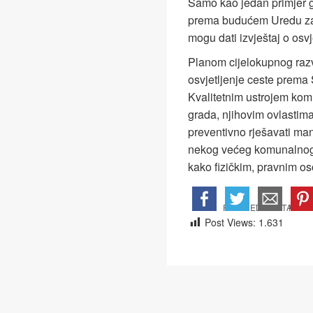
Samo kao jedan primjer gd
prema budućem Uredu za i
mogu dati izvještaj o osvj
Planom cijelokupnog razvo
osvjetljenje ceste prema 
Kvalitetnim ustrojem kom
grada, njihovim ovlastim
preventivno rješavati ma
nekog većeg komunalnog p
kako fizičkim, pravnim o
Post Views:
1.631