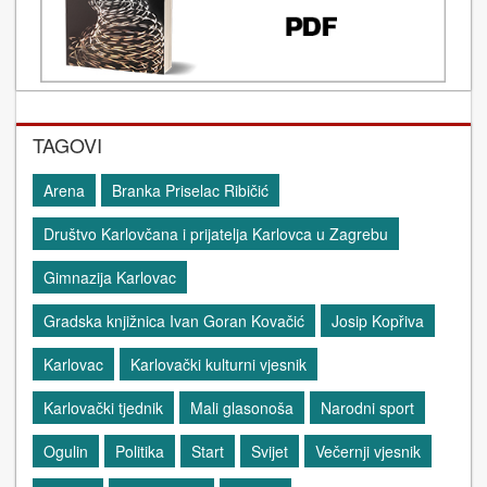
TAGOVI
Arena
Branka Priselac Ribičić
Društvo Karlovčana i prijatelja Karlovca u Zagrebu
Gimnazija Karlovac
Gradska knjižnica Ivan Goran Kovačić
Josip Kopřiva
Karlovac
Karlovački kulturni vjesnik
Karlovački tjednik
Mali glasonoša
Narodni sport
Ogulin
Politika
Start
Svijet
Večernji vjesnik