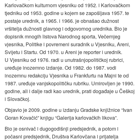
Karlovačkom kulturnom vjesniku od 1952. i Karlovačkom
tjedniku od 1953. godine u kojem se zapošljava 1957. te
postaje urednik, a 1965. i 1966. je obnašao dužnost
vršitelja dužnosti glavnog i odgovornog urednika. Bio je
dopisnik mnogih listova Narodnog sporta, Večernjeg
vjesnika, Politike i povremeni suradnik u Vjesniku, Areni,
Svijetu i Startu. Od 1970. u Areni je reporter i urednik.
U Vjesniku od 1976. radi u unutrašnjopolitičkoj rubrici,
uređuje inozemno izdanje. Od 1982. do 1987. vodi
inozemnu redakciju Vjesnika u Frankfurtu na Majni te od
1987. uređuje vanjskopolitičku rubriku. Umirovljen je 1990.
godine, ali i dalje radi kao urednik, prati događaje u Češkoj
i Slovačkoj.
Objavio je 2009. godine u izdanju Gradske knjižnice “Ivan
Goran Kovačić” knjigu “Galerija karlovačkih likova”.
Bio je osnivač i dugogodišnji predsjednik, a potom i
počasni predsjednik, Društva Karlovčana i prijatelja