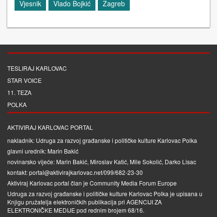
Vjesnik
Vlado Bojkić
Zagreb
TESLIRAJ KARLOVAC
STAR VOICE
11. TEZA
POLKA
AKTIVIRAJ KARLOVAC PORTAL
nakladnik: Udruga za razvoj građanske i političke kulture Karlovac Polka
glavni urednik: Marin Bakić
novinarsko vijeće: Marin Bakić, Miroslav Katić, Mile Sokolić, Darko Lisac
kontakt: portal@aktivirajkarlovac.net/099/682-23-30
Aktiviraj Karlovac portal član je
Community Media Forum Europe
Udruga za razvoj građanske i političke kulture Karlovac Polka je upisana u
Knjigu pružatelja elektroničkih publikacija pri
AGENCIJI ZA
ELEKTRONIČKE MEDIJE
pod rednim brojem 68/16.