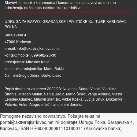
Stavovi izneseni u kolumnama i komentarima su stavovi autora i ne
odražavaju nužno stav nakladnika i uredništva
UDRUGA ZA RAZVOJ GRAĐANSKE I POLITIČKE KULTURE KARLOVAC
POLKA
Sarajevska 4
47000 Karlovac
e-mail: info@aktivirajkarlovac.net
kontakt mobitel: 099/682-23-30
predsjednik: Miroslav Katić
zamjenik predsjednika: Marin Bakić
član Izvršnog odbora: Darko Lisac
Popis donatora za server 2022/23: Nevenka Sudac-Vinski, Vladimir
Šironja, Mladen Matan, Sanja Bedić, Mario Šimić, Vanja Klisurić, Vlasta
Lendler-Adamec, Mihovil Stanišić, Viktor Koska, Lucija Unuk, Draženka
Polović, Antun Alegro mlađi i anonimni donatori
Pomognite nezavisno novinarstvo. Pošaljite tekst na
portal@aktivirajkarlovac.net i/ili donirajte Udrugu Polka, Sarajevska 4,
Karlovac, IBAN HR6924000081110180014 (Karlovačka banka)