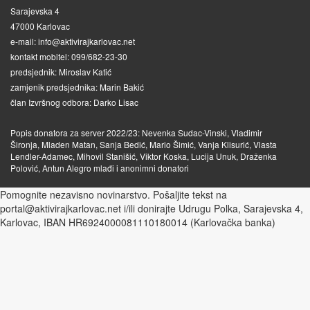
Sarajevska 4
47000 Karlovac
e-mail: info@aktivirajkarlovac.net
kontakt mobitel: 099/682-23-30
predsjednik: Miroslav Katić
zamjenik predsjednika: Marin Bakić
član Izvršnog odbora: Darko Lisac
Popis donatora za server 2022/23: Nevenka Sudac-Vinski, Vladimir
Šironja, Mladen Matan, Sanja Bedić, Mario Šimić, Vanja Klisurić, Vlasta
Lendler-Adamec, Mihovil Stanišić, Viktor Koska, Lucija Unuk, Draženka
Polović, Antun Alegro mlađi i anonimni donatori
Pomognite nezavisno novinarstvo. Pošaljite tekst na
portal@aktivirajkarlovac.net i/ili donirajte Udrugu Polka, Sarajevska 4,
Karlovac, IBAN HR6924000081110180014 (Karlovačka banka)