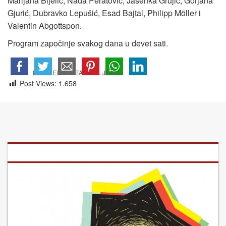
Marijana Bijelić, Nada Peratović, Jasenka Grujić, Gorjana
Gjurić, Dubravko Lepušić, Esad Bajtal, Philipp Möller i
Valentin Abgottspon.
Program započinje svakog dana u devet sati.
Post Views:
1.658