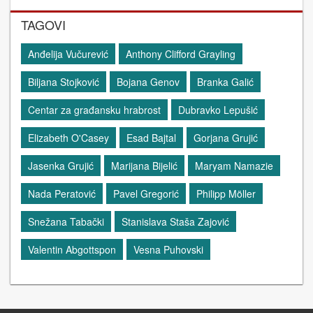
TAGOVI
Anđelija Vučurević
Anthony Clifford Grayling
Biljana Stojković
Bojana Genov
Branka Galić
Centar za građansku hrabrost
Dubravko Lepušić
Elizabeth O'Casey
Esad Bajtal
Gorjana Grujić
Jasenka Grujić
Marijana Bijelić
Maryam Namazie
Nada Peratović
Pavel Gregorić
Philipp Möller
Snežana Tabački
Stanislava Staša Zajović
Valentin Abgottspon
Vesna Puhovski