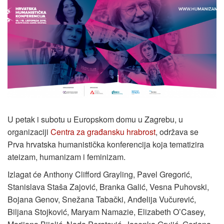
U petak i subotu u Europskom domu u Zagrebu, u
organizaciji
Centra za građansku hrabrost
, održava se
Prva hrvatska humanistička konferencija koja tematizira
ateizam, humanizam i feminizam.
Izlagat će Anthony Clifford Grayling, Pavel Gregorić,
Stanislava Staša Zajović, Branka Galić, Vesna Puhovski,
Bojana Genov, Snežana Tabački, Anđelija Vučurević,
Biljana Stojković, Maryam Namazie, Elizabeth O’Casey,