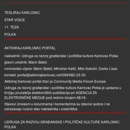
TESLIRAJ KARLOVAC
STAR VOICE
11. TEZA
POLKA
AKTIVIRAJ KARLOVAC PORTAL
nakladnik: Udruga za razvoj građanske i političke kulture Karlovac Polka
glavni urednik: Marin Bakić
novinarsko vijeće: Marin Bakić, Miroslav Katić, Mile Sokolić, Darko Lisac
kontakt: portal@aktivirajkarlovac.net/099/682-23-30
Aktiviraj Karlovac portal član je
Community Media Forum Europe
Udruga za razvoj građanske i političke kulture Karlovac Polka je upisana u
Knjigu pružatelja elektroničkih publikacija pri
AGENCIJI ZA
ELEKTRONIČKE MEDIJE
pod rednim brojem 68/16.
Stavovi izneseni u kolumnama i komentarima su stavovi autora i ne
odražavaju nužno stav nakladnika i uredništva
UDRUGA ZA RAZVOJ GRAĐANSKE I POLITIČKE KULTURE KARLOVAC
POLKA