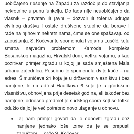
uobičajeno rješenje na Zapadu za razdoblje do stavljanja
nekretnine u punu funkciju. Do tada nije neuobičajeno da
vlasnik – privatan ili javni – dozvoli ili tolerira udruge
civilnog društva i ostale društvene skupine da borave i
rade na njihovim nekretninama, čime se one spašavaju od
zapuštanja. S. Kočevar je spomenula i vojarnu Luščić, koju
smatra najvećim problemom, Kamoda, kompleks
Bosanskog magazina, Hrvatski dom, Veliku vojarnu, a kao
pozitivan primjer zgradu u kojoj je sada smještena Mala
urbana zajednica. Posebno je spomenula dvije kuće – na
adresi Šimunićeva 21 koja je u državnom vlasništvu i bez
namjene, te na adresi Haulikova 6 koja je u gradskom
vlasništvu, obnovljena prije desetak godina, ali također bez
namjene, odnosno predmet je sudskog spora koji se toliko
odužio da joj je već potrebno novo ulaganje u obnovu.
Taj nam primjer govori da je obnoviti zgradu bez
namjene jednako loše tome da je se prepusti
zapuštenu – kaže S. Kočevar.