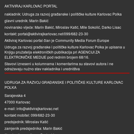
AKTIVIRAJ KARLOVAC PORTAL
nakladnik: Udruga za razvoj građanske i političke kulture Karlovac Polka
glavni urednik: Marin Bakić
novinarsko vijeće: Marin Bakić, Miroslav Katić, Mile Sokolić, Darko Lisac
kontakt: portal@aktivirajkarlovac.net/099/682-23-30
Aktiviraj Karlovac portal član je
Community Media Forum Europe
Udruga za razvoj građanske i političke kulture Karlovac Polka je upisana u
Knjigu pružatelja elektroničkih publikacija pri
AGENCIJI ZA
ELEKTRONIČKE MEDIJE
pod rednim brojem 68/16.
Stavovi izneseni u kolumnama i komentarima su stavovi autora i ne
odražavaju nužno stav nakladnika i uredništva
UDRUGA ZA RAZVOJ GRAĐANSKE I POLITIČKE KULTURE KARLOVAC
POLKA
Sarajevska 4
47000 Karlovac
e-mail: info@aktivirajkarlovac.net
kontakt mobitel: 099/682-23-30
predsjednik: Miroslav Katić
zamjenik predsjednika: Marin Bakić