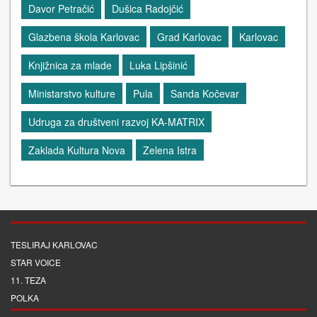
Davor Petračić
Dušica Radojčić
Glazbena škola Karlovac
Grad Karlovac
Karlovac
Knjižnica za mlade
Luka Lipšinić
Ministarstvo kulture
Pula
Sanda Kočevar
Udruga za društveni razvoj KA-MATRIX
Zaklada Kultura Nova
Zelena Istra
TESLIRAJ KARLOVAC
STAR VOICE
11. TEZA
POLKA