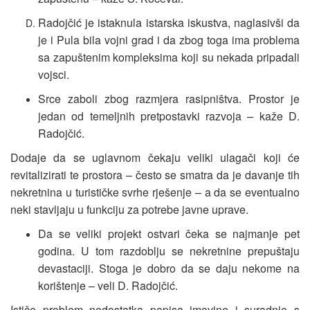
Radojčić je istaknula istarska iskustva, naglasivši da
je i Pula bila vojni grad i da zbog toga ima problema
sa zapuštenim kompleksima koji su nekada pripadali
vojsci.
Srce zaboli zbog razmjera rasipništva. Prostor je
jedan od temeljnih pretpostavki razvoja – kaže D.
Radojčić.
Dodaje da se uglavnom čekaju veliki ulagači koji će
revitalizirati te prostora – često se smatra da je davanje tih
nekretnina u turističke svrhe rješenje – a da se eventualno
neki stavljaju u funkciju za potrebe javne uprave.
Da se veliki projekt ostvari čeka se najmanje pet
godina. U tom razdoblju se nekretnine prepuštaju
devastaciji. Stoga je dobro da se daju nekome na
korištenje – veli D. Radojčić.
Ističe problem nedostatka popisa imovine i suradnje s