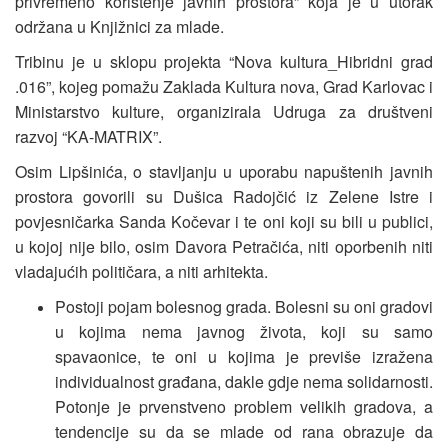
privremeno korištenje javnih prostora” koja je u utorak
održana u Knjižnici za mlade.
Tribinu je u sklopu projekta “Nova kultura_Hibridni grad
.016”, kojeg pomažu Zaklada Kultura nova, Grad Karlovac i
Ministarstvo kulture, organizirala Udruga za društveni
razvoj “KA-MATRIX”.
Osim Lipšinića, o stavljanju u uporabu napuštenih javnih
prostora govorili su Dušica Radojčić iz Zelene Istre i
povjesničarka Sanda Kočevar i te oni koji su bili u publici,
u kojoj nije bilo, osim Davora Petračića, niti oporbenih niti
vladajućih političara, a niti arhitekta.
Postoji pojam bolesnog grada. Bolesni su oni gradovi
u kojima nema javnog života, koji su samo
spavaonice, te oni u kojima je previše izražena
individualnost građana, dakle gdje nema solidarnosti.
Potonje je prvenstveno problem velikih gradova, a
tendencije su da se mlade od rana obrazuje da