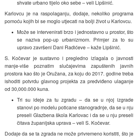
shvate urbano tijelo oko sebe – veli Lipšinić.
Karlovcu je na raspolaganju, dodaje, nekoliko programa
pomoću kojih bi se moglo utjecati na bolji život u Karlovcu.
Može se intervenirati brzo i jednostavno u prostor, što
se naziva pop-up urbanizmom. Primjer za to su
upravo završeni Dani Radićeve – kaže Lipšinić.
S. Kočevar je sustavno i pregledno izlagala o javnosti
manje-više poznatim slučajevima zapuštenih javnih
prostora kao što je Oružana, za koju do 2017. godine treba
ishoditi potvrdu glavnog projekta za predviđeno ulaganje
od 30,000.000 kuna.
Tri su ideje za tu zgradu – da se u njoj izgrade
stanovi po modelu poticane stanogradnje, da se u nju
preseli Glazbena škola Karlovac i da se u nju preseli
čitava županijska uprava – veli S. Kočevar.
Dodaje da se ta zgrada ne može privremeno koristiti, što je