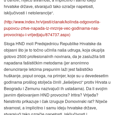
hrvatske države, stvarajući tako ozračje napetosti,
isključivosti i netolerancije“.
(http://www.index.hr/vijesti/clanak/kolinda-odgovorila-
pupovcu-zrtve-napada-iz-mrznje-vec-godinama-nas-
provociraju-i-vrijedjaju/874737.aspx)
Stoga HND moli Predsjednicu Republike Hrvatske da
objasni što je to točno učinila naša udruga, koja okuplja
gotovo 2500 profesionalnih novinara, da je zaslužila biti
napadana fašističkim metodama (jer anonimno
denunciranje letcima prepunim laži jest fašističko
huškanje, poput onoga, na primjer, koje su u devedesetim
godinama prošlog stoljeća činili „šešeljevci“ protiv Hrvata u
Beogradu i Zemunu nazivajući ih ustašama). Da li svojim
javnim djelovanjem HND provocira? Iritira? Vrijeđa?
Neistinito prikazuje i čak izruguje Domovinski rat? Niječe
stvarnost, a implicitno i samu ideju hrvatske države,
stvarajući tako ozračje napetosti, isključivosti i