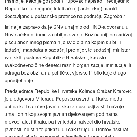
Pismo je, kako je gospodin Pupovac napisao Predsjednici
Republike, „u najgoroj totalitarnoj (fašističkoj) maniri
dostavljano u poštanske pretince na području Zagreba.“
Istina je zapravo da je SNV unajmio od HND-a dvoranu u
Novinarskom domu za obilježavanje Božića (čiji se sadržaj
piscu anonimnog pisma nije svidio a na kojem su bili i
tadašnji mandatar a sadašnji premijer, te sadašnji ministar
vanjskih poslova Republike Hrvatske ), kao što
svakodnevno čine desetci raznih organizacija, institucija ili
udruga bez obzira na političko, vjersko ili bilo koje drugo
opredjeljenje.
Predsjednica Republike Hrvatske Kolinda Grabar Kitarović
je u odgovoru Miloradu Pupovcu ustvrdila i kako među
onima koji su žrtve javnih iskaza nesnošljivosti i mržnje
„ima i onih koji svojim javnim djelovanjem godinama
provociraju, iritiraju, pa i vrijeđaju najveći dio hrvatske
javnosti, neistinito prikazuju i čak izruguju Domovinski rat i,
u osnovi, niječu stvarnost, a implicitno i samu ideju