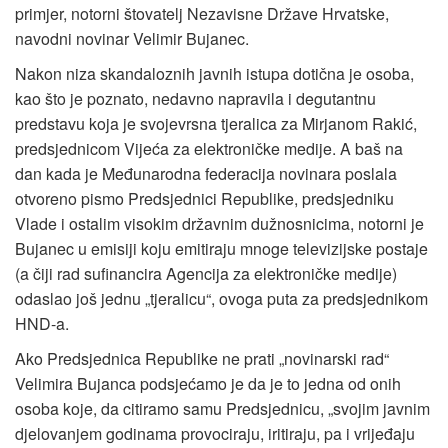
primjer, notorni štovatelj Nezavisne Države Hrvatske,
navodni novinar Velimir Bujanec.
Nakon niza skandaloznih javnih istupa dotična je osoba,
kao što je poznato, nedavno napravila i degutantnu
predstavu koja je svojevrsna tjeralica za Mirjanom Rakić,
predsjednicom Vijeća za elektroničke medije. A baš na
dan kada je Međunarodna federacija novinara poslala
otvoreno pismo Predsjednici Republike, predsjedniku
Vlade i ostalim visokim državnim dužnosnicima, notorni je
Bujanec u emisiji koju emitiraju mnoge televizijske postaje
(a čiji rad sufinancira Agencija za elektroničke medije)
odaslao još jednu „tjeralicu“, ovoga puta za predsjednikom
HND-a.
Ako Predsjednica Republike ne prati „novinarski rad“
Velimira Bujanca podsjećamo je da je to jedna od onih
osoba koje, da citiramo samu Predsjednicu, „svojim javnim
djelovanjem godinama provociraju, iritiraju, pa i vrijeđaju