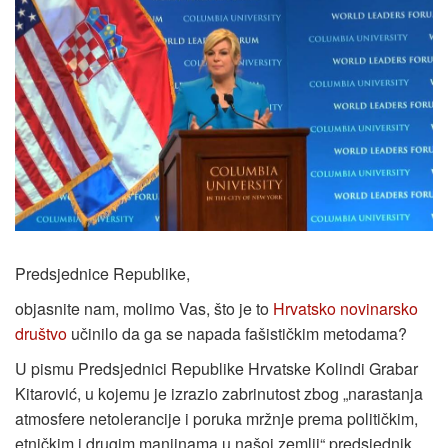
Predsjednice Republike,
objasnite nam, molimo Vas, što je to
Hrvatsko novinarsko
društvo
učinilo da ga se napada fašističkim metodama?
U pismu Predsjednici Republike Hrvatske Kolindi Grabar
Kitarović, u kojemu je izrazio zabrinutost zbog „narastanja
atmosfere netolerancije i poruka mržnje prema političkim,
etničkim i drugim manjinama u našoj zemlji“ predsjednik