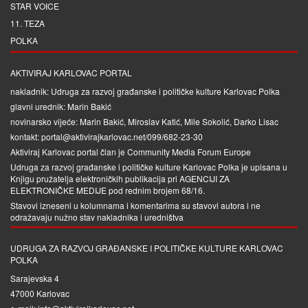
STAR VOICE
11. TEZA
POLKA
AKTIVIRAJ KARLOVAC PORTAL
nakladnik: Udruga za razvoj građanske i političke kulture Karlovac Polka
glavni urednik: Marin Bakić
novinarsko vijeće: Marin Bakić, Miroslav Katić, Mile Sokolić, Darko Lisac
kontakt: portal@aktivirajkarlovac.net/099/682-23-30
Aktiviraj Karlovac portal član je
Community Media Forum Europe
Udruga za razvoj građanske i političke kulture Karlovac Polka je upisana u
Knjigu pružatelja elektroničkih publikacija pri
AGENCIJI ZA
ELEKTRONIČKE MEDIJE
pod rednim brojem 68/16.
Stavovi izneseni u kolumnama i komentarima su stavovi autora i ne
odražavaju nužno stav nakladnika i uredništva
UDRUGA ZA RAZVOJ GRAĐANSKE I POLITIČKE KULTURE KARLOVAC
POLKA
Sarajevska 4
47000 Karlovac