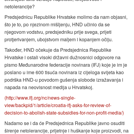
netolerancije?
Predsjednicu Republike Hrvatske molimo da nam objasni,
što je to, po njezinom mišljenju, HND učinio da se
njegovom vodstvu, predsjedniku prije svega, prijeti
protjerivanjem, ubojstvom maljem i kopanjem očiju.
Također, HND očekuje da Predsjednica Republike
Hrvatske i ostali visoki državni dužnosnici odgovore na
pismo Međunarodne federacije novinara (IFJ) koje je im je
poslano u ime 600 tisuća novinara iz cijeloga svijeta kao
podrška HND-u povodom gušenja slobode izražavanja i
napada na neovisnost medija u Hrvatskoj.
(http://www.ifj.org/nc/news-single-
view/backpid/1/article/croatia-ifj-asks-for-review-of-
decision-to-abolish-state-subsidies-for-non-profit-media/)
Nadamo se i da će Predsjednica Republike javno osuditi
širenje netolerancije, prijetnje i huškanje koje proizvodi, na