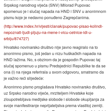
Srpskog narodnog vijeća (SNV) Milorad Pupovac
spomenuo je i slučaj napada na HND i SNV u anonimnom
pismu koje je nedavno ponuđeno Zagrepčanima.
(http://www.index.hr/vijesti/clanak/pupovac-pisao-kolindi-
nepoznati-ljudi-pljuju-na-mene-i-vicu-cetnice-idi-u-
srbiju/874727)
Hrvatsko novinarsko društvo nije javno reagiralo na to
anonimno pismo, još jedan u nizu huškačkih napada na
HND lažima. No, s obzirom da je gospodin Pupovac taj
slučaj spomenuo u pismu Predsjednici Republike te da se
ona (i) na njega referirala u svom odgovoru, smatramo da
je važno reći slijedeće:
Anonimno pismo proglašava Hrvatsko novinarsko društvo,
uz Srpsko narodno vijeće, mrziteljem Hrvatske koje
zloupotrebljava medijske slobode i slobode okupljanja za
svoje manifestiranje neprijateljstva prema vlastitoj zemlji.