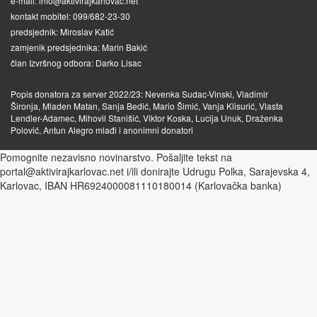
e-mail: info@aktivirajkarlovac.net
kontakt mobitel: 099/682-23-30
predsjednik: Miroslav Katić
zamjenik predsjednika: Marin Bakić
član Izvršnog odbora: Darko Lisac
Popis donatora za server 2022/23: Nevenka Sudac-Vinski, Vladimir
Šironja, Mladen Matan, Sanja Bedić, Mario Šimić, Vanja Klisurić, Vlasta
Lendler-Adamec, Mihovil Stanišić, Viktor Koska, Lucija Unuk, Draženka
Polović, Antun Alegro mlađi i anonimni donatori
Pomognite nezavisno novinarstvo. Pošaljite tekst na
portal@aktivirajkarlovac.net i/ili donirajte Udrugu Polka, Sarajevska 4,
Karlovac, IBAN HR6924000081110180014 (Karlovačka banka)